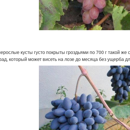
ерослые кусты густо покрыты гроздьями по 700 г такой же 
рад, который может висеть на лозе до месяца без ущерба дл