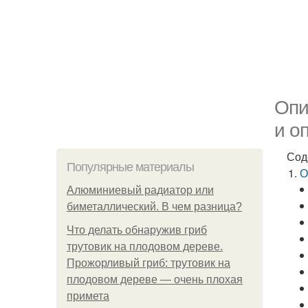
Опи
и о
Сод
Популярные материалы
О
Алюминиевый радиатор или
биметаллический. В чем разница?
Что делать обнаружив гриб
трутовик на плодовом дереве.
Прожорливый гриб: трутовик на
плодовом дереве — очень плохая
примета