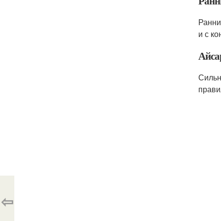
Ранн
Ранни
и с к
Айса
Сильн
прави
⇦