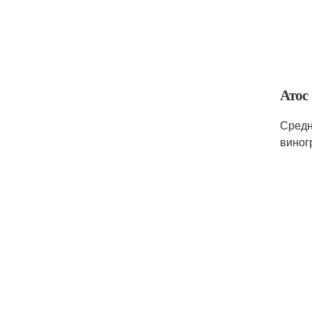
Атос
Средн
виног