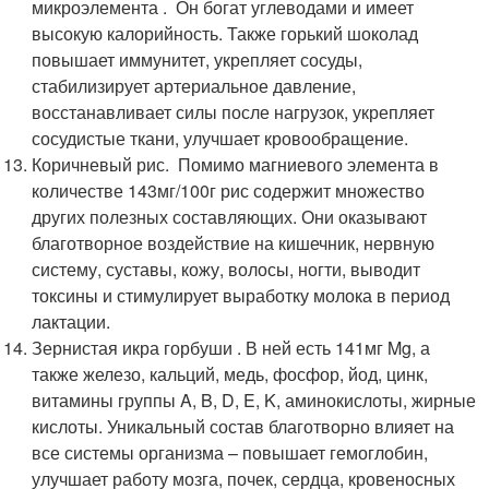
микроэлемента . Он богат углеводами и имеет
высокую калорийность. Также горький шоколад
повышает иммунитет, укрепляет сосуды,
стабилизирует артериальное давление,
восстанавливает силы после нагрузок, укрепляет
сосудистые ткани, улучшает кровообращение.
Коричневый рис. Помимо магниевого элемента в
количестве 143мг/100г рис содержит множество
других полезных составляющих. Они оказывают
благотворное воздействие на кишечник, нервную
систему, суставы, кожу, волосы, ногти, выводит
токсины и стимулирует выработку молока в период
лактации.
Зернистая икра горбуши . В ней есть 141мг Mg, а
также железо, кальций, медь, фосфор, йод, цинк,
витамины группы A, B, D, E, K, аминокислоты, жирные
кислоты. Уникальный состав благотворно влияет на
все системы организма – повышает гемоглобин,
улучшает работу мозга, почек, сердца, кровеносных