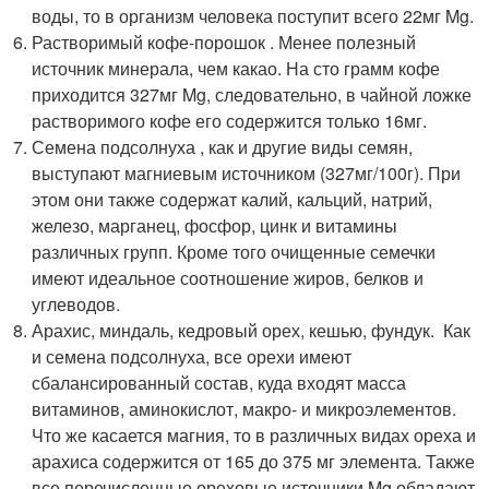
воды, то в организм человека поступит всего 22мг Mg.
Растворимый кофе-порошок . Менее полезный
источник минерала, чем какао. На сто грамм кофе
приходится 327мг Mg, следовательно, в чайной ложке
растворимого кофе его содержится только 16мг.
Семена подсолнуха , как и другие виды семян,
выступают магниевым источником (327мг/100г). При
этом они также содержат калий, кальций, натрий,
железо, марганец, фосфор, цинк и витамины
различных групп. Кроме того очищенные семечки
имеют идеальное соотношение жиров, белков и
углеводов.
Арахис, миндаль, кедровый орех, кешью, фундук. Как
и семена подсолнуха, все орехи имеют
сбалансированный состав, куда входят масса
витаминов, аминокислот, макро- и микроэлементов.
Что же касается магния, то в различных видах ореха и
арахиса содержится от 165 до 375 мг элемента. Также
все перечисленные ореховые источники Mg обладают