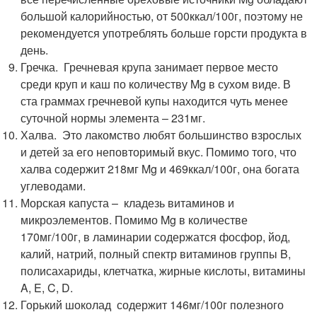
большой калорийностью, от 500ккал/100г, поэтому не
рекомендуется употреблять больше горсти продукта в
день.
Гречка. Гречневая крупа занимает первое место
среди круп и каш по количеству Mg в сухом виде. В
ста граммах гречневой купы находится чуть менее
суточной нормы элемента – 231мг.
Халва. Это лакомство любят большинство взрослых
и детей за его неповторимый вкус. Помимо того, что
халва содержит 218мг Mg и 469ккал/100г, она богата
углеводами.
Морская капуста – кладезь витаминов и
микроэлементов. Помимо Mg в количестве
170мг/100г, в ламинарии содержатся фосфор, йод,
калий, натрий, полный спектр витаминов группы B,
полисахариды, клетчатка, жирные кислоты, витамины
A, E, C, D.
Горький шоколад содержит 146мг/100г полезного