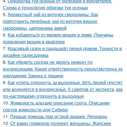
4.
Обработка туи осенью от болезней и вредителей.
Схема и технология обрезки туи осенью
5.
Ароматный чай из веточек смородины. Как
приготовить лечебные чаи из веточек вишни,
смородины, шиповника зимой
6.
Как избавиться от мелких мошек в доме. Причины
появления мошек в квартире
7.
Красивый газон и ландшафт перед домом. Тонкости в
дизайне палисадника
8.
Как убедить соседа не делать ремонт по
воскресеньям. Какая ответственность предусмотрена за
нарушение Закона о тишине
9.
Как успеть отдохнуть за выходные. 80% людей грустят
или волнуются в воскресенье. 5 советов от эксперта, как
по-настоящему отдохнуть в выходные
10.
Жимолость альтаир описание сорта. Описание
сортов жимолости для Сибири
11.
Первая помощь при острой диарее. Регидрон
12.
От каких гормонов полнеют женщины. Женские