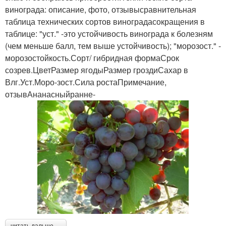
винограда: описание, фото, отзывысравнительная
таблица технических сортов виноградасокращения в
таблице: "уст." -это устойчивость винограда к болезням
(чем меньше балл, тем выше устойчивость); "морозост." -
морозостойкость.Сорт/ гибридная формаСрок
созрев.ЦветРазмер ягодыРазмер гроздиСахар в
Влг.Уст.Моро-зост.Сила ростаПримечание,
отзывАнанасныйранне-
читать дальше →