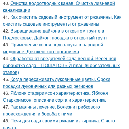
40.
Очистка водоотводных канав. Очистка ливневой
канализации
41.
Как очистить садовый инструмент от ржавчины. Как
очистить садовые инструменты от ржавчины
42.
Выращивание дайкона в открытом грунте в
Подмосковье. Дайкон: посадка в открытый грунт
43.
Применение корня подсолнуха в народной
медицине. Для женского организма
44.
Обработка от вредителей сада весной. Весенняя
обработка сада – ПОШАГОВЫЙ план (6 обязательных
этапов)
45.
Когда пересаживать луковичные цветы. Сроки
посадки луковичных для разных регионов
46.
Яблоня старкримсон характеристика. Яблоня
Старкримсон: описание сорта и характеристика
47.
Рак малины лечение. Болезни грибкового
происхождения и борьба с ними
48.
Печи для сада своими руками из кирпича. С чего
начать