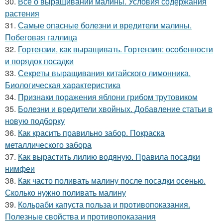
30.
Все о выращивании малины. Условия содержания
растения
31.
Самые опасные болезни и вредители малины.
Побеговая галлица
32.
Гортензии, как выращивать. Гортензия: особенности
и порядок посадки
33.
Секреты выращивания китайского лимонника.
Биологическая характеристика
34.
Признаки поражения яблони грибом трутовиком
35.
Болезни и вредители хвойных. Добавление статьи в
новую подборку
36.
Как красить правильно забор. Покраска
металлического забора
37.
Как вырастить лилию водяную. Правила посадки
нимфеи
38.
Как часто поливать малину после посадки осенью.
Сколько нужно поливать малину
39.
Кольраби капуста польза и противопоказания.
Полезные свойства и противопоказания