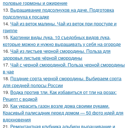
половые гормоны и ожирение
13.
Выращивание подсолнухов на даче. Подготовка
подсолнуха к посадке
14.
Чай из веток малины. Чай из веток при простуде и
гриппе
15.
Картинки виды лука. 10 съедобных видов лука,
которые можно и нужно выращивать у себя на огороде
16.
Чай из листьев черной смородины. Польза для
здоровья листьев чёрной смородины
17.
Чай с черной смородиной. Польза черной смородины
в чае
18.
Поздние сорта черной смородины. Выбираем сорта
для средней полосы России
19.
Водка против тли. Как избавиться от тли на розах:
Рецепт с водкой
20.
Как украсить газон возле дома своими руками.
Красивый палисадник перед домом — 50 фото идей для
вдохновения
21.
Ремонтантная клубника альбион выращивание и