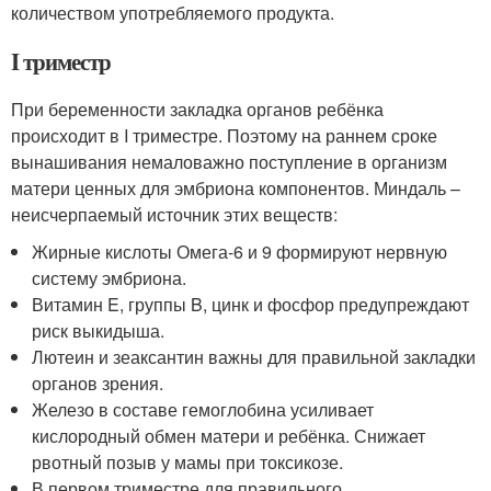
количеством употребляемого продукта.
I триместр
При беременности закладка органов ребёнка
происходит в I триместре. Поэтому на раннем сроке
вынашивания немаловажно поступление в организм
матери ценных для эмбриона компонентов. Миндаль –
неисчерпаемый источник этих веществ:
Жирные кислоты Омега-6 и 9 формируют нервную
систему эмбриона.
Витамин E, группы B, цинк и фосфор предупреждают
риск выкидыша.
Лютеин и зеаксантин важны для правильной закладки
органов зрения.
Железо в составе гемоглобина усиливает
кислородный обмен матери и ребёнка. Снижает
рвотный позыв у мамы при токсикозе.
В первом триместре для правильного