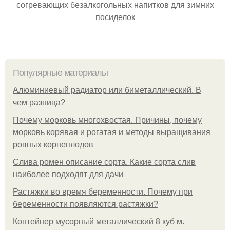
согревающих безалкогольных напитков для зимних
посиделок
Популярные материалы
Алюминиевый радиатор или биметаллический. В
чем разница?
Почему морковь многохвостая. Причины, почему
морковь корявая и рогатая и методы выращивания
ровных корнеплодов
Слива ромен описание сорта. Какие сорта слив
наиболее подходят для дачи
Растяжки во время беременности. Почему при
беременности появляются растяжки?
Контейнер мусорный металлический 8 куб м.