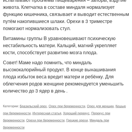
живота. Клетчатка в составе миндаля нормализует
функцию кишечника, связывает и выводит естественным
путём накопившиеся шлаки. Орехи в 3 триместре
помогают нормализовать стул.
Витамины группы B уравновешивают психическую
нестабильность матери. Кальций, магний укрепляет
кости, способствует развитию мозга плода.
Совет! Маме надо помнить, что миндаль
высококалорийный продукт. В конце вынашивания
плода избыток веса вредит матери и ребёнку. Для
облегчения родов женщине рекомендуется уменьшить
количество до 3 ядер в день .
Категории:
Бразильский орех
,
Орех при беременности
,
Орех для женщин
,
Кешью
при беременности
,
Интересная статья
,
Хороший перекус
,
Перекус при
беременности
,
Орехи при беременности
,
Грецкие орехи
,
Миндаль при
беременности