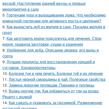
весной. Наступление ранней весны и первые
мероприятия в саду
5.
Гортензии уход и выращивание дома. Что необходимо
комнатной гортензии для активного роста и цветения?
6.
Как вырастить дуб из желудя в саду. Посадка желудя в
грунт
7.
Как заготовить корни подсолнуха для лечения. Сбор
корня: правила заготовки, сушки и хранения
8.
Удобрение для дуба. Описание дерева, его виды и
сорта
9.
Лучшие продукты для восстановления хрящей и
суставов. Хондропротекторы
10.
Болезни туи и чем лечить. Болезни туй и их лечение
11.
Листья черной смородины в чай. Полезные свойства
12.
Замена дорогим теплицам. Парники и теплицы
13.
Водка против тли. Как избавиться от тли на розах:
Рецепт с водкой
14.
Как сажать и ухаживать за гвоздикой. Размножение
кустистой гвоздики