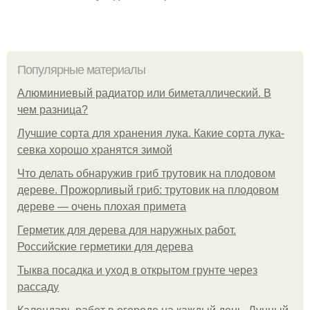
Популярные материалы
Алюминиевый радиатор или биметаллический. В
чем разница?
Лучшие сорта для хранения лука. Какие сорта лука-
севка хорошо хранятся зимой
Что делать обнаружив гриб трутовик на плодовом
дереве. Прожорливый гриб: трутовик на плодовом
дереве — очень плохая примета
Герметик для дерева для наружных работ.
Российские герметики для дерева
Тыква посадка и уход в открытом грунте через
рассаду