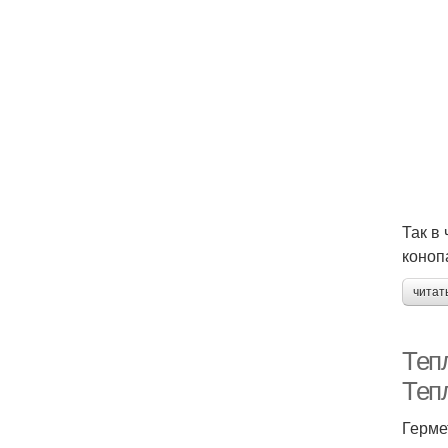
Так в
коноп
читат
Теп
Теп
Герме