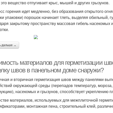
 это вещество отпугивает крыс, мышей и других грызунов.
сс горения идет медленно, без образования открытого огн
ки упаковки) порошок начинает тлеть, выделяя обильный, гу
даря закрытому пространству массовая гибель насекомых и
отки.
ь дальше →
имость материалов для герметизации шво
елку швов в панельном доме снаружи?
чная и вторичная герметизация швов между панелями вып
йствий окружающей среды (перепадов температур, мороза,
рукцию), насекомых и грызунов, способствует укреплению п
естве материалов, используемых для межплиточной гермет
ификаторами, монтажная пена, строительный клей, различн