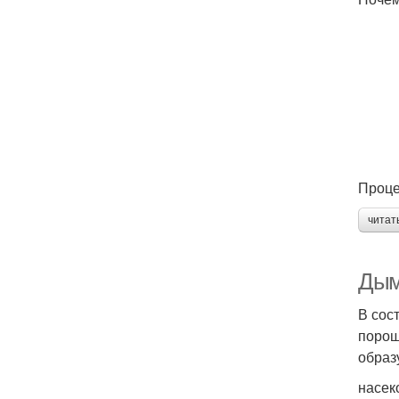
Проце
читат
Дым
В сос
порош
образ
насек