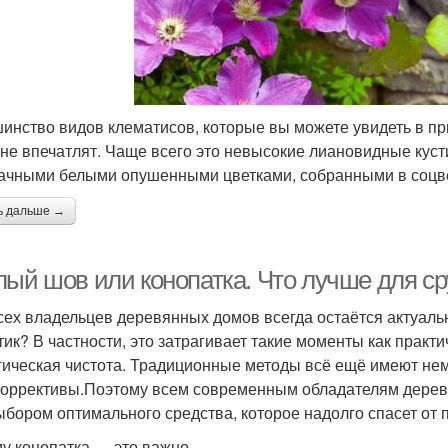
инство видов клематисов, которые вы можете увидеть в п
 не впечатлят. Чаще всего это невысокие лиановидные кус
ачными белыми опушенными цветками, собранными в соцве
ь дальше →
ый шов или конопатка. Что лучше для сру
сех владельцев деревянных домов всегда остаётся актуаль
тик? В частности, это затрагивает такие моменты как практич
гическая чистота. Традиционные методы всё ещё имеют нем
коррективы.Поэтому всем современным обладателям дерев
ыбором оптимального средства, которое надолго спасет от
у конопатка — это важно