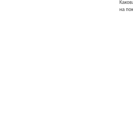
Каков
на по