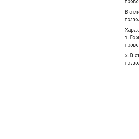
прове
В отл
позво
Харак
1. Ге
прове
2. В 
позво