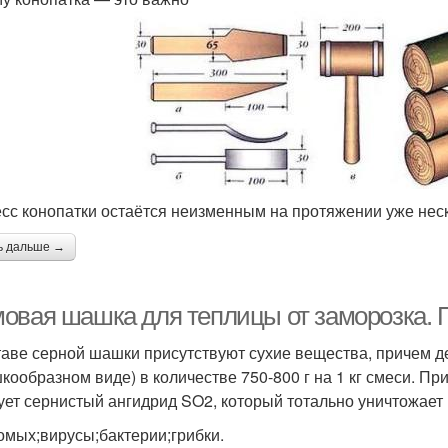
сс конопатки остаётся неизменным на протяжении уже неск
ь дальше →
овая шашка для теплицы от заморозка. 
таве серной шашки присутствуют сухие вещества, причем д
кообразном виде) в количестве 750-800 г на 1 кг смеси. Пр
ует сернистый ангидрид SO2, который тотально уничтожает
омых;вирусы;бактерии;грибки.