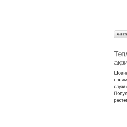
читат
Теп
акр
Шовна
преим
служб
Попул
растет