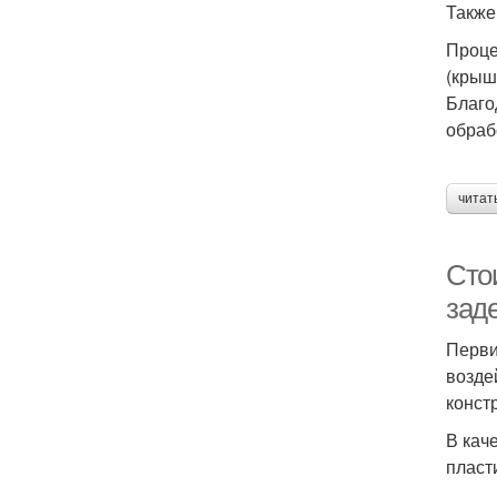
Также
Проце
(крыш
Благо
обраб
читат
Сто
зад
Перви
возде
конст
В кач
пласт