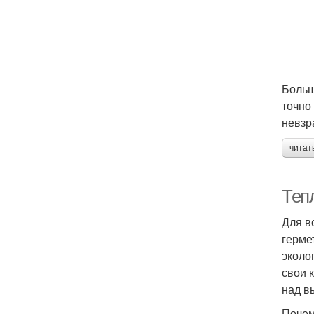
Больш
точно
невзр
читат
Тепл
Для в
герме
эколо
свои 
над в
Почем