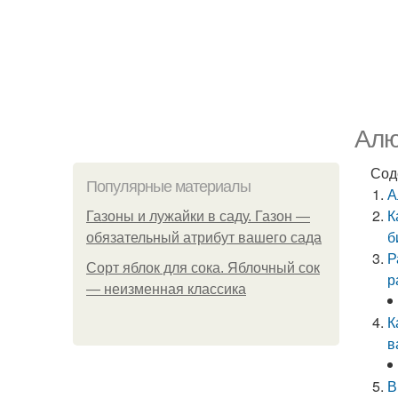
Алю
Сод
Популярные материалы
А
К
Газоны и лужайки в саду. Газон —
б
обязательный атрибут вашего сада
Р
Сорт яблок для сока. Яблочный сок
р
— неизменная классика
К
в
В