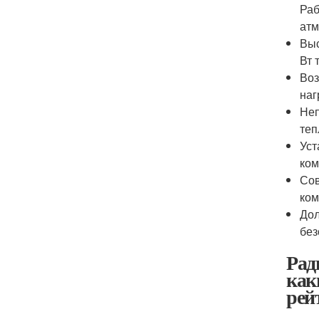
Раб
атм
Выс
Вт 
Воз
наг
Неп
теп
Уст
ком
Сов
ком
Дол
без
Рад
как
рей