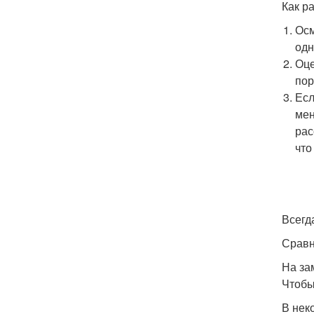
Как р
Осм
од
Оце
пор
Есл
мен
рас
что
Всегд
Сравн
На за
Чтобы
В нек