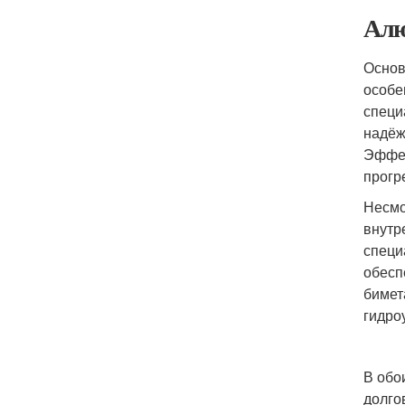
Алю
Основ
особе
специ
надёж
Эффек
прогр
Несмо
внутр
специ
обесп
бимет
гидро
В обо
долго