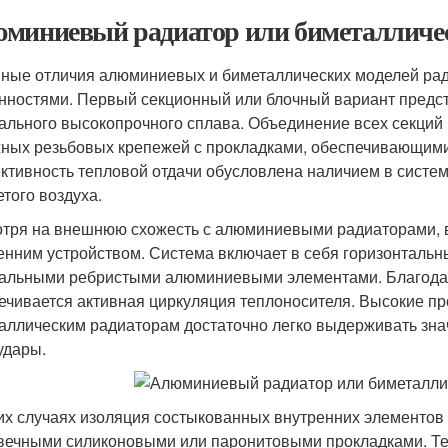
миниевый радиатор или биметалличес
ные отличия алюминиевых и биметаллических моделей рад
нностями. Первый секционный или блочный вариант предс
ального высокопрочного сплава. Объединение всех секций
ных резьбовых крепежей с прокладками, обеспечивающими
тивность тепловой отдачи обусловлена наличием в систем
етого воздуха.
тря на внешнюю схожесть с алюминиевыми радиаторами, в
енним устройством. Система включает в себя горизонтальн
альными ребристыми алюминиевыми элементами. Благодар
ечивается активная циркуляция теплоносителя. Высокие пр
аллическим радиаторам достаточно легко выдерживать зн
удары.
их случаях изоляция состыкованных внутренних элементов
вечными силиконовыми или паронитовыми прокладками. Те