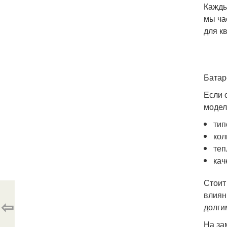
Кажды
мы ча
для к
Батар
Если 
модел
тип
кол
теп
кач
Стоит
влиян
⇦
долги
На за