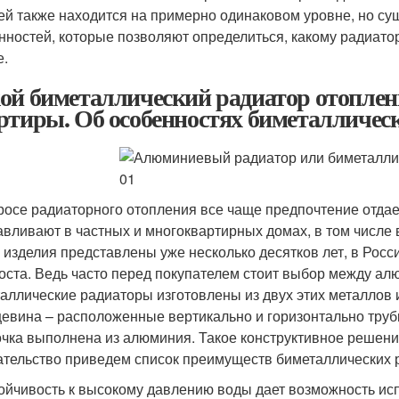
ей также находится на примерно одинаковом уровне, но су
нностей, которые позволяют определиться, какому радиато
е.
ой биметаллический радиатор отоплен
ртиры. Об особенностях биметалличес
росе радиаторного отопления все чаще предпочтение отда
авливают в частных и многоквартирных домах, в том числе 
 изделия представлены уже несколько десятков лет, в Росс
оста. Ведь часто перед покупателем стоит выбор между а
аллические радиаторы изготовлены из двух этих металлов 
евина – расположенные вертикально и горизонтально трубк
чка выполнена из алюминия. Такое конструктивное решени
ательство приведем список преимуществ биметаллических 
ойчивость к высокому давлению воды дает возможность ис