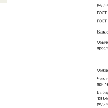
радиа
ГОСТ 
ГОСТ 
Как 
Обычн
просл
Обяза
Чего 
при п
Выбир
“рван
радиа