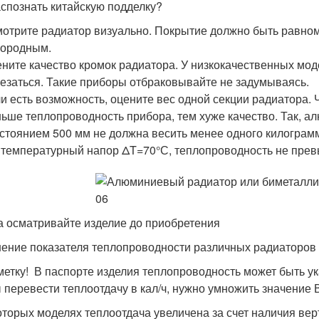
аспознать китайскую подделку?
отрите радиатор визуально. Покрытие должно быть равном
нородным.
ните качество кромок радиатора. У низкокачественных мод
езаться. Такие приборы отбраковывайте не задумываясь.
и есть возможность, оцените вес одной секции радиатора. 
ьше теплопроводность прибора, тем хуже качество. Так, 
стоянием 500 мм не должна весить менее одного килограмм
 температурный напор ΔT=70°С, теплопроводность не превы
а осматривайте изделие до приобретения
ение показателя теплопроводности различных радиаторов 
метку! В паспорте изделия теплопроводность может быть ук
 перевести теплоотдачу в кал/ч, нужно умножить значение В
оторых моделях теплоотдача увеличена за счет наличия вер