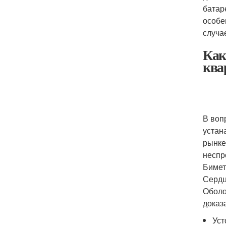
батар
особе
случа
Как
ква
В воп
устан
рынке
неспр
Бимет
Сердц
Оболо
доказ
Уст