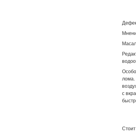
Дефек
Мнени
Масал
Редак
водоо
Особо
лома.
возду
с вкр
быстр
Стоит