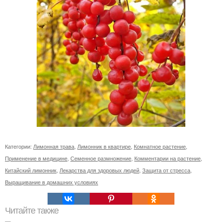
Категории:
Лимонная трава
,
Лимонник в квартире
,
Комнатное растение
,
Применение в медицине
,
Семенное размножение
,
Комментарии на растение
,
Китайский лимонник
,
Лекарства для здоровых людей
,
Защита от стресса
,
Выращивание в домашних условиях
Читайте также