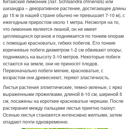
Китайский лимонник (лат. Schisandra chinensis) или
шизандра – декоративное растение, достигающее длины
до 15 м (в нашей стране обычно не превышает 7-10 м), с
ежегодным приростом около 1 метра. Несмотря на то,
что лимонник является лианой, он не имеет
цепляющихся органов и поднимается по тонким опорам
с помощью красноватых, гибких побегов. Его тонкие
коричневые побеги диаметром 1-2 см обвивают опоры,
поднимаясь на высоту 3-10 метров. Некоторые побеги
остаются на земле, они не приносят плодов.
Первоначально побеги мягкие, красноватые, с
возрастом они древеснеют, теряют эластичность.
Листья растения эллиптические, темно-зеленые, с ярко
выраженными прожилками, длиной 6-10 см, шириной 5
см, посажены на короткие красноватые черешки. После
растирания между пальцами листья приятно пахнут.
Осенью листья становятся интенсивно желтыми, затем
опадают почти одновременно.