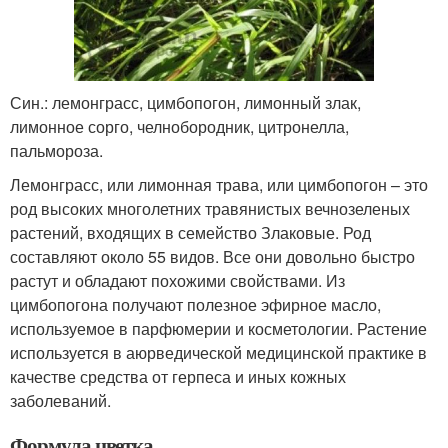
Син.: лемонграсс, цимбопогон, лимонный злак,
лимонное сорго, челнобородник, цитронелла,
пальмороза.
Лемонграсс, или лимонная трава, или цимбопогон – это
род высоких многолетних травянистых вечнозеленых
растений, входящих в семейство Злаковые. Род
составляют около 55 видов. Все они довольно быстро
растут и обладают похожими свойствами. Из
цимбопогона получают полезное эфирное масло,
используемое в парфюмерии и косметологии. Растение
используется в аюрведической медицинской практике в
качестве средства от герпеса и иных кожных
заболеваний.
Формула цветка