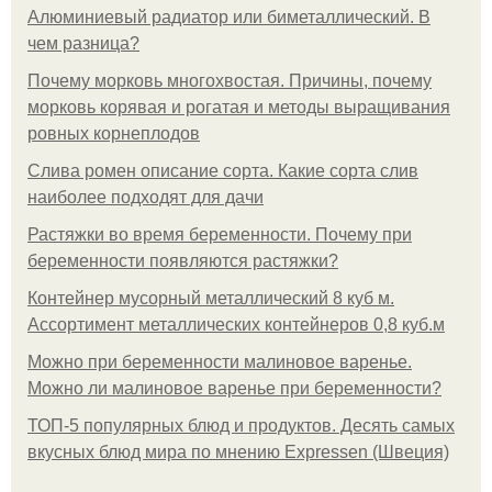
Алюминиевый радиатор или биметаллический. В
чем разница?
Почему морковь многохвостая. Причины, почему
морковь корявая и рогатая и методы выращивания
ровных корнеплодов
Слива ромен описание сорта. Какие сорта слив
наиболее подходят для дачи
Растяжки во время беременности. Почему при
беременности появляются растяжки?
Контейнер мусорный металлический 8 куб м.
Ассортимент металлических контейнеров 0,8 куб.м
Можно при беременности малиновое варенье.
Можно ли малиновое варенье при беременности?
ТОП-5 популярных блюд и продуктов. Десять самых
вкусных блюд мира по мнению Expressen (Швеция)