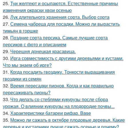
25.
Туи желтеют и осыпаются. Естественные причины
изменения окраски хвои осенью
26.
Лук длительного хранения сорта. Выбор сорта
27.
Семена чабреца для посадки. Можно ли вырастить
тимьян в горшке
28.
Поздние сорта персика. Самые лучшие сорта
персиков с фото и описанием
29.
Черешня донецкая красавица.
30.
Ирга совместимость с другими деревьями и кустами.
Что мы знаем об ирге?
31.
Когда посадить гвоздику. Тонкости выращивания
гвоздики из семян
32.
Время пересадки пионов. Когда и как правильно
пересаживать пионы?
33.
Что делать со стеблями кукурузы после сбора
урожая. О влиянии кукурузы на плодородие почвы...
34.
Характеристики батареи рифар. Base
35.
Можно ли сажать в октябре плодовые деревья. Какие
деревья и кустарники лучше сажать осенью и почему?