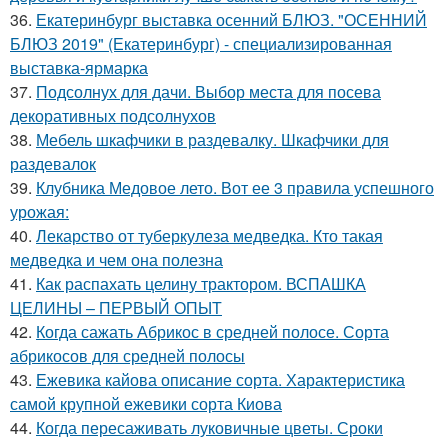
36.
Екатеринбург выставка осенний БЛЮЗ. "ОСЕННИЙ
БЛЮЗ 2019" (Екатеринбург) - специализированная
выставка-ярмарка
37.
Подсолнух для дачи. Выбор места для посева
декоративных подсолнухов
38.
Мебель шкафчики в раздевалку. Шкафчики для
раздевалок
39.
Клубника Медовое лето. Вот ее 3 правила успешного
урожая:
40.
Лекарство от туберкулеза медведка. Кто такая
медведка и чем она полезна
41.
Как распахать целину трактором. ВСПАШКА
ЦЕЛИНЫ – ПЕРВЫЙ ОПЫТ
42.
Когда сажать Абрикос в средней полосе. Сорта
абрикосов для средней полосы
43.
Ежевика кайова описание сорта. Характеристика
самой крупной ежевики сорта Киова
44.
Когда пересаживать луковичные цветы. Сроки