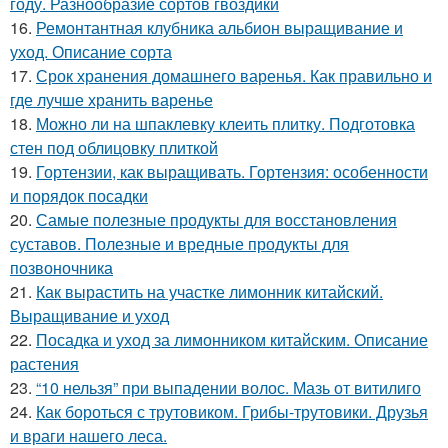
году. Разнообразие сортов гвоздики
16.
Ремонтантная клубника альбион выращивание и
уход. Описание сорта
17.
Срок хранения домашнего варенья. Как правильно и
где лучше хранить варенье
18.
Можно ли на шпаклевку клеить плитку. Подготовка
стен под облицовку плиткой
19.
Гортензии, как выращивать. Гортензия: особенности
и порядок посадки
20.
Самые полезные продукты для восстановления
суставов. Полезные и вредные продукты для
позвоночника
21.
Как вырастить на участке лимонник китайский.
Выращивание и уход
22.
Посадка и уход за лимонником китайским. Описание
растения
23.
“10 нельзя” при выпадении волос. Мазь от витилиго
24.
Как бороться с трутовиком. Грибы-трутовики. Друзья
и враги нашего леса.