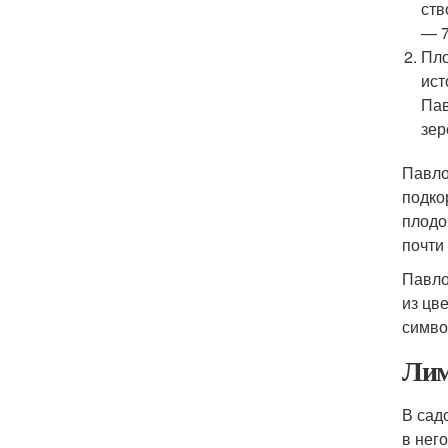
ств
— 7
Пло
ист
Пав
зер
Павло
подко
плодо
почти
Павло
из цв
симво
Лим
В сад
в нег