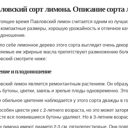
ловский сорт лимона. Описание сорта
тоящее время Павловский лимон считается одним из лучши
 компактные размеры, хорошую урожайность и отличное кач
одоношение.
по себе лимонное дерево этого сорта выглядит очень декор
яемые им эфирные масла препятствуют размножению болез
вский смотрите ниже:
ение и плодоношение
вский лимон является ремонтантным растением. Он образуе
ь бутоны, цветки, завязь и зрелые плоды одновременно. Э
 обильное цветение наблюдается у этого сорта дважды в го
особен цвести уже с 2-летнего возраста, но это может затор
сте все появившиеся бутоны удаляют. Но в 3-летнем возрас
и лимона имеют диаметр 2-3 см, пятилепестковые. Они поя