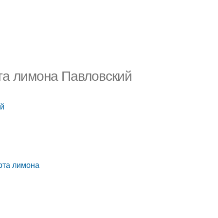
та лимона Павловский
ий
рта лимона