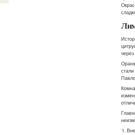
Окрас
сладк
Лим
Истор
цитру
через
Оранж
стали
Павло
Комна
измен
отлич
Главн
неизм
Вне