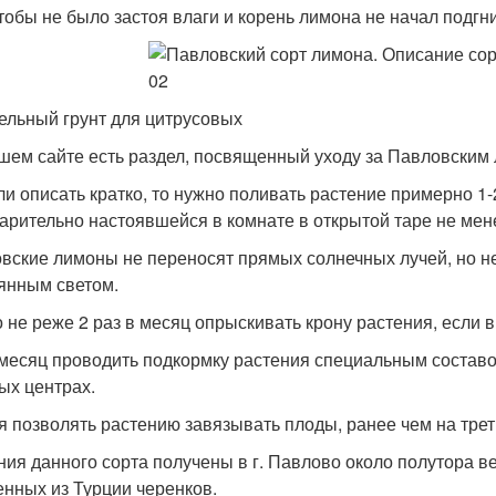
чтобы не было застоя влаги и корень лимона не начал подгн
ельный грунт для цитрусовых
шем сайте есть раздел, посвященный уходу за Павловским 
ли описать кратко, то нужно поливать растение примерно 1
арительно настоявшейся в комнате в открытой таре не мене
вские лимоны не переносят прямых солнечных лучей, но не
янным светом.
 не реже 2 раз в месяц опрыскивать крону растения, если в
 месяц проводить подкормку растения специальным составо
ых центрах.
я позволять растению завязывать плоды, ранее чем на трет
ния данного сорта получены в г. Павлово около полутора ве
енных из Турции черенков.