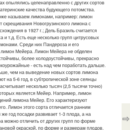
нах опылялись целенаправленно с других сортов
атеринские качества будующего потомства.
тоже называем лимонами, например: лимон
 от скрещивания Новогрузинского лимона с
хождения в 1927 г.; Дель Бразиль считается
 и т.д. Есть еще несколько групп цитрусовых
имонами. Среди них Пандероза и его
- лимон Мейера. Лимон Мейера не обделен
стойчивы, более холодоустойчивы, прекрасно
окоурожайные - есть над чем поработать дальше.
ньше, чем на выведение новых сортов лимона
т на 5-6 год, в субтропической зоне сеянцы
считывает несколько тысяч (2,5 тысячи точно)
которых является Мейер. Например, лимон
дений лимона Мейер. Его характеризуют
его. Лимон этого сорта отличается ранним
е год посадки развивает 1-3 плода, а на
⇨
а можно отличить от других групп по форме
иановой окраской, по форме и размерам плодов.