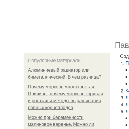
Пав
Сод
Популярные материалы
П
Алюминиевый радиатор или
биметаллический. В чем разница?
Почему морковь многохвостая.
К
Причины, почему морковь корявая
Л
и рогатая и методы выращивания
Л
ровных корнеплодов
Л
Можно при беременности
малиновое варенье. Можно ли