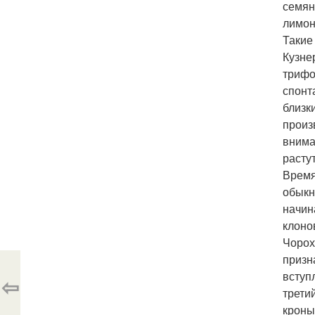
семян
лимон
Такие
Кузне
трифо
спонт
близк
произ
внима
расту
Время
обыкн
начин
клоно
Чорох
призн
вступ
⇦
трети
кроны