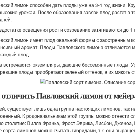
вский лимон способен дать плоды уже на 3-4 год жизни. Кр
высокие урожаи. После образования завязи плод растет в те
 дней.
едостатке освещения рост и созревание затягиваются до 1 
вский лимон имеет плод овальной формы с заостренным ко
енсивный аромат. Плоды Павловского лимона отличаются м
 каждый плод.
а встречаются экземпляры, дающие бессемянные плоды. У
ревшие плоды приобретают зеленый оттенок, а их мякоть ст
 отличить Павловский лимон от мейера
ей, существует лишь одна группа настоящих лимонов, так 
овенный. К родоначальникам этой группы можно отнести с
но столетие: Вилла Франка, Фрост Эврика, Лисбон, Дженоа,
е сорта лимонов можно считать гибридами, т.к. они выращ