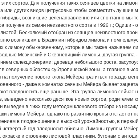
 этих сортов. Для получения таких сеянцев цветки на лимо
а или других видов цитрусовых чтобы совместить лучшие м
 гибриды, возникшие целенаправленно или спонтанно мы 
ра получен из семян неизвестного сорта в 1926 г.; Одиши -
лиатой; Бесколючий отобран из сеянцев неизвестного проис
анно возникшим в Бразилии гибридом лимона и помпельмуса
их к лимону обыкновенному, которые мы также называем л
водные Мезинский и Скерневицкий лимоны, другая группа 
нием селекционерами: деревца небольшого роста, засухоу
т в северных областях субтропической зоны, а главное выс
 на получение нового клона Мейера тратиться гораздо ме
овенного - даже в комнатах сеянцы Мейера бывает зацветаю
ают плодоносить еще раньше. Эта группа лимонов сейчас на
в, выведено несколько десятков новых сортов, родителем 
и выведен в 1983 году методом клонового отбора из насаж
аки лимона Мейера, однако по развитию кроны отстает от н
лением в плодоношение и высокой урожайностью, в первый ж
й-четвертый год плодоносит обильно. Лимоны группы Мейер
, окраске и строению листовой пластинки, бутонам с антоц