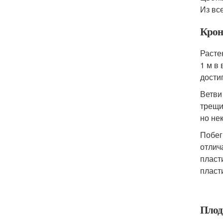
Из вс
Крон
Расте
1 м в
дости
Ветви
трещи
но не
Побег
отлич
пласт
пласт
Плод