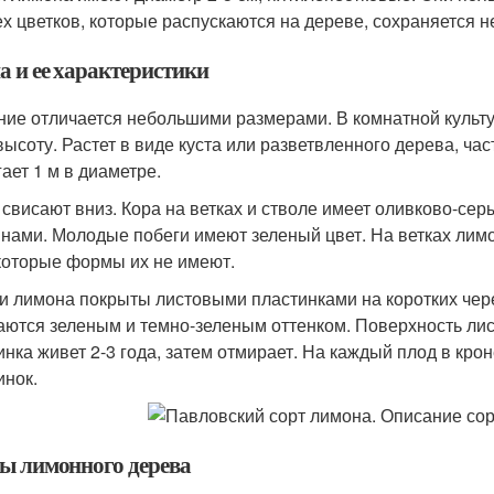
ех цветков, которые распускаются на дереве, сохраняется н
а и ее характеристики
ние отличается небольшими размерами. В комнатной культур
 высоту. Растет в виде куста или разветвленного дерева, ча
гает 1 м в диаметре.
 свисают вниз. Кора на ветках и стволе имеет оливково-с
нами. Молодые побеги имеют зеленый цвет. На ветках лимо
которые формы их не имеют.
и лимона покрыты листовыми пластинками на коротких чере
аются зеленым и темно-зеленым оттенком. Поверхность лис
инка живет 2-3 года, затем отмирает. На каждый плод в кро
инок.
ы лимонного дерева