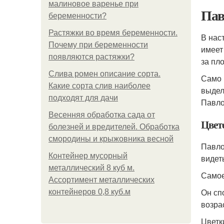
малиновое варенье при
Пав
беременности?
Растяжки во время беременности.
В нас
Почему при беременности
имеет
появляются растяжки?
за пл
Слива ромен описание сорта.
Само 
Какие сорта слив наиболее
выдел
подходят для дачи
Павло
Весенняя обработка сада от
Цвет
болезней и вредителей. Обработка
смородины и крыжовника весной
Павло
Контейнер мусорный
видет
металлический 8 куб м.
Самое
Ассортимент металлических
Он сп
контейнеров 0,8 куб.м
возра
Цветк