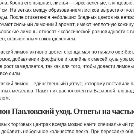
ола. Крона его пышная, листья — ярко-зеленые, глянцевые.
 см. На ветках между образованием листков вырастают кол
ды. После отцветания небольших бледных цветов на ветка
очают сильный лимонный аромат, имеют неплотную кожицу 
ловские лимоны относят к классической разновидности с 
ен, повышенным сокоотделением.
вский лимон активно цветет с конца мая по начало октябр
рмок, добавлении фосфатов и калийных смесей культура мо
в рост замедляется, так как для того, чтобы довести лимон
 все силы.
вский лимон – единственный цитрус, которому поставили п
етных металлов. Памятник расположен на Базарной площад
лом.
он Павловский уход. Ответы на часты
овых торговых центрах всегда можно найти специальный гр
о добавить небольшое количество песка. При пересадке обя