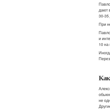
Павло
дают 
30-35
При н
Павло
и инт
10 на
Иногд
Перез
Как
Алекс
обыкн
не од
Други