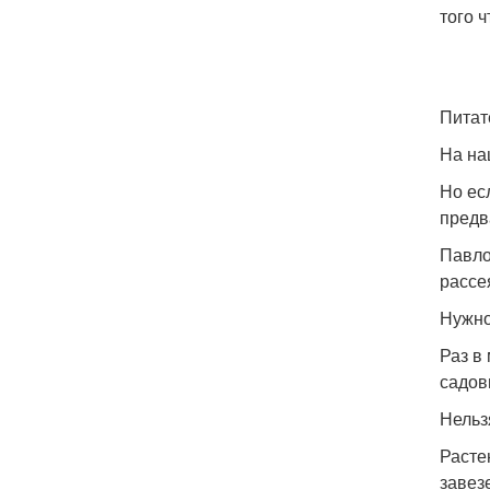
того 
Питат
На на
Но ес
предв
Павло
рассе
Нужно
Раз в
садов
Нельз
Расте
завез