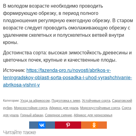
В молодом возрасте необходимо проводить
формирующую обрезку, в период полного
плодоношения регулярную ежегодную обрезку. В старом
возрасте следует проводить омолаживающую обрезку с
удалением скелетных и полускелетных ветвей внутри
кроны.
Достоинства сорта: высокая зимостойкость древесины и
цветочных почек, крупные и качественные плоды.
Источник:
https://fazenda-pro.ru/novosti/abrikos-v-
leningradskoy-oblasti-sorta-posadka-i-uhod-vyrashchivanie-
abrikosa-vishni-v
Категории:
Уход за абрикосом
,
Подготовка к зиме
,
Устойчивые сорта
,
Саратовский
рубин
,
Морозостойкие сорта
,
Абрикос для урала
,
Морозоустойчивые сорта
,
Сорта
для урала
,
Горный абакан
,
Северное сияние
,
Абрикос для черноземья
Читайте также