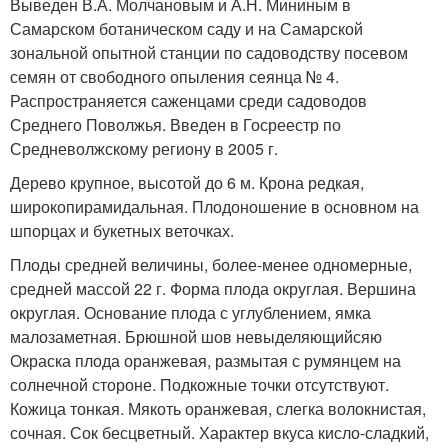
Выведен В.А. Молчановым и А.Н. Мининым в
Самарском ботаническом саду и на Самарской
зональной опытной станции по садоводству посевом
семян от свободного опыления сеянца № 4.
Распространяется саженцами среди садоводов
Среднего Поволжья. Введен в Госреестр по
Средневолжскому региону в 2005 г.
Дерево крупное, высотой до 6 м. Крона редкая,
широкопирамидальная. Плодоношение в основном на
шпорцах и букетных веточках.
Плоды средней величины, более-менее одномерные,
средней массой 22 г. Форма плода округлая. Вершина
округлая. Основание плода с углублением, ямка
малозаметная. Брюшной шов невыделяющийсяю
Окраска плода оранжевая, размытая с румянцем на
солнечной стороне. Подкожные точки отсутствуют.
Кожица тонкая. Мякоть оранжевая, слегка волокнистая,
сочная. Сок бесцветный. Характер вкуса кисло-сладкий,