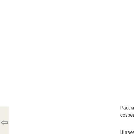
Рассм
созре
⇦
Щавел