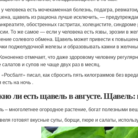
 у человека есть мочекаменная болезнь, подагра, ревматои
ена, щавель из рациона лучше исключить, — предупреждает
анкреатите, обостренных гастритах, холецистите, синдром
сии. То же самое — если у человека есть язвы, эрозии в жел
ение солевого обмена. Щавель может привести к повышени
чки поджелудочной железы и образовывать камни в желчны
Кононенко отмечает, что даже здоровому человеку регулярн
е салатов и супов не чаще двух раз в месяц.
 «Росбалт» писал, как сбросить пять килограммов без вред
 есть на ночь .
но ли есть щавель в августе. Щавель:
ь – многолетнее огородное растение, богат полезными вещ
веля готовят вкусные супы, борщи, пюре и салаты, исполь