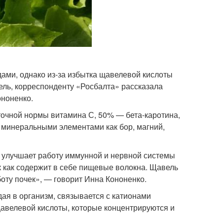
ами, однако из-за избытка щавелевой кислоты
ель, корреспонденту «Росбалта» рассказала
ононенко.
уточной нормы витамина С, 50% — бета-каротина,
 минеральными элементами как бор, магний,
н улучшает работу иммунной и нервной системы
ак как содержит в себе пищевые волокна. Щавель
боту почек», — говорит Инна Кононенко.
дая в организм, связывается с катионами
 щавелевой кислоты, которые концентрируются и