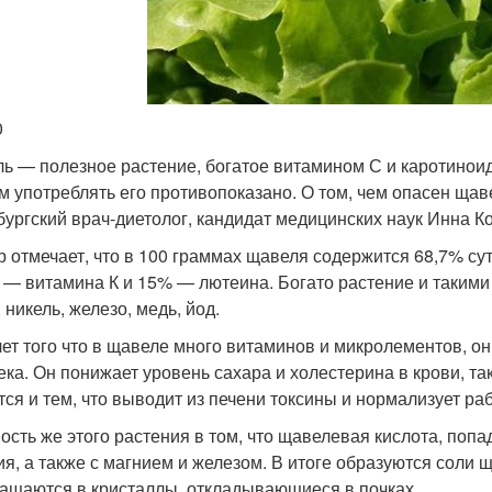
0
ь — полезное растение, богатое витамином С и каротиноид
м употреблять его противопоказано. О том, чем опасен щав
бургский врач-диетолог, кандидат медицинских наук Инна К
р отмечает, что в 100 граммах щавеля содержится 68,7% с
 — витамина К и 15% — лютеина. Богато растение и такими
 никель, железо, медь, йод.
чет того что в щавеле много витаминов и микролементов, о
ека. Он понижает уровень сахара и холестерина в крови, т
тся и тем, что выводит из печени токсины и нормализует ра
ость же этого растения в том, что щавелевая кислота, попа
ия, а также с магнием и железом. В итоге образуются соли
ащаются в кристаллы, откладывающиеся в почках.