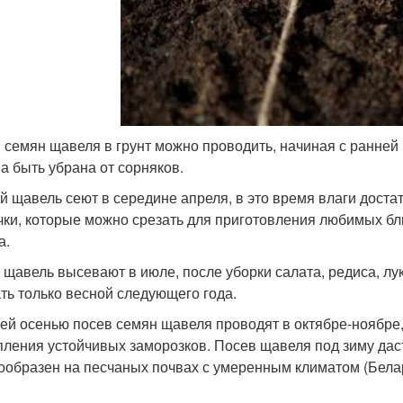
 семян щавеля в грунт можно проводить, начиная с ранней
а быть убрана от сорняков.
й щавель сеют в середине апреля, в это время влаги доста
чки, которые можно срезать для приготовления любимых бл
а.
 щавель высевают в июле, после уборки салата, редиса, л
ть только весной следующего года.
ей осенью посев семян щавеля проводят в октябре-ноябре, 
пления устойчивых заморозков. Посев щавеля под зиму дас
ообразен на песчаных почвах с умеренным климатом (Белар