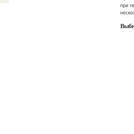
при т
неско
Выби