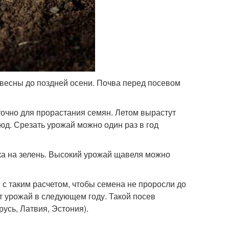
 весны до поздней осени. Почва перед посевом
точно для прорастания семян. Летом вырастут
юд. Срезать урожай можно один раз в год
ука на зелень. Высокий урожай щавеля можно
с таким расчетом, чтобы семена не проросли до
т урожай в следующем году. Такой посев
усь, Латвия, Эстония).