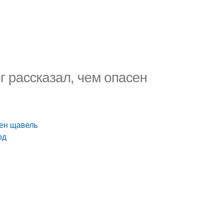
г рассказал, чем опасен
сен щавель
од