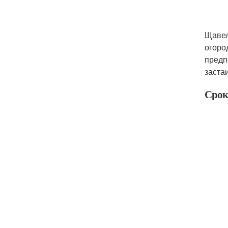
Щавел
огоро
предп
заста
Срок