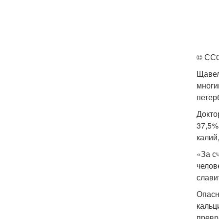
© СС
Щавел
многи
петер
Докто
37,5%
калий,
«За с
челов
слави
Опасн
кальц
превр