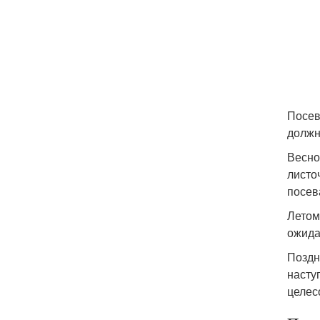
Посев
должн
Весно
листо
посев
Летом
ожида
Поздн
насту
целес