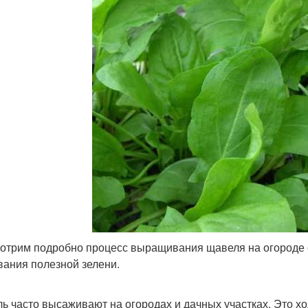
отрим подробно процесс выращивания щавеля на огороде о
вания полезной зелени.
ь часто высаживают на огородах и дачных участках. Это х