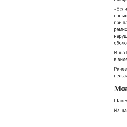
«Если
повыш
при п
ремис
наруш
оболо
Инна 
в вид
Ранее
нельзя
Мож
Щавел
Из ща