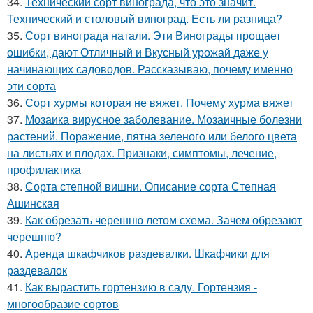
34.
Технический сорт винограда, что это значит.
Технический и столовый виноград. Есть ли разница?
35.
Сорт винограда натали. Эти Винограды прощает
ошибки, дают Отличный и Вкусный урожай даже у
начинающих садоводов. Рассказываю, почему именно
эти сорта
36.
Сорт хурмы которая не вяжет. Почему хурма вяжет
37.
Мозаика вирусное заболевание. Мозаичные болезни
растений. Поражение, пятна зеленого или белого цвета
на листьях и плодах. Признаки, симптомы, лечение,
профилактика
38.
Сорта степной вишни. Описание сорта Степная
Ашинская
39.
Как обрезать черешню летом схема. Зачем обрезают
черешню?
40.
Аренда шкафчиков раздевалки. Шкафчики для
раздевалок
41.
Как вырастить гортензию в саду. Гортензия -
многообразие сортов