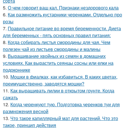
сорта
5.
О чем говорит ваш кал. Признаки нездорового кала
6.
Как размножить кустарники черенками. Отдельно про
розы
7.
Правильное питание во время беременности. Диета
для беременных - пять основных правил питания:
8.
Когда собирать листья смородины для чая. Чем
полезен чай из листьев смородины и малины
9.
Выращивание хвойных из семян в домашних
условиях. Как вырастить сеянцы сосны или елки на
подоконнике
10.
Мошки в фиалках, как избавиться. В каких цветах,
преимущественно, заводятся мошки?
11.
Как выращивать лилии в открытом грунте. Когда
сажать
12.
Когда черенкуют тую. Подготовка черенков туи для
размножения весной
13.
Что такое капиллярный мат для растений. Что это
такое, принцип действия