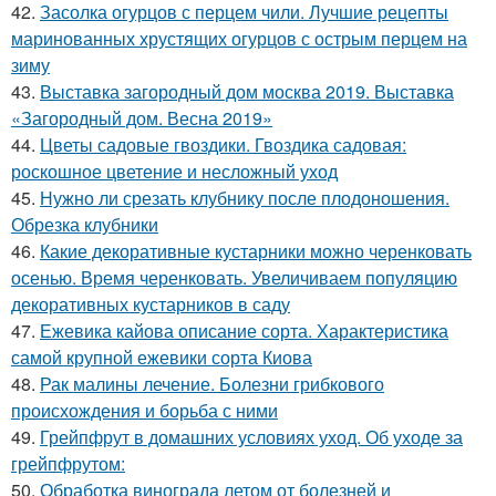
42.
Засолка огурцов с перцем чили. Лучшие рецепты
маринованных хрустящих огурцов с острым перцем на
зиму
43.
Выставка загородный дом москва 2019. Выставка
«Загородный дом. Весна 2019»
44.
Цветы садовые гвоздики. Гвоздика садовая:
роскошное цветение и несложный уход
45.
Нужно ли срезать клубнику после плодоношения.
Обрезка клубники
46.
Какие декоративные кустарники можно черенковать
осенью. Время черенковать. Увеличиваем популяцию
декоративных кустарников в саду
47.
Ежевика кайова описание сорта. Характеристика
самой крупной ежевики сорта Киова
48.
Рак малины лечение. Болезни грибкового
происхождения и борьба с ними
49.
Грейпфрут в домашних условиях уход. Об уходе за
грейпфрутом:
50.
Обработка винограда летом от болезней и