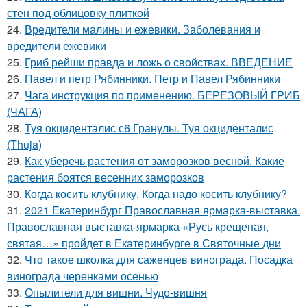
стен под облицовку плиткой
24.
Вредители малины и ежевики. Заболевания и
вредители ежевики
25.
Гриб рейши правда и ложь о свойствах. ВВЕДЕНИЕ
26.
Павел и петр Рябинники. Петр и Павел Рябинники
27.
Чага инструкция по применению. БЕРЕЗОВЫЙ ГРИБ
(ЧАГА)
28.
Туя окциденталис с6 Гранулы. Туя окциденталис
(Thuja)
29.
Как уберечь растения от заморозков весной. Какие
растения боятся весенних заморозков
30.
Когда косить клубнику. Когда надо косить клубнику?
31.
2021 Екатеринбург Православная ярмарка-выставка.
Православная выставка-ярмарка «Русь крещеная,
святая…» пройдет в Екатеринбурге в Святочные дни
32.
Что такое школка для саженцев винограда. Посадка
винограда черенками осенью
33.
Опылители для вишни. Чудо-вишня