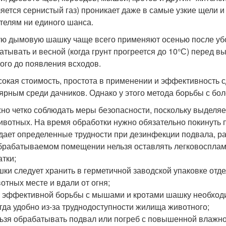
яется сернистый газ) проникает даже в самые узкие щели и
телям ни единого шанса.
ю дымовую шашку чаще всего применяют осенью после уб
атывать и весной (когда грунт прогреется до 10°С) перед в
рого до появления всходов.
окая стоимость, простота в применении и эффективность 
ярным среди дачников. Однако у этого метода борьбы с бол
но четко соблюдать меры безопасности, поскольку выделя
ивотных. На время обработки нужно обязательно покинуть 
дает определенные трудности при дезинфекции подвала, 
брабатываемом помещении нельзя оставлять легковосплам
атки;
ки следует хранить в герметичной заводской упаковке отде
отных месте и вдали от огня;
 эффективной борьбы с мышами и кротами шашку необходим
гда удобно из-за труднодоступности жилища животного;
ьзя обрабатывать подвал или погреб с повышенной влажно