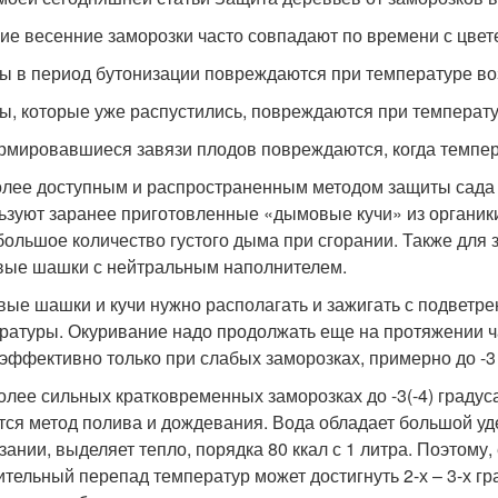
ие весенние заморозки часто совпадают по времени с цвет
ты в период бутонизации повреждаются при температуре воз
ты, которые уже распустились, повреждаются при температур
рмировавшиеся завязи плодов повреждаются, когда температ
лее доступным и распространенным методом защиты сада я
ьзуют заранее приготовленные «дымовые кучи» из органики.
большое количество густого дыма при сгорании. Также для
ые шашки с нейтральным наполнителем.
ые шашки и кучи нужно располагать и зажигать с подветр
ратуры. Окуривание надо продолжать еще на протяжении ч
эффективно только при слабых заморозках, примерно до -3
олее сильных кратковременных заморозках до -3(-4) град
тся метод полива и дождевания. Вода обладает большой уде
зании, выделяет тепло, порядка 80 ккал с 1 литра. Поэтому,
ительный перепад температур может достигнуть 2-х – 3-х г