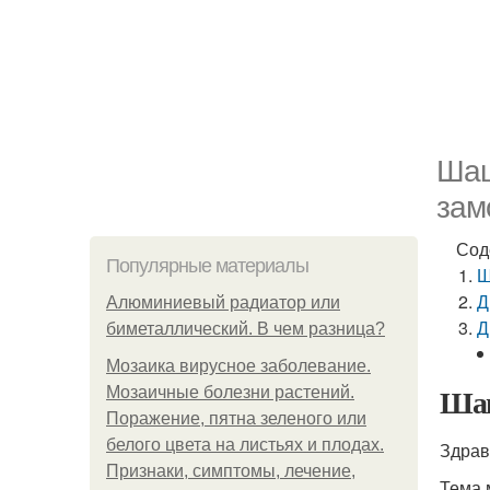
Шаш
зам
Сод
Популярные материалы
Ш
Д
Алюминиевый радиатор или
Д
биметаллический. В чем разница?
Мозаика вирусное заболевание.
Шаш
Мозаичные болезни растений.
Поражение, пятна зеленого или
белого цвета на листьях и плодах.
Здрав
Признаки, симптомы, лечение,
Тема 