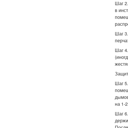
Шаг 2
в инс
помещ
распр
Шаг 3
перча
Шаг 4
(иног
жестя
Защит
Шаг 5
помещ
дымов
на 1-2
Шаг 6
держи
После