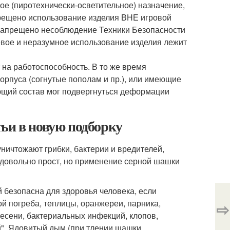
е (пиротехнически-осветительное) назначение,
прещено использование изделия ВНЕ игровой
 запрещено несоблюдение Техники Безопасности
евое и неразумное использование изделия лежит
 на работоспособность. В то же время
рпуса (согнутые пополам и пр.), или имеющие
ющий состав мог подвергнуться деформации
ьи в новую подборку
ичтожают грибки, бактерии и вредителей,
 довольно прост, но применение серной шашки
 безопасна для здоровья человека, если
й погреба, теплицы, оранжереи, парника,
⇨
лесени, бактериальных инфекций, клопов,
й". Ядовитый дым (при тлении шашки