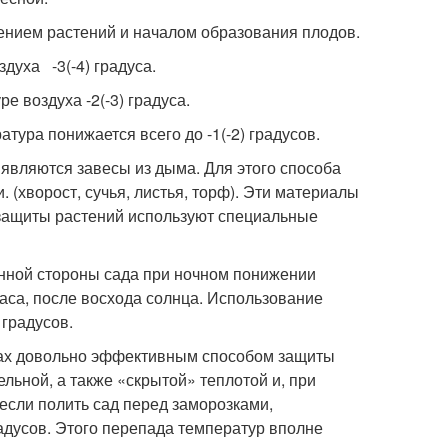
ением растений и началом образования плодов.
духа -3(-4) градуса.
е воздуха -2(-3) градуса.
ура понижается всего до -1(-2) градусов.
вляются завесы из дыма. Для этого способа
 (хворост, сучья, листья, торф). Эти материалы
 защиты растений используют специальные
енной стороны сада при ночном понижении
аса, после восхода солнца. Использование
 градусов.
усах довольно эффективным способом защиты
льной, а также «скрытой» теплотой и, при
 если полить сад перед заморозками,
радусов. Этого перепада температур вполне