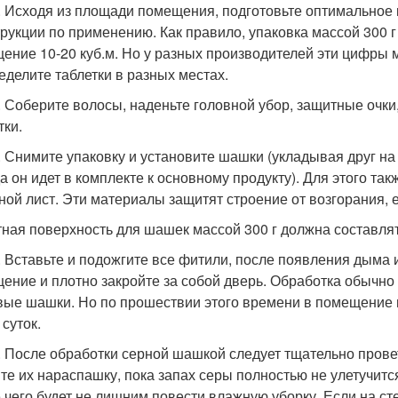
. Исходя из площади помещения, подготовьте оптимальное к
трукции по применению. Как правило, упаковка массой 300 г 
ение 10-20 куб.м. Но у разных производителей эти цифры 
еделите таблетки в разных местах.
. Соберите волосы, наденьте головной убор, защитные очки
тки.
. Снимите упаковку и установите шашки (укладывая друг н
да он идет в комплекте к основному продукту). Для этого та
ной лист. Эти материалы защитят строение от возгорания, 
ная поверхность для шашек массой 300 г должна составля
. Вставьте и подожгите все фитили, после появления дыма и
ение и плотно закройте за собой дверь. Обработка обычно д
ые шашки. Но по прошествии этого времени в помещение н
 суток.
. После обработки серной шашкой следует тщательно прове
те их нараспашку, пока запах серы полностью не улетучится.
 чего будет не лишним повести влажную уборку. Если на ст