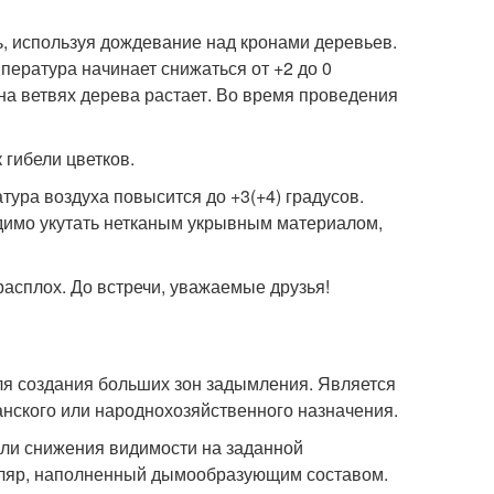
, используя дождевание над кронами деревьев.
мпература начинает снижаться от +2 до 0
на ветвях дерева растает. Во время проведения
 гибели цветков.
ура воздуха повысится до +3(+4) градусов.
димо укутать нетканым укрывным материалом,
расплох. До встречи, уважаемые друзья!
ля создания больших зон задымления. Является
нского или народнохозяйственного назначения.
или снижения видимости на заданной
утляр, наполненный дымообразующим составом.