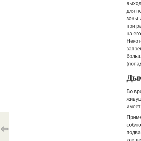
выход
для п
зоны 
при р
на ег
Некот
запре
больш
(попад
Дым
Во вр
живущ
имеет
Приме
соблю
⇦
подва
клеще