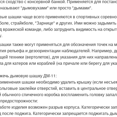
ся сходство с консервной банкой. Применяется для постан
 называют "дымовухами" или просто "дымами".
ые шашки чаще всего применяются в спортивных соревнов
боле, страйкболе, "Зарнице" и других. Ими можно задымить 
д вражеской команде, либо затруднить видимость на откры
у.
ашки также могут применяться для обозначения точек на мес
тия рельефа и дезоориентации наблюдателей. Например, 
щей техники (вертолетов), для указания для них направлен
ла для катеров или кораблей (на причале или берегу для ук
ажечь дымовую шашку ДМ-11:
рименения шашки необходимо удалить крышку (если несъемн
ольговые заклейки отверстий, вставить в центральное отве
й обычного спичечного коробка воспламенить головку запал
предосторожности:
аботе изделия возможен разрыв корпуса. Категорически зап
д после поджига. Категорически запрещается поджигать ды