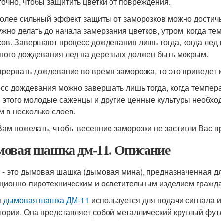
точно, чтобы защитить цветки от повреждения.
олее сильный эффект защиты от заморозков можно достичь
ужно делать до начала замерзания цветков, утром, когда те
сов. Завершают процесс дождевания лишь тогда, когда лед 
ного дождевания лед на деревьях должен быть мокрым.
прервать дождевание во время заморозка, то это приведет к
сс дождевания можно завершать лишь тогда, когда температ
 этого молодые саженцы и другие ценные культуры необхо
м в несколько слоев.
Вам пожелать, чтобы весенние заморозки не застигли Вас в
овая шашка дм-11. Описание
 - это дымовая шашка (дымовая мина), предназначенная д
ционно-пиротехническим и осветительным изделием гражда
я
дымовая шашка ДМ-11
используется для подачи сигнала 
тории. Она представляет собой металлический круглый ф