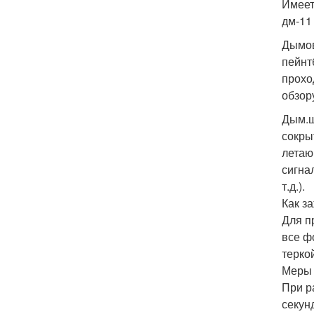
Имеет
дм-11
Дымов
пейнт
прохо
обзор
Дым.ш
сокры
летаю
сигна
т.д.).
Как з
Для п
все ф
терко
Меры 
При р
секун