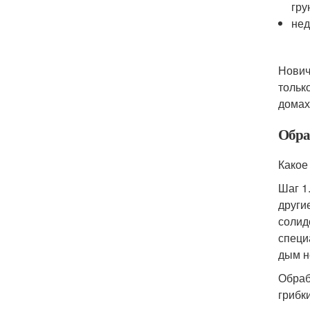
гру
нед
Нович
тольк
домах
Обра
Какое
Шаг 1
други
солид
специ
дым н
Обраб
грибк