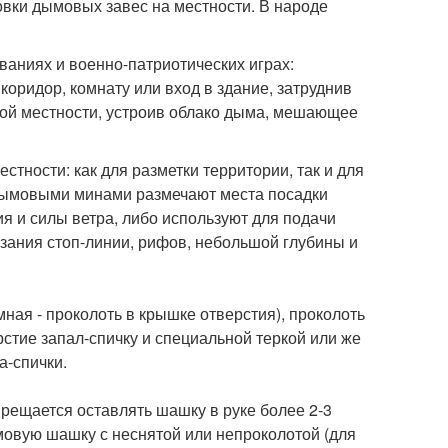
овки дымовых завес на местности. В народе
аниях и военно-патриотических играх:
коридор, комнату или вход в здание, затруднив
той местности, устроив облако дыма, мешающее
тности: как для разметки территории, так и для
дымовыми минами размечают места посадки
ия и силы ветра, либо используют для подачи
азания стоп-линии, рифов, небольшой глубины и
ая - проколоть в крышке отверстия), проколоть
рстие запал-спичку и специальной теркой или же
а-спички.
рещается оставлять шашку в руке более 2-3
мовую шашку с неснятой или непроколотой (для