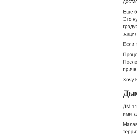
доста
Еще б
Это н
граду
защит
Если 
Проце
После
приче
Хочу 
Дым
ДМ-11
имита
Мала
терри