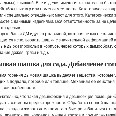
а дыма) крышкой. Все изделия имеют исключительно бытово
ейнтбольных игр или пометки местности. Категорически за
или специально отведённых мест для этого. Категорически
аботе с данными изделиями. Вся ответственность за не цел
о владельце.
орые банки ДМ идут со ржавчиной, которая не как не влияет
щается использовать шашки с значительной деформацией ко
ые дырки (проколы) в корпусе, через которых дымообразу
ание дождя, грязи и т.д.).
овая шашка для сада. Добавление стат
емя горения дымовая шашка выделяет вещества, которые ун
их в подвале, погребе или теплице. Механизм ее действия
 свои особенности.
чательно, что такая дезинфекция и дезинсекция помещений
дать все меры предосторожности. Обработка серной шашко
ла, склада и жилого дома помогает быстро избавиться от п
й, древоточцев, короедов, мышей, кротов и других "жителе