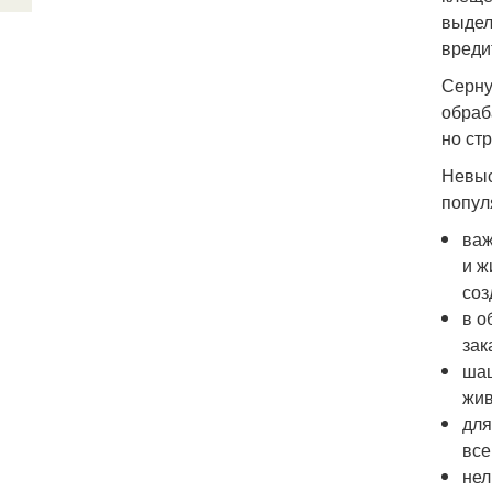
выдел
вреди
Серну
обраб
но ст
Невыс
попул
важ
и ж
соз
в о
зак
шаш
жив
для
все
нел