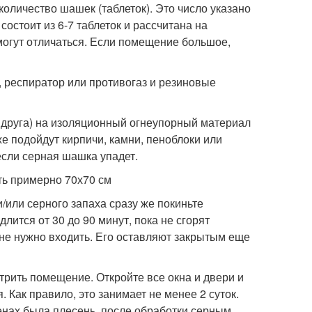
оличество шашек (таблеток). Это число указано
состоит из 6-7 таблеток и рассчитана на
могут отличаться. Если помещение большое,
, респиратор или противогаз и резиновые
а друга) на изоляционный огнеупорный материал
кже подойдут кирпичи, камни, пеноблоки или
если серная шашка упадет.
ть примерно 70х70 см
/или серного запаха сразу же покиньте
лится от 30 до 90 минут, пока не сгорят
е нужно входить. Его оставляют закрытым еще
трить помещение. Откройте все окна и двери и
 Как правило, это занимает не менее 2 суток.
енах была плесень, после обработки серным