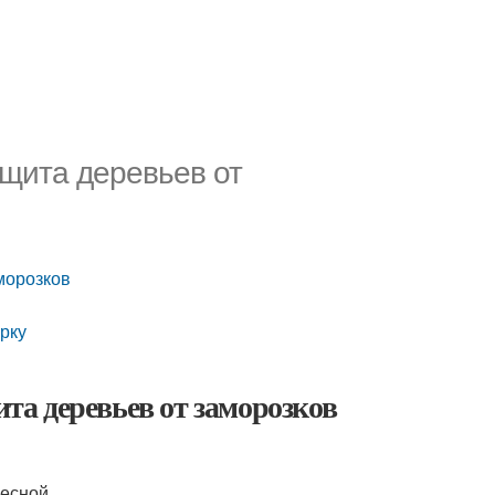
щита деревьев от
морозков
рку
а деревьев от заморозков
есной.