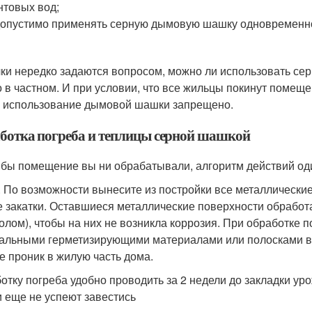
нтовых вод;
опустимо применять серную дымовую шашку одновременно
ки нередко задаются вопросом, можно ли использовать сер
о в частном. И при условии, что все жильцы покинут помещ
 использование дымовой шашки запрещено.
ботка погреба и теплицы серной шашкой
 бы помещение вы ни обрабатывали, алгоритм действий од
. По возможности вынесите из постройки все металлические
е закатки. Оставшиеся металлические поверхности обработ
олом), чтобы на них не возникла коррозия. При обработке 
альными герметизирующими материалами или полосками вла
е проник в жилую часть дома.
отку погреба удобно проводить за 2 недели до закладки уро
и еще не успеют завестись