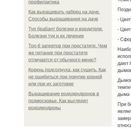
профилактика
Поздн
Как выращивать чабрец на даче.
- Цве
Способы выращивания на даче
- Цве
Туя брабант болезни и вредители.
Болезни туи и их лечение
- Сфо
Топ-6 запретов при простатите. Чем
Наибо
же питание при простатите
испол
отличается от обычного меню?
дают 
дымов
Корень подсолнуха, как сушить. Как
не ошибиться при покупке корней
Дымов
или при их заготовке
темпе
дыма 
Выращивание рододендронов в
подмосковье. Как выглядят
При б
рододендроны
являе
замер
относ