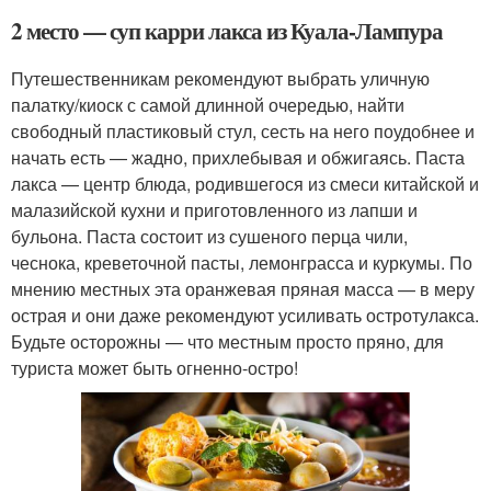
2 место — суп карри лакса из Куала-Лампура
Путешественникам рекомендуют выбрать уличную
палатку/киоск с самой длинной очередью, найти
свободный пластиковый стул, сесть на него поудобнее и
начать есть — жадно, прихлебывая и обжигаясь. Паста
лакса — центр блюда, родившегося из смеси китайской и
малазийской кухни и приготовленного из лапши и
бульона. Паста состоит из сушеного перца чили,
чеснока, креветочной пасты, лемонграсса и куркумы. По
мнению местных эта оранжевая пряная масса — в меру
острая и они даже рекомендуют усиливать остротулакса.
Будьте осторожны — что местным просто пряно, для
туриста может быть огненно-остро!