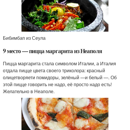
Бибимбап из Сеула
9 место — пицца маргарита из Неаполя
Пицца маргарита стала символом Италии, а Италия
отдала пицце цвета своего триколора: красный
олицетворяети помидоры, зелёный —и белый —. Об
этой пицце говорить не надо, её просто надо есть!
Желательно в Неаполе.