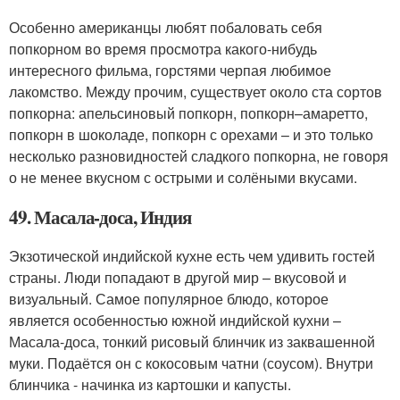
Особенно американцы любят побаловать себя
попкорном во время просмотра какого-нибудь
интересного фильма, горстями черпая любимое
лакомство. Между прочим, существует около ста сортов
попкорна: апельсиновый попкорн, попкорн–амаретто,
попкорн в шоколаде, попкорн с орехами – и это только
несколько разновидностей сладкого попкорна, не говоря
о не менее вкусном с острыми и солёными вкусами.
49. Масала-доса, Индия
Экзотической индийской кухне есть чем удивить гостей
страны. Люди попадают в другой мир – вкусовой и
визуальный. Самое популярное блюдо, которое
является особенностью южной индийской кухни –
Масала-доса, тонкий рисовый блинчик из заквашенной
муки. Подаётся он с кокосовым чатни (соусом). Внутри
блинчика - начинка из картошки и капусты.