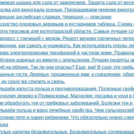
мовая шашка для сада от заморозков. Защита сада от вес
олка для винограда осенью. Проращиваем черенки виногр
решня английская сладкая. Черешня — описание
седство плодовых деревьев и кустарников таблица. Схема 
рта персиков для волгоградской области. Самые лучшие со
мпресс с горчицей с медом. Рецепт медово горчичных леп
монник, как сажать и ухаживать. Как использовать плоды л
ема электропроводки трехфазной в частном доме. Правил
бузное варенье из мякоти с апельсином. Лучшие рецепты 
иб на яблоне. Так ли они опасны? Еще, как! В саду эти гри
анные гости. Деревья, пораженные ими, к сожалению, обре
 их сразу же спилить и сжечь.
льраби капуста польза и противопоказания. Полезные свой
гнолия дерево в Подмосковье. Магнолия: посадка и уход в
м обработать туи от грибковых заболеваний. Болезни туи и
льраби польза и вред лечебные свойства. Чем сельскохозя
ртинки петр и павел рябинники. Что обязательно нужно сде
года
плые напитки безалкогольные. Безалкогольные согревающи