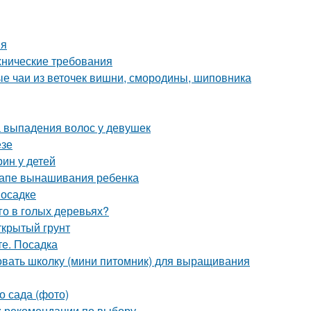
ия
ехнические требования
ые чаи из веточек вишни, смородины, шиповника
 выпадения волос у девушек
езе
ин у детей
тапе вынашивания ребенка
посадке
го в голых деревьях?
ткрытый грунт
те. Посадка
овать школку (мини питомник) для выращивания
о сада (фото)
: рекомендации по выбору