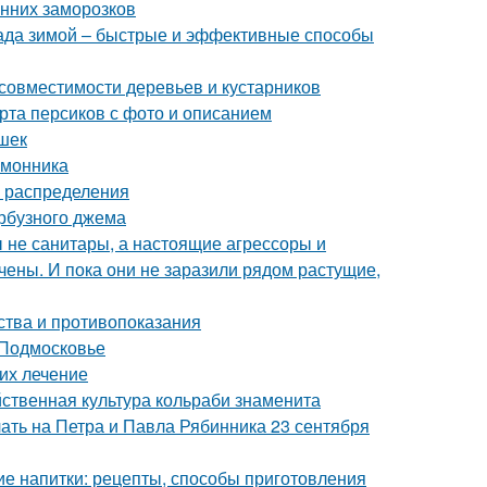
енних заморозков
ада зимой – быстрые и эффективные способы
совместимости деревьев и кустарников
рта персиков с фото и описанием
ешек
имонника
а распределения
арбузного джема
бы не санитары, а настоящие агрессоры и
чены. И пока они не заразили рядом растущие,
ства и противопоказания
 Подмосковье
 их лечение
йственная культура кольраби знаменита
лать на Петра и Павла Рябинника 23 сентября
е напитки: рецепты, способы приготовления