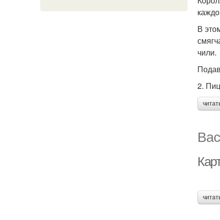
Корол
каждо
В это
смягч
чили.
Подав
2. Пи
читат
Вас
Кар
читат