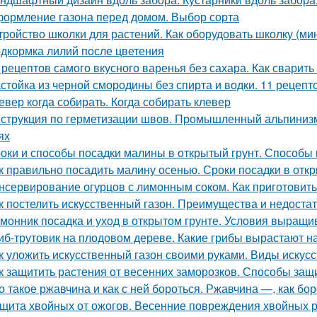
ормление газона перед домом. Выбор сорта
тройство школки для растений. Как оборудовать школку (м
дкормка лилий после цветения
 рецептов самого вкусного варенья без сахара. Как сварить
стойка из черной смородины без спирта и водки. 11 рецепт
евер когда собирать. Когда собирать клевер
струкция по герметизации швов. Промышленный альпинизм
ях
оки и способы посадки малины в открытый грунт. Способы 
к правильно посадить малину осенью. Сроки посадки в отк
нсервирование огурцов с лимонным соком. Как приготовить
к постелить искусственный газон. Преимущества и недоста
монник посадка и уход в открытом грунте. Условия выращи
иб-трутовик на плодовом дереве. Какие грибы вырастают н
к уложить искусственный газон своими руками. Виды искус
к защитить растения от весенних заморозков. Способы защ
о такое ржавчина и как с ней бороться. Ржавчина —, как бо
щита хвойных от ожогов. Весенние повреждения хвойных р