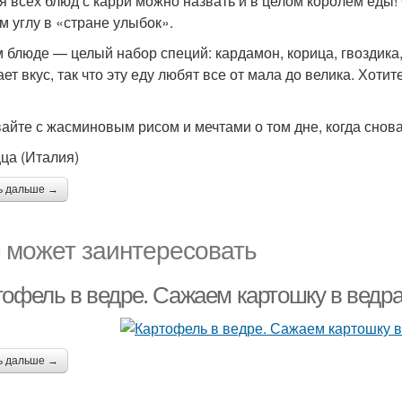
я всех блюд с карри можно назвать и в целом королем еды! 
м углу в «стране улыбок».
м блюде — целый набор специй: кардамон, корица, гвоздика
ает вкус, так что эту еду любят все от мала до велика. Хот
айте с жасминовым рисом и мечтами о том дне, когда снова
цца (Италия)
ь дальше →
 может заинтересовать
тофель в ведре. Сажаем картошку в ведра
ь дальше →