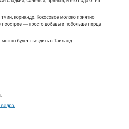
Он сладкий, соленый, пряный, и его подают на
, тмин, кориандр. Кокосовое молоко приятно
ите поострее — просто добавьте побольше перца
 можно будет съездить в Таиланд.
.