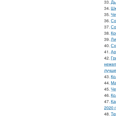
33.
Ды
34.
Шк
35.
Че
36.
Со
37.
Со
38.
Ко
39.
Ли
40.
Сх
41.
Ар
42.
Гр
нежел
лучше
43.
Ко
44.
Ма
45.
Че
46.
Ко
47.
Ка
2020 
48.
Те