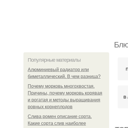
Блю
Популярные материалы
Алюминиевый радиатор или
биметаллический. В чем разница?
Почему морковь многохвостая.
Причины, почему морковь корявая
В 
и рогатая и методы выращивания
ровных корнеплодов
Слива ромен описание сорта.
Какие сорта слив наиболее