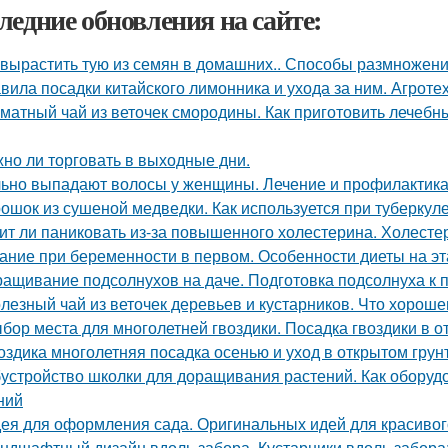
ледние обновления на сайте:
 вырастить тую из семян в домашних.. Способы размножен
вила посадки китайского лимонника и ухода за ним. Агрот
матный чай из веточек смородины. Как приготовить лечебн
но ли торговать в выходные дни.
ьно выпадают волосы у женщины. Лечение и профилактика
ошок из сушеной медведки. Как используется при туберкул
ит ли паниковать из-за повышенного холестерина. Холестер
ание при беременности в первом. Особенности диеты на э
ащивание подсолнухов на даче. Подготовка подсолнуха к 
лезный чай из веточек деревьев и кустарников. Что хороше
бор места для многолетней гвоздики. Посадка гвоздики в о
оздика многолетняя посадка осенью и уход в открытом грун
устройство школки для доращивания растений. Как оборуд
ний
ея для оформления сада. Оригинальных идей для красивог
ндшафтный дизайн вдоль забора. Кустарники вдоль забора