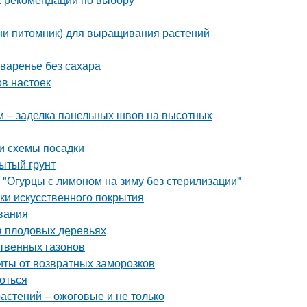
ини питомник) для выращивания растений
 варенье без сахара
ов настоек
 – заделка панельных швов на высотных
и схемы посадки
рытый грунт
 "Огурцы с лимоном на зиму без стерилизации"
тки искусственного покрытия
вания
а плодовых деревьях
ственных газонов
иты от возвратных заморозков
роться
астений – ожоговые и не только