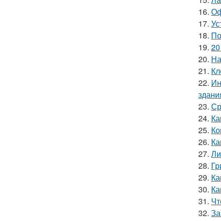
16.
Оф
17.
Ус
18.
По
19.
20
20.
На
21.
Кл
22.
Ин
здани
23.
Ср
24.
Ка
25.
Ко
26.
Ка
27.
Ли
28.
Гр
29.
Ка
30.
Ка
31.
Чт
32.
За