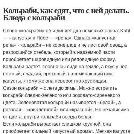
Кольраби, как едят, что с ней делать.
Блюда с кольраби
Слово «кольраби» объединяет два немецких слова: Kohl
— «капуста» и Rübe — «репа». Однако «капустная
репа» - кольраби – не корнеплод и не листовой овощ, а
разросшийся стебель, который в надземной части
приобретает шаровидную или реповидную форму.
Кольраби растёт, словно бы сидя на земле, а вкус у неё
нежный, сладкий, ореховый, напоминающий вкус
капусты, к тому же она невероятно хрустящая.
Сезон кольраби – с лета до зимы. Можно встретить
кольраби бледно-зелёного или розовато-сиреневого
цвета. Зеленоватая кольраби называется «белой», а
розовая – «фиолетовой» или «красной». Но независимо
от цвета, внутри кольраби всегда белая.
Если кольраби вырастает слишком крупной, она
приобретает сильный капустный аромат. Мелкая капуста