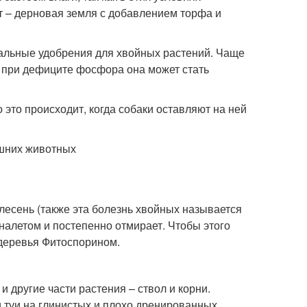
т – дерновая земля с добавлением торфа и
иальные удобрения для хвойных растений. Чаще
 а при дефиците фосфора она может стать
это происходит, когда собаки оставляют на ней
ашних животных
лесень (также эта болезнь хвойных называется
налетом и постепенно отмирает. Чтобы этого
 деревья Фитоспорином.
и другие части растения – ствол и корни.
туи на глинистых и плохо дренированных