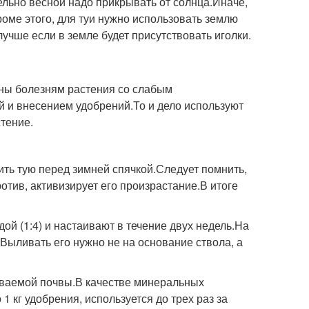
ельно весной надо прикрывать от солнца.Иначе,
роме этого, для туи нужно использовать землю
лучше если в земле будет присутствовать иголки.
ны болезням растения со слабым
 и внесением удобрений.То и дело используют
стение.
ить тую перед зимней спячкой.Следует помнить,
отив, активизирует его произрастание.В итоге
ой (1:4) и настаивают в течение двух недель.На
.Выливать его нужно не на основание ствола, а
ываемой почвы.В качестве минеральных
 кг удобрения, используется до трех раз за