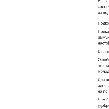
Все х
солне
из-по
Подко
Подко
иммун
насто
Вылив
Ошибк
что п
молод
Для п
одно 
на по
Чем б
удобр