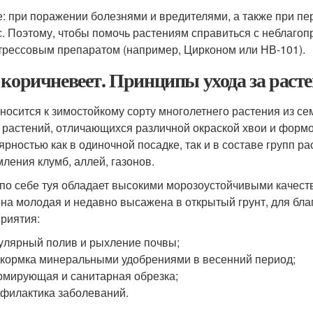
е: при поражении болезнями и вредителями, а также при пер
с. Поэтому, чтобы помочь растениям справиться с неблаг
трессовым препаратом (например, Цирконом или НВ-101).
 коричневеет. Принципы ухода за раст
тносится к зимостойкому сорту многолетнего растения из с
 растений, отличающихся различной окраской хвои и формо
ярностью как в одиночной посадке, так и в составе групп ра
ления клумб, аллей, газонов.
по себе туя обладает высокими морозоустойчивыми качеств
она молодая и недавно высажена в открытый грунт, для бл
риятия:
улярный полив и рыхление почвы;
кормка минеральными удобрениями в весенний период;
мирующая и санитарная обрезка;
филактика заболеваний.