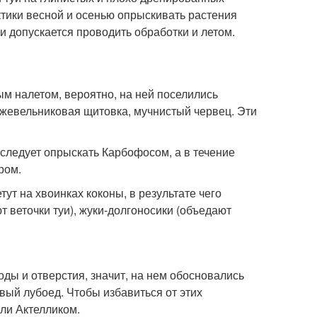
ктики весной и осенью опрыскивать растения
 допускается проводить обработки и летом.
м налетом, вероятно, на ней поселились
жжевельниковая щитовка, мучнистый червец. Эти
следует опрыскать Карбофосом, а в течение
ром.
ут на хвоинках коконы, в результате чего
 веточки туи), жуки-долгоносики (объедают
ды и отверстия, значит, на нем обосновались
вый лубоед. Чтобы избавиться от этих
ли Актелликом.