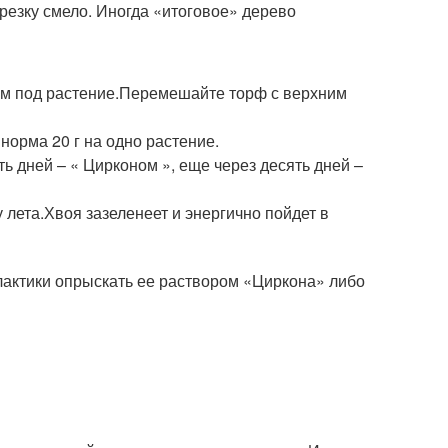
брезку смело. Иногда «итоговое» дерево
.
оем под растение.Перемешайте торф с верхним
норма 20 г на одно растение.
ь дней – « Цирконом », еще через десять дней –
 лета.Хвоя зазеленеет и энергично пойдет в
лактики опрыскать ее раствором «Циркона» либо