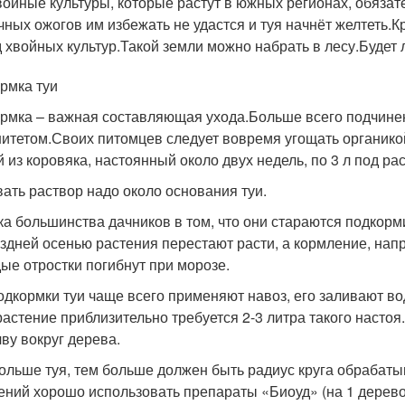
войные культуры, которые растут в южных регионах, обязат
чных ожогов им избежать не удастся и туя начнёт желтеть.К
д хвойных культур.Такой земли можно набрать в лесу.Будет 
рмка туи
рмка – важная составляющая ухода.Больше всего подчине
итетом.Своих питомцев следует вовремя угощать органикой
й из коровяка, настоянный около двух недель, по 3 л под ра
ать раствор надо около основания туи.
а большинства дачников в том, что они стараются подкорм
оздней осенью растения перестают расти, а кормление, напр
ые отростки погибнут при морозе.
одкормки туи чаще всего применяют навоз, его заливают вод
растение приблизительно требуется 2-3 литра такого настоя
чву вокруг дерева.
ольше туя, тем больше должен быть радиус круга обрабат
ений хорошо использовать препараты «Биоуд» (на 1 дерево 1