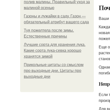
полив малины. Правильный уход за
Поч
малиной осенью
Газоны и лужайки в саду. Газон —
Ваши 
обязательный атрибут вашего сада
Кажда
Туя пожелтела после зимы.
новая
Естественные причины
пожел
Лучшие сорта для хранения лука.
Еще о
Какие сорта лука-севка хорошо
расте
хранятся зимой
стано
Прикольные цитаты со смыслом
Однак
про выходные дни. Цитаты про
погиб
выходные дни
Непр
Если 
произ
Для в