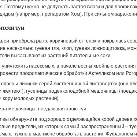
х. Поэтому нужно не допускать застоя влаги и для профила
цидом (например, препаратом Хом). При сильном заражении
ители туи
хвоя приобрела рыже-коричневый оттенок и покрылась серы
ие насекомые: туевая тля, клоп, туевая ложнощитовка, мо
тели высасывают из растений питательные соки.
 уничтожить насекомых, в начале весны хвойные растения 
провести профилактические обработки Актелликом или Рого
 опасны личинки серой лиственничной листовертки (они плет
и желтеют), гусеницы поденкоподобной мешочницы (поедают
и кору молодых растений).
ица мешочницы, поедающая хвою туи
и вы обнаружите под хорошо отделяющейся корой дерева хо
овые вредители, из которых самый распространенный – туе
омых, нужно в мае-июне обработать растения Фуфаноном и