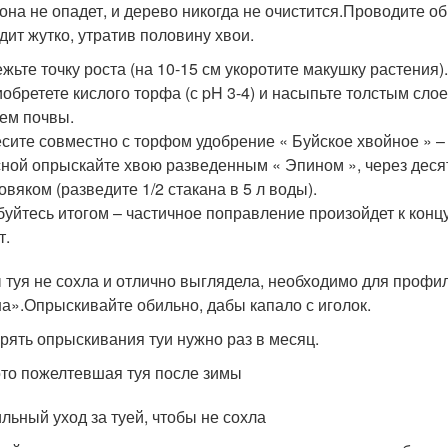
она не опадет, и дерево никогда не очистится.Проводите о
дит жутко, утратив половину хвои.
жьте точку роста (на 10-15 см укоротите макушку растения)
обретете кислого торфа (с pH 3-4) и насыпьте толстым сл
ем почвы.
сите совместно с торфом удобрение « Буйское хвойное » – 
ной опрыскайте хвою разведенным « Эпином », через десят
овяком (разведите 1/2 стакана в 5 л воды).
уйтесь итогом – частичное поправление произойдет к концу
т.
 туя не сохла и отлично выглядела, необходимо для профи
а».Опрыскивайте обильно, дабы капало с иголок.
рять опрыскивания туи нужно раз в месяц.
то пожелтевшая туя после зимы
льный уход за туей, чтобы не сохла