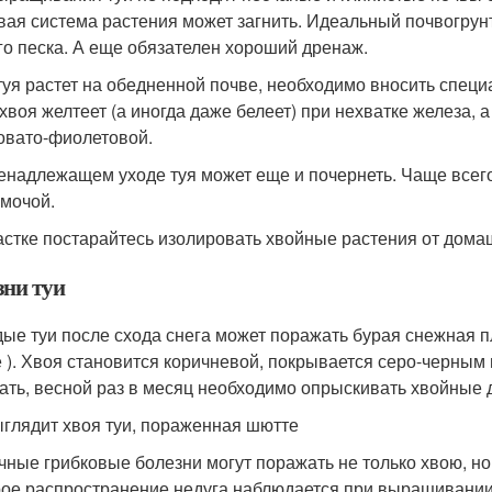
вая система растения может загнить. Идеальный почвогрун
го песка. А еще обязателен хороший дренаж.
туя растет на обедненной почве, необходимо вносить спец
 хвоя желтеет (а иногда даже белеет) при нехватке железа,
овато-фиолетовой.
енадлежащем уходе туя может еще и почернеть. Чаще всего 
 мочой.
астке постарайтесь изолировать хвойные растения от дом
зни туи
ые туи после схода снега может поражать бурая снежная п
 ). Хвоя становится коричневой, покрывается серо-черным 
ать, весной раз в месяц необходимо опрыскивать хвойные
ыглядит хвоя туи, пораженная шютте
чные грибковые болезни могут поражать не только хвою, но 
ое распространение недуга наблюдается при выращивании 