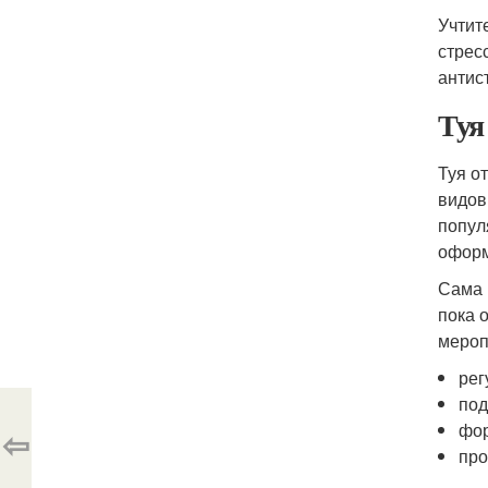
Учтит
стрес
антис
Туя
Туя о
видов
попул
оформ
Сама 
пока 
мероп
рег
под
фор
⇦
про