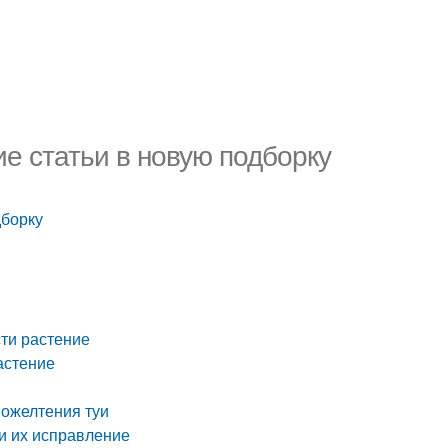
ие статьи в новую подборку
дборку
сти растение
растение
пожелтения туи
 и их исправление