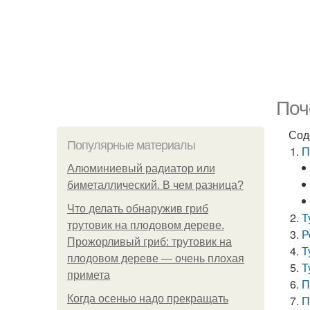
Поч
Сод
Популярные материалы
П
Алюминиевый радиатор или
биметаллический. В чем разница?
Что делать обнаружив гриб
Т
трутовик на плодовом дереве.
Р
Прожорливый гриб: трутовик на
Т
плодовом дереве — очень плохая
Т
примета
П
Когда осенью надо прекращать
П