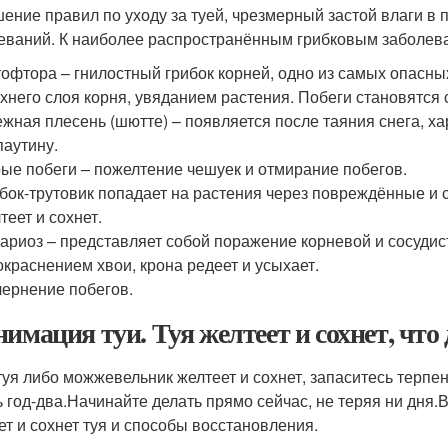
ение правил по уходу за туей, чрезмерный застой влаги в 
еваний. К наиболее распространённым грибковым заболев
офтора – гнилостный грибок корней, одно из самых опасн
хнего слоя корня, увяданием растения. Побеги становятся
жная плесень (шютте) – появляется после таяния снега, х
паутину.
ые побеги – пожелтение чешуек и отмирание побегов.
бок-трутовик попадает на растения через повреждённые и су
теет и сохнет.
ариоз – представляет собой поражение корневой и сосудис
окраснением хвои, крона редеет и усыхает.
ернение побегов.
нимация туи. Туя желтеет и сохнет, что
туя либо можжевельник желтеет и сохнет, запаситесь терпе
ь год-два.Начинайте делать прямо сейчас, не теряя ни дня
ет и сохнет туя и способы восстановления.