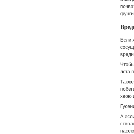
почва
фунги
Вред
Если 
сосущ
вреди
Чтобы
лета 
Также
побег
хвою 
Гусен
А есл
ствол
насек