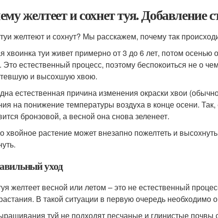
ему желтеет и сохнет туя. Добавление с
туи желтеют и сохнут? Мы расскажем, почему так происходи
я хвоинка туи живет примерно от 3 до 6 лет, потом осенью о
. Это естественный процесс, поэтому беспокоиться не о чем
тевшую и высохшую хвою.
дна естественная причина изменения окраски хвои (обычно
ния на понижение температуры воздуха в конце осени. Так,
вится бронзовой, а весной она снова зеленеет.
о хвойное растение может внезапно пожелтеть и высохнуть 
нуть.
авильный уход
туя желтеет весной или летом – это не естественный процес
растания. В такой ситуации в первую очередь необходимо о
ыращивания туй не подходят песчаные и глинистые почвы с з