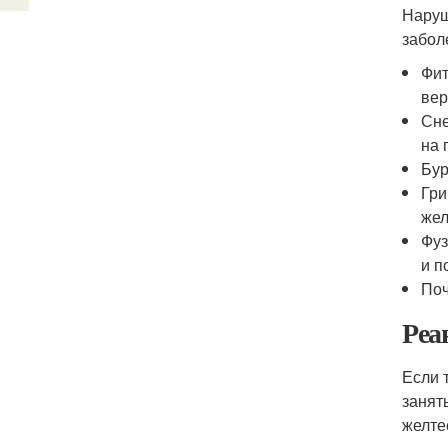
Наруш
забол
Фит
вер
Сне
на 
Бур
Гри
жел
Фуз
и п
Поч
Реа
Если 
занят
желте