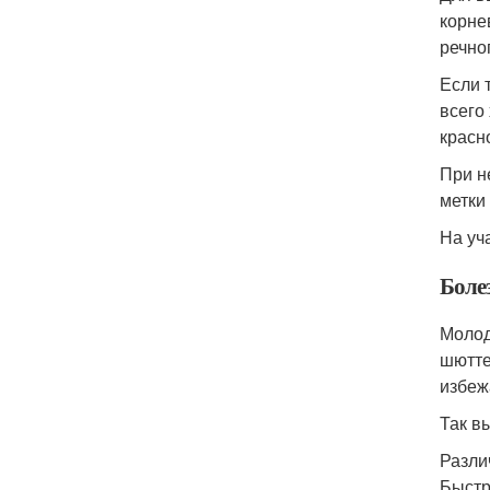
корне
речно
Если 
всего
красн
При н
метки
На уч
Боле
Молод
шютте
избеж
Так в
Разли
Быстр