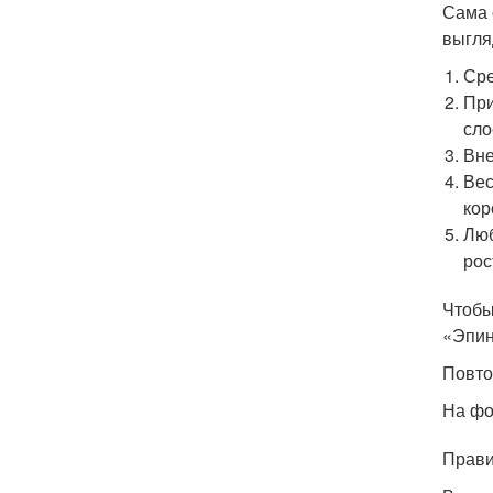
Сама 
выгля
Сре
При
сло
Вне
Вес
кор
Люб
рос
Чтобы
«Эпин
Повто
На фо
Прави