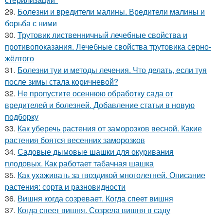
29.
Болезни и вредители малины. Вредители малины и
борьба с ними
30.
Трутовик лиственничный лечебные свойства и
противопоказания. Лечебные свойства трутовика серно-
жёлтого
31.
Болезни туи и методы лечения. Что делать, если туя
после зимы стала коричневой?
32.
Не пропустите осеннюю обработку сада от
вредителей и болезней. Добавление статьи в новую
подборку
33.
Как уберечь растения от заморозков весной. Какие
растения боятся весенних заморозков
34.
Садовые дымовые шашки для окуривания
плодовых. Как работает табачная шашка
35.
Как ухаживать за гвоздикой многолетней. Описание
растения: сорта и разновидности
36.
Вишня когда созревает. Когда спеет вишня
37.
Когда спеет вишня. Созрела вишня в саду