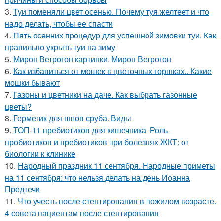
3.
Туи поменяли цвет осенью. Почему туя желтеет и что
надо делать, чтобы ее спасти
4.
Пять осенних процедур для успешной зимовки туи. Как
правильно укрыть туи на зиму
5.
Мирон Ветрогон картинки. Мирон Ветрогон
6.
Как избавиться от мошек в цветочных горшках.. Какие
мошки бывают
7.
Газоны и цветники на даче. Как выбрать газонные
цветы?
8.
Герметик для швов сруба. Виды
9.
ТОП-11 пребиотиков для кишечника. Роль
пробиотиков и пребиотиков при болезнях ЖКТ: от
биологии к клинике
10.
Народный праздник 11 сентября. Народные приметы
на 11 сентября: что нельзя делать на день Иоанна
Предтечи
11.
Что учесть после стентирования в пожилом возрасте.
4 совета пациентам после стентирования