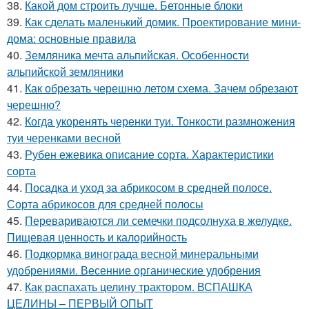
38.
Какой дом строить лучше. Бетонные блоки
39.
Как сделать маленький домик. Проектирование мини-
дома: основные правила
40.
Земляника мечта альпийская. Особенности
альпийской земляники
41.
Как обрезать черешню летом схема. Зачем обрезают
черешню?
42.
Когда укоренять черенки туи. Тонкости размножения
туи черенками весной
43.
Рубен ежевика описание сорта. Характеристики
сорта
44.
Посадка и уход за абрикосом в средней полосе.
Сорта абрикосов для средней полосы
45.
Перевариваются ли семечки подсолнуха в желудке.
Пищевая ценность и калорийность
46.
Подкормка винограда весной минеральными
удобрениями. Весенние органические удобрения
47.
Как распахать целину трактором. ВСПАШКА
ЦЕЛИНЫ – ПЕРВЫЙ ОПЫТ