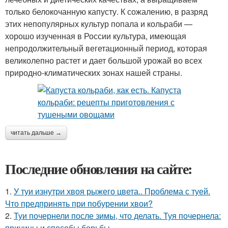
только белокочанную капусту. К сожалению, в разряд
этих непопулярных культур попала и кольраби —
хорошо изученная в России культура, имеющая
непродолжительный вегетационный период, которая
великолепно растет и дает большой урожай во всех
природно-климатических зонах нашей страны.
читать дальше →
Последние обновления на сайте:
1.
У туи изнутри хвоя рыжего цвета.. Проблема с туей.
Что предпринять при побурении хвои?
2.
Туи почернели после зимы, что делать. Туя почернела:
причины и способы борьбы