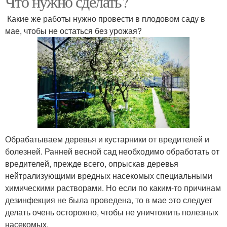
Что нужно сделать?
Какие же работы нужно провести в плодовом саду в
мае, чтобы не остаться без урожая?
Кудрявая капуста
Брюссельская капуста
Краснокочанная капуста
Цветная капуста
Обрабатываем деревья и кустарники от вредителей и
болезней. Ранней весной сад необходимо обработать от
Спаржевая капуста
Листовая капуста
вредителей, прежде всего, опрыскав деревья
нейтрализующими вредных насекомых специальными
химическими растворами. Но если по каким-то причинам
дезинфекция не была проведена, то в мае это следует
делать очень осторожно, чтобы не уничтожить полезных
насекомых.