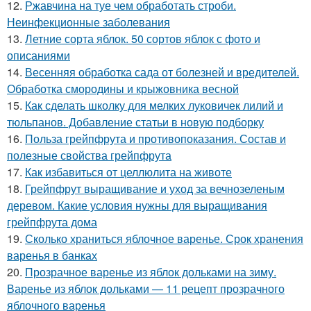
12.
Ржавчина на туе чем обработать строби.
Неинфекционные заболевания
13.
Летние сорта яблок. 50 сортов яблок с фото и
описаниями
14.
Весенняя обработка сада от болезней и вредителей.
Обработка смородины и крыжовника весной
15.
Как сделать школку для мелких луковичек лилий и
тюльпанов. Добавление статьи в новую подборку
16.
Польза грейпфрута и противопоказания. Состав и
полезные свойства грейпфрута
17.
Как избавиться от целлюлита на животе
18.
Грейпфрут выращивание и уход за вечнозеленым
деревом. Какие условия нужны для выращивания
грейпфрута дома
19.
Сколько храниться яблочное варенье. Срок хранения
варенья в банках
20.
Прозрачное варенье из яблок дольками на зиму.
Варенье из яблок дольками — 11 рецепт прозрачного
яблочного варенья