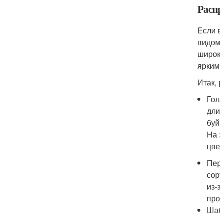
Расп
Если 
видом
широк
ярким
Итак,
Гол
дли
буй
На 
цве
Пер
сор
из-
про
Шаб