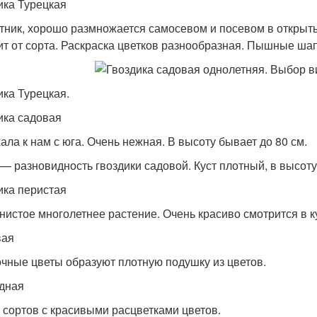
ика Турецкая
тник, хорошо размножается самосевом и посевом в открытый
ит от сорта. Раскраска цветков разнообразная. Пышные шап
ика Турецкая.
ика садовая
ала к нам с юга. Очень нежная. В высоту бывает до 80 см.
— разновидность гвоздики садовой. Куст плотный, в высоту 
ика перистая
нистое многолетнее растение. Очень красиво смотрится в к
вая
чные цветы образуют плотную подушку из цветов.
дная
 сортов с красивыми расцветками цветов.