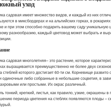
ложный уход
ика садовая имеет множество видов, и каждый из них отли
ьзуются в миксбордерах и на альпийских горках, в рокариях
ке и при этом способно подарить вашему саду уникальную 
вому разнообразию, каждый цветовод может выбрать и выр
зиции.
ание
ика садовая многолетняя– это растение, которое характер
нах выращивается преимущественно не более двух сезонов.
а стеблей которого достигает 60-ти см. Корневище развито с
и одиночные либо собранные в небольшие соцветия, в зав
ахровыми или простыми. Их окрас различный.
ль тонкий, крепкий, листья, как правило, узкие, окрашены в
шению периода цветения на стеблях появляются плоды – с
бурый.