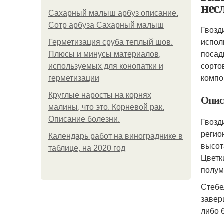
нес
Сахарный малыш арбуз описание.
Сотр арбуза Сахарный малыш
Гвозд
испол
Герметизация сруба теплый шов.
посад
Плюсы и минусы материалов,
сорто
используемых для конопатки и
компо
герметизации
Круглые наросты на корнях
Опис
малины, что это. Корневой рак.
Описание болезни.
Гвозд
регио
Календарь работ на винограднике в
высот
таблице, на 2020 год
Цветк
полум
Стебе
завер
либо 