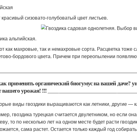
йская
 красивый сизовато-голубоватый цвет листьев.
ика альпийская.
т как махровые, так и немахровые сорта. Расцветка тоже с
тово-бордового цвета. Причем при переопылении появляют
_____________________________________________
 как применять органический биогумус на вашей даче? 
т вашего урожая! !!! _______________________________
орые виды гвоздики выращиваются как летники, другие — ка
мер, гвоздика турецкая считается двулетником, но если она
еву, то по несколько лет на одном месте будет расти гвозди
ожается, сама растет. Остается только каждый год собирать