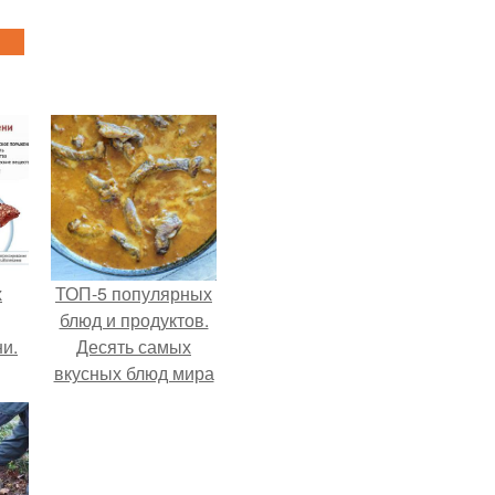
х
ТОП-5 популярных
блюд и продуктов.
и.
Десять самых
вкусных блюд мира
по мнению
ни
Expressen (Швеция)