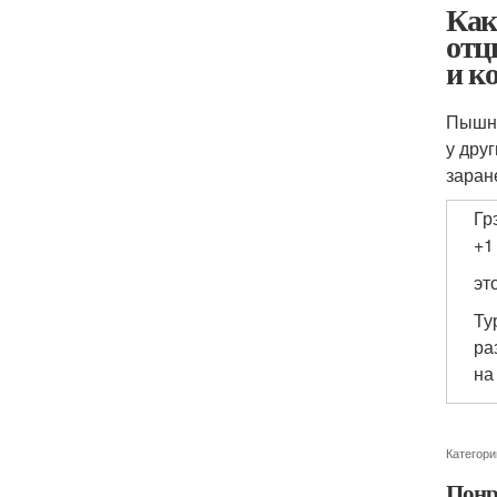
Как
отц
и к
Пышно
у дру
заран
Гр
+
эт
Ту
ра
на
Категори
Понр