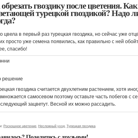
 обрезать гвоздику после цветения. Ка
ветающей турецкой гвоздикой? Надо ли 
огда?
 цвела в первый раз турецкая гвоздика, но сейчас уже отц
гих просто уже семена появились, как правильно с ней обо
ее, спасибо!
энни
1
о решение
рецкая гвоздика считается двухлетним растением, хотя иног
змножается самосевом поэтому оставьте часть побегов с сем
 следующий зацветут. Весной их можно рассадить.
и:
Роскошное цветение
,
Несложный уход
,
Турецкая гвоздика
авилось? Поделитесь с друзьями!