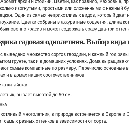
. Аромат яркий и стойкий. Цветки, как правило, махровые, 
колько изогнутыми, простыми или сложенными с нежный бу
ецкая. Один из самых неприхотливых видов, который дает 
гоухание. Цветки собраны в аккуратные соцветия, длина кот
быкновенно красив и может содержать сразу два-три оттенк
здика садовая однолетняя. Выбор вида 
с выведено множество сортов гвоздики, и каждый год ряды
рытом грунте, так и в домашних условиях. Дома выращиваютс
ают самые компактные по размеру. Перечислю основные ви
ках и в домах наших соотечественников.
ика китайская
летник, бывает высотой до 50 см.
нка
хотливый многолетник, в природе встречается в Европе и Си
т самых разных оттенков в зависимости от сорта.