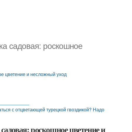
ика садовая: роскошное
ное цветение и несложный уход
____________
аться с отцветающей турецкой гвоздикой? Надо
 садовая: роскошное цветение и