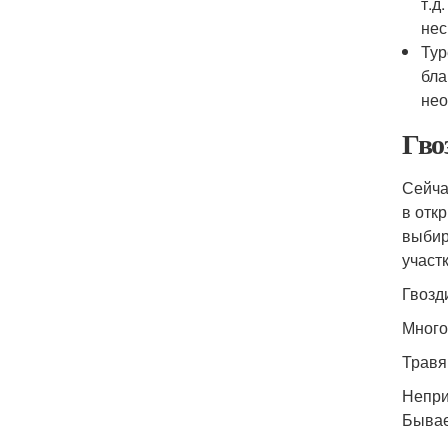
т.д
нес
Тур
бла
нео
Гво
Сейча
в отк
выбир
участ
Гвозд
Много
Травя
Непри
Бывае