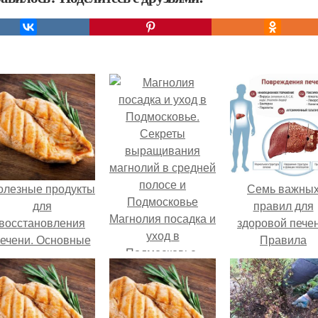
олезные продукты
Семь важны
для
правил для
Магнолия посадка и
восстановления
здоровой печен
уход в
ечени. Основные
Правила
Подмосковье.
ринципы питания
сохранения
Секреты
при патологиях
здоровья пече
выращивания
печени
магнолий в средней