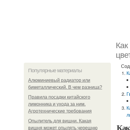
Как
цве
Сод
Популярные материалы
К
Алюминиевый радиатор или
биметаллический. В чем разница?
Г
Правила посадки китайского
лимонника и ухода за ним.
К
Агротехнические требования
л
Опылитель для вишни. Какая
Как
вишня может опылять черешню