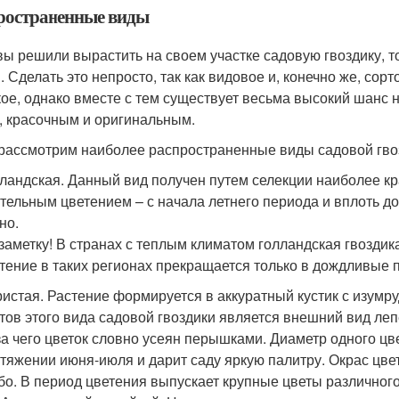
ространенные виды
вы решили вырастить на своем участке садовую гвоздику, т
. Сделать это непросто, так как видовое и, конечно же, сор
ое, однако вместе с тем существует весьма высокий шанс н
, красочным и оригинальным.
 рассмотрим наиболее распространенные виды садовой гвоз
ландская. Данный вид получен путем селекции наиболее к
тельным цветением – с начала летнего периода и вплоть до
но.
заметку! В странах с теплым климатом голландская гвоздика
тение в таких регионах прекращается только в дождливые 
истая. Растение формируется в аккуратный кустик с изумр
тов этого вида садовой гвоздики является внешний вид ле
за чего цветок словно усеян перышками. Диаметр одного цве
тяжении июня-июля и дарит саду яркую палитру. Окрас цвет
о. В период цветения выпускает крупные цветы различного о