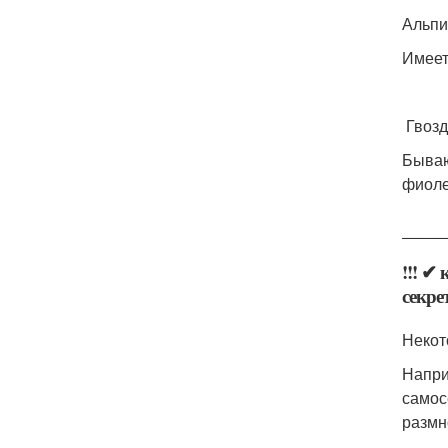
Альпи
Имеет
Гвозд
Бываю
фиоле
____
!!! ✔
секре
Некот
Напри
самос
размн