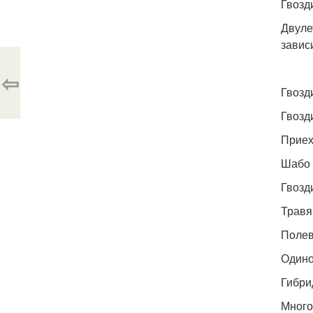
Гвозд
Двуле
завис
⇦
Гвозд
Гвозд
Приех
Шабо 
Гвозд
Травя
Поле
Одино
Гибри
Много