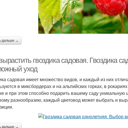
ь дальше →
вырастить гвоздика садовая. Гвоздика са
ложный уход
ика садовая имеет множество видов, и каждый из них отли
ьзуются в миксбордерах и на альпийских горках, в рокариях
ке и при этом способно подарить вашему саду уникальную 
вому разнообразию, каждый цветовод может выбрать и выр
зиции.
ь дальше →