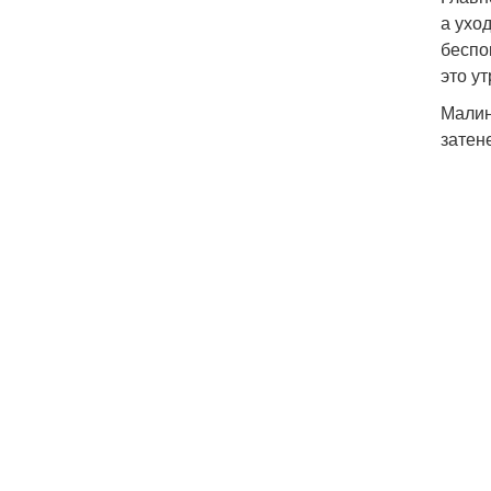
а ухо
беспо
это у
Малин
затен