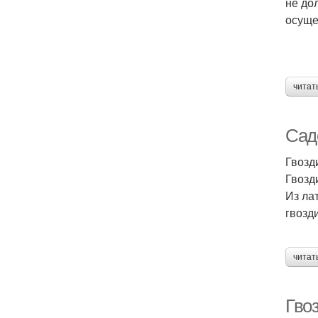
не до
осуще
читат
Сад
Гвозд
Гвозд
Из ла
гвозд
читат
Гво