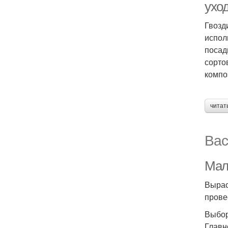
ухо
Гвозд
испол
посад
сорто
компо
читат
Вас
Мал
Вырас
прове
Выбор
Главн