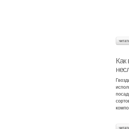
читат
Как 
нес
Гвозд
испол
посад
сорто
компо
читат