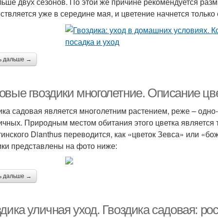
льше двух сезонов. По этой же причине рекомендуется раз
ствляется уже в середине мая, и цветение начнется только 
ь дальше →
овые гвоздики многолетние. Описание цве
ика садовая является многолетним растением, реже – одно
ичных. Природным местом обитания этого цветка является
тинского Dianthus переводится, как «цветок Зевса» или «б
ики представлены на фото ниже:
ь дальше →
здика уличная уход. Гвоздика садовая: р