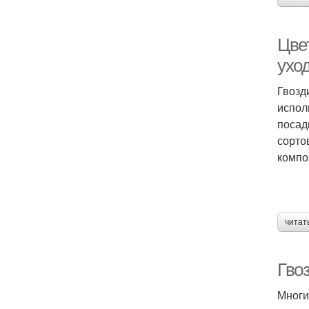
Цве
ухо
Гвозд
испол
посад
сорто
компо
читат
Гвоз
Многи