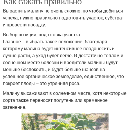
Как сажать правильно
Вырастить малину не очень сложно, но чтобы добиться
успеха, нужно правильно подготовить участок, субстрат
Уход за китайским
и провести посадку.
Подходящий грунт
лимонником
Выбор позиции, подготовка участка
Главное – выбрать такое положение, благодаря
которому малина будет интенсивнее плодоносить и
Гвоздики в открытый
лучше расти, а уход будет легче. В достаточно теплом и
Уход в саду
грунт
солнечном месте болезни и вредители малины будут
меньше беспокоить, и будет больше шансов на
успешное органическое земледелие, единственное, что
покроет плоды – это утренняя роса.
Посев в открытый
Уход за сеянцами
грунт
Малину высаживают в солнечном месте, хотя некоторые
сорта также переносят полутень или временное
затенение.
Выращивания в
Требования к грунту
открытом грунте