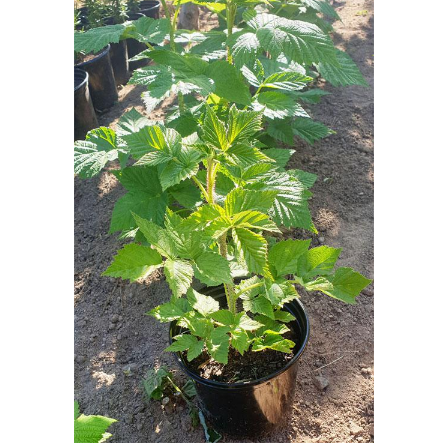
Уход в подмосковье
Грунт в подмосковье
Уход за смородиной
Уход в средней полосе
Рекомендации по уходу
Грунт для новичков
В открытый грунт
Правильный уход