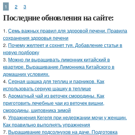
1
2
3
Последние обновления на сайте:
1.
Семь важных правил для здоровой печени. Правила
сохранения здоровья печени
2.
Почему желтеет и сохнет туя. Добавление статьи в
новую подборку
3.
Можно ли выращивать лимонник китайский в
квартире. Выращивание Лимонника Китайского в
домашних условиях.
4.
Серная шашка для теплиц и парников. Как
использовать серную шашку в теплице
5.
Ароматный чай из веточек смородины. Как
приготовить лечебные чаи из веточек вишни,
смородины, шиповника зимой
6.
Упражнения Кегеля при недержании мочи у женщин.
Как правильно выполнять упражнения
7.
Выращивание подсолнухов на даче. Подготовка