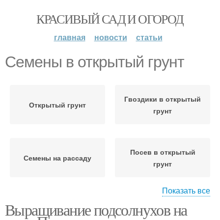
КРАСИВЫЙ САД И ОГОРОД
главная
новости
статьи
Семены в открытый грунт
Гвоздики в открытый
Открытый грунт
грунт
Посев в открытый
Семены на рассаду
грунт
Показать все
Выращивание подсолнухов на
Посадка в открытый
Семены в домашних
грунт
условиях