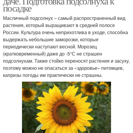
даче. Подготовка подсолнуха к
посадке
Масличный подсолнух – самый распространенный вид
растения, который выращивают в средней полосе
Чабрец в грунт
Уход в открытом грунте
России. Культура очень неприхотлива в уходе, способна
выдержать небольшие заморозки, которые
периодически наступают весной. Морозец
(кратковременный) даже до -5°С не страшен
Холода в открытом
Семены в горшок
подсолнухам. Также стойко переносят растения и засуху,
грунте
поэтому можно не опасаться за «здоровье» питомцев,
капризы погоды им практически не страшны.
Тимьян в открытый
Рассады в грунт
грунт