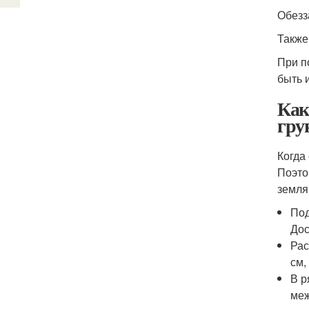
Обезз
Также
При п
быть 
Как
гру
Когда
Поэто
земля,
Под
Дос
Рас
см,
В р
меж