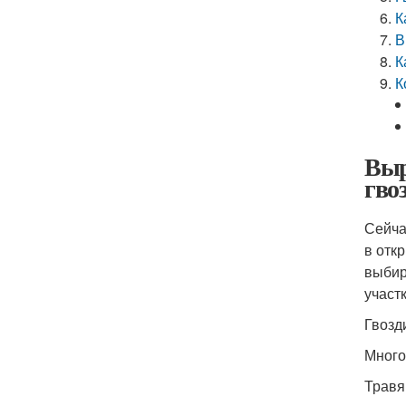
К
В
К
К
Выр
гво
Сейча
в отк
выбир
участ
Гвозд
Много
Травя