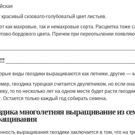
йская
 красивый сизовато-голубоватый цвет листьев.
т как махровые, так и немахровые сорта. Расцветка тоже с
тово-бордового цвета. Причем при переопылении появляют
_____________________________________________
✔ !!! __________________________________________
орые виды гвоздики выращиваются как летники, другие — ка
мер, гвоздика турецкая считается двулетником, но если она
еву, то по несколько лет на одном месте будет расти гвозди
т. Остается только каждый год собирать семена.
здика многолетняя выращивание из се
ащивания
нность выращивания гвоздики заключается в том, что на тр