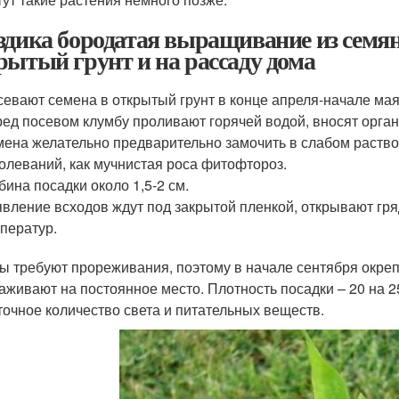
здика бородатая выращивание из семян
рытый грунт и на рассаду дома
евают семена в открытый грунт в конце апреля-начале мая
ед посевом клумбу проливают горячей водой, вносят орган
ена желательно предварительно замочить в слабом раство
олеваний, как мучнистая роса фитофтороз.
бина посадки около 1,5-2 см.
вление всходов ждут под закрытой пленкой, открывают гр
ператур.
ы требуют прореживания, поэтому в начале сентября окреп
аживают на постоянное место. Плотность посадки – 20 на 2
точное количество света и питательных веществ.