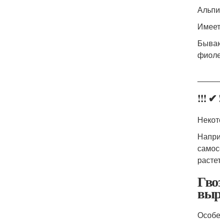
Альпи
Имеет
Бываю
фиоле
____
!!! 
Некот
Напри
самос
расте
Гво
выр
Особе