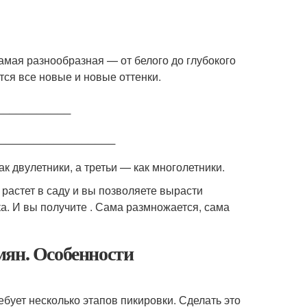
амая разнообразная — от белого до глубокого
ся все новые и новые оттенки.
___________
__________________
к двулетники, а третьи — как многолетники.
 растет в саду и вы позволяете вырасти
ка. И вы получите . Сама размножается, сама
мян. Особенности
ебует несколько этапов пикировки. Сделать это