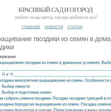
КРАСИВЫЙ САД И ОГОРОД
любите ли вы цветы, так как любим их мы?
главная
новости
статьи
ащивание гвоздики из семян в дома
здики
ержание
ыращивание гвоздики из семян в домашних условиях. Выбо
________________________________________________
!!! ✔ !!! __________________________________________
воздика многолетняя выращивание из семян. Особенност
Выбор емкости
Выбор и подготовка семян
ак собрать семена гвоздики. Посадка гвоздики турецкой в 
воздика бородатая выращивание из семян. Посадка семенам
воздика бородатая в горшке. Происхождение и виды гвозди