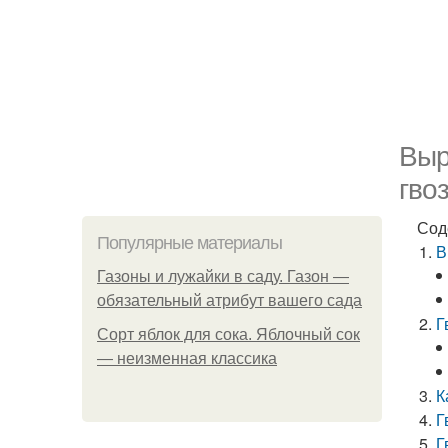
Выр
гво
Сод
Популярные материалы
В
Газоны и лужайки в саду. Газон —
обязательный атрибут вашего сада
Г
Сорт яблок для сока. Яблочный сок
— неизменная классика
К
Г
Г