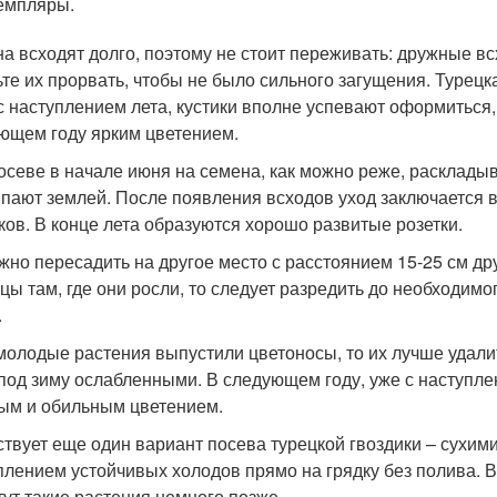
емпляры.
а всходят долго, поэтому не стоит переживать: дружные вс
ьте их прорвать, чтобы не было сильного загущения. Турец
с наступлением лета, кустики вполне успевают оформиться
ющем году ярким цветением.
осеве в начале июня на семена, как можно реже, раскладыв
пают землей. После появления всходов уход заключается 
ков. В конце лета образуются хорошо развитые розетки.
жно пересадить на другое место с расстоянием 15-25 см дру
цы там, где они росли, то следует разредить до необходим
.
молодые растения выпустили цветоносы, то их лучше удалит
под зиму ослабленными. В следующем году, уже с наступлен
м и обильным цветением.
твует еще один вариант посева турецкой гвоздики – сухим
плением устойчивых холодов прямо на грядку без полива. 
тут такие растения немного позже.