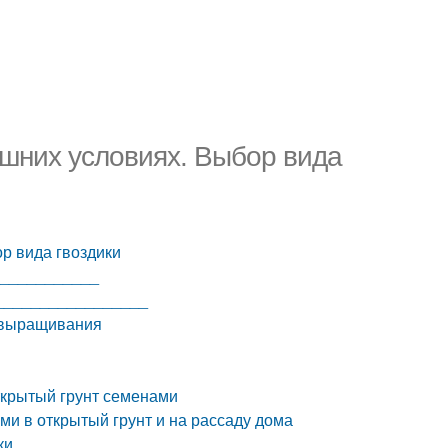
шних условиях. Выбор вида
р вида гвоздики
____________
__________________
и выращивания
открытый грунт семенами
и в открытый грунт и на рассаду дома
ки