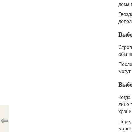
дома 
Гвозд
допол
Выбо
Строг
обычн
После
могут
Выбо
Когда
либо 
храни
⇦
Перед
марга