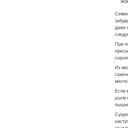
экз
Семен
забуд
даже 
следу
При п
присы
сорня
Их мо
сажен
место
Если 
ушли 
пышны
Сущес
насту
зацве