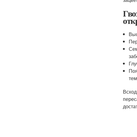
Гво
отк
Выс
Пер
Сем
заб
Глу
Поя
тем
Всход
перес
доста