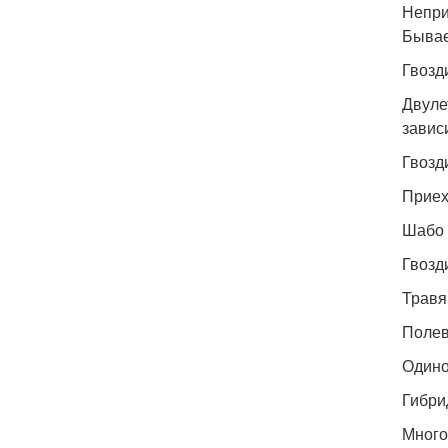
Непри
Бывае
Гвозд
Двуле
завис
Гвозд
Приех
Шабо 
Гвозд
Травя
Поле
Одино
Гибри
Много