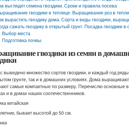
ак выглядят семена гвоздики. Сроки и правила посева
ыращивание гвоздики в теплице. Выращивание роз в теплиц
ак вырастить гвоздику дома. Сорта и виды гвоздики, выра
огда сажать гвоздику в открытый грунт. Посадка гвоздики в
Выбор места
Подготовка почвы
ащивание гвоздики из семян в домашн
здики
с выведено множество сортов гвоздики, и каждый год ряды
рытом грунте, так и в домашних условиях. Дома выращиваютс
ают самые компактные по размеру. Перечислю основные ви
ках и в домах наших соотечественников.
ика китайская
летник, бывает высотой до 50 см.
нка