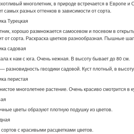
хотливый многолетник, в природе встречается в Европе и Си
т самых разных оттенков в зависимости от сорта.
ика Турецкая
тник, хорошо размножается самосевом и посевом в открытый
ит от сорта. Раскраска цветков разнообразная. Пышные шап
ика садовая
ала к нам с юга. Очень нежная. В высоту бывает до 80 см.
— разновидность гвоздики садовой. Куст плотный, в высоту 
ика перистая
нистое многолетнее растение. Очень красиво смотрится в к
вая
чные цветы образуют плотную подушку из цветов.
дная
 сортов с красивыми расцветками цветов.