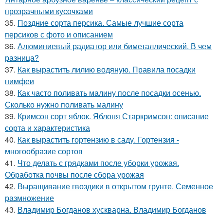
прозрачными кусочками
35.
Поздние сорта персика. Самые лучшие сорта
персиков с фото и описанием
36.
Алюминиевый радиатор или биметаллический. В чем
разница?
37.
Как вырастить лилию водяную. Правила посадки
нимфеи
38.
Как часто поливать малину после посадки осенью.
Сколько нужно поливать малину
39.
Кримсон сорт яблок. Яблоня Старкримсон: описание
сорта и характеристика
40.
Как вырастить гортензию в саду. Гортензия -
многообразие сортов
41.
Что делать с грядками после уборки урожая.
Обработка почвы после сбора урожая
42.
Выращивание гвоздики в открытом грунте. Семенное
размножение
43.
Владимир Богданов хускварна. Владимир Богданов