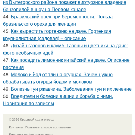
из Вытегорского района покажет виртуозное владение
бензопилой в шоу на Первом канале
44.
Бразильский орех при беременности. Польза
бразильского ореха для женщин
45.
Как вырастить гортензию на даче. Гортензия
крупнолистная (садовая) – описание
46.
Дизайн газонов и клумб. Газоны и цветники на даче:
фото необычных идей
47.
Как посадить лимонник китайский на даче. Описание
растения
48.
Молоко и йод от тли на огурцах. Зачем нужно
обрабатывать огурцы йодом и молоком
49.
Болезнь туи ржавчина. Заболевания туи и их лечение
50.
Вредители и болезни вишни и борьба с ними.
Навигация по записям
© 2026 Красивый сад и огород
Контакты
Пользовательское соглашение
Политика конфидециальности