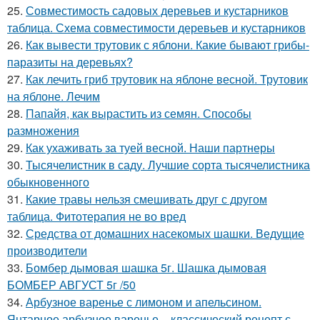
25.
Совместимость садовых деревьев и кустарников
таблица. Схема совместимости деревьев и кустарников
26.
Как вывести трутовик с яблони. Какие бывают грибы-
паразиты на деревьях?
27.
Как лечить гриб трутовик на яблоне весной. Трутовик
на яблоне. Лечим
28.
Папайя, как вырастить из семян. Способы
размножения
29.
Как ухаживать за туей весной. Наши партнеры
30.
Тысячелистник в саду. Лучшие сорта тысячелистника
обыкновенного
31.
Какие травы нельзя смешивать друг с другом
таблица. Фитотерапия не во вред
32.
Средства от домашних насекомых шашки. Ведущие
производители
33.
Бомбер дымовая шашка 5г. Шашка дымовая
БОМБЕР АВГУСТ 5г /50
34.
Арбузное варенье с лимоном и апельсином.
Янтарное арбузное варенье – классический рецепт с