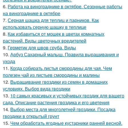
6.
Работа на винограднике в октябре. Сезонные работы
на винограднике в октябре
7.
Серная шашка для теплиц и парников. Как
использовать серную шашку в теплице
8.
Как избавиться от мошек в цветах комнатных
растений. Виды цветочных вредителей
9.
Герметик для швов сруба. Виды
10.
Арбуз Сахарный малыш. Правила выращивания и
ухода
11.
Когда собирать листья смородины для чая. Чем
полезен чай из листьев смородины и малины
12.
Выращивание гвоздики из семян в домашних
условиях. Выбор вида гвоздики
13.
10 самых красивых и устойчивых гвоздик для вашего
сада. Описание растения гвоздика и его цветения
14.
Выбор места для многолетней гвоздики. Посадка
гвоздики в открытый грунт
15.
Чем обработать ягодные кустарники ранней весной.