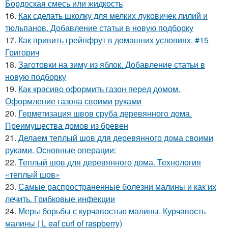
Бордоская смесь или жидкость
16.
Как сделать школку для мелких луковичек лилий и
тюльпанов. Добавление статьи в новую подборку
17.
Как привить грейпфрут в домашних условиях. #15
Григорич
18.
Заготовки на зиму из яблок. Добавление статьи в
новую подборку
19.
Как красиво оформить газон перед домом.
Оформление газона своими руками
20.
Герметизация швов сруба деревянного дома.
Преимущества домов из бревен
21.
Делаем теплый шов для деревянного дома своими
руками. Основные операции:
22.
Теплый шов для деревянного дома. Технология
«теплый шов»
23.
Самые распространенные болезни малины и как их
лечить. Грибковые инфекции
24.
Меры борьбы с курчавостью малины. Курчавость
малины ( L eaf curl of raspberry)