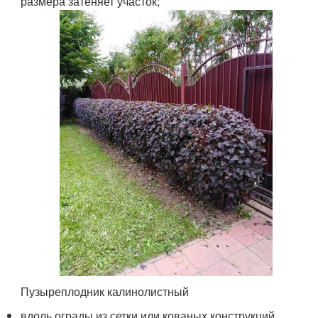
размера затеняет участок;
Пузыреплодник калинолистный
вдоль ограды из сетки или кованых конструкций