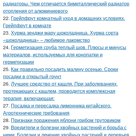
радиаторы. Чем отличается биметаллический радиатор
отопления от алюминиевого
22.
Грейпфрут комнатный уход в домашних условиях.
Грейпфрут в комнате
23.
Хурма зенджи мару шоколадница. Хурма сорта
«шоколадница» – любимое лакомство
24.
Герметизация сруба теплый шов. Плюсы и минусы
материалов, используемых для конопатки и
герметизации
25.
Как правильно посадить малину осенью. Сроки
посадки в открытый грунт
26.
Лучшее средство от кашля. При заболеваниях,
протекающих с кашлем, проводится комплексная
терапия, включающая:
27.
Посадка и пересадка лимонника китайского.
Агротехнические требования
28.
Признаки поражения яблони грибом трутовиком
29.
Вредители и болезни хвойных растений и борьба с
ними. Болезни и лечение хвойных растений и деревьев