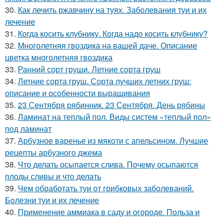
30.
Как лечить ржавчину на туях. Заболевания туи и их
лечение
31.
Когда косить клубнику. Когда надо косить клубнику?
32.
Многолетняя гвоздика на вашей даче. Описание
цветка многолетняя гвоздика
33.
Ранний сорт груши. Летние сорта груш
34.
Летние сорта груш. Сорта лучших летних груш:
описание и особенности выращивания
35.
23 Сентября рябинник. 23 Сентября. День рябины
36.
Ламинат на теплый пол. Виды систем «теплый пол»
под ламинат
37.
Арбузное варенье из мякоти с апельсином. Лучшие
рецепты арбузного джема
38.
Что делать осыпается слива. Почему осыпаются
плоды сливы и что делать
39.
Чем обработать туи от грибковых заболеваний.
Болезни туи и их лечение
40.
Применение аммиака в саду и огороде. Польза и