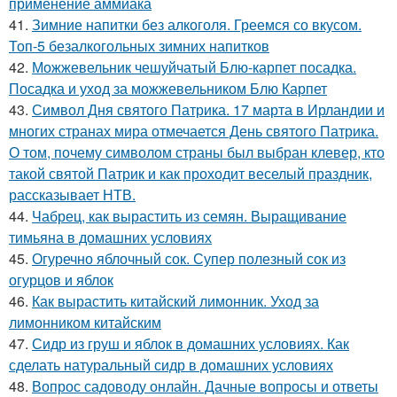
применение аммиака
41.
Зимние напитки без алкоголя. Греемся со вкусом.
Топ-5 безалкогольных зимних напитков
42.
Можжевельник чешуйчатый Блю-карпет посадка.
Посадка и уход за можжевельником Блю Карпет
43.
Символ Дня святого Патрика. 17 марта в Ирландии и
многих странах мира отмечается День святого Патрика.
О том, почему символом страны был выбран клевер, кто
такой святой Патрик и как проходит веселый праздник,
рассказывает НТВ.
44.
Чабрец, как вырастить из семян. Выращивание
тимьяна в домашних условиях
45.
Огуречно яблочный сок. Супер полезный сок из
огурцов и яблок
46.
Как вырастить китайский лимонник. Уход за
лимонником китайским
47.
Сидр из груш и яблок в домашних условиях. Как
сделать натуральный сидр в домашних условиях
48.
Вопрос садоводу онлайн. Дачные вопросы и ответы