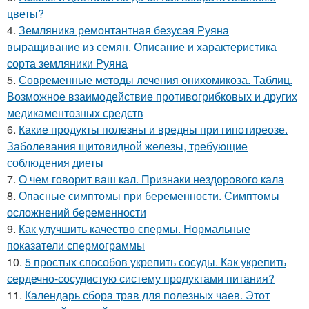
цветы?
4.
Земляника ремонтантная безусая Руяна
выращивание из семян. Описание и характеристика
сорта земляники Руяна
5.
Современные методы лечения онихомикоза. Таблиц.
Возможное взаимодействие противогрибковых и других
медикаментозных средств
6.
Какие продукты полезны и вредны при гипотиреозе.
Заболевания щитовидной железы, требующие
соблюдения диеты
7.
О чем говорит ваш кал. Признаки нездорового кала
8.
Опасные симптомы при беременности. Симптомы
осложнений беременности
9.
Как улучшить качество спермы. Нормальные
показатели спермограммы
10.
5 простых способов укрепить сосуды. Как укрепить
сердечно-сосудистую систему продуктами питания?
11.
Календарь сбора трав для полезных чаев. Этот