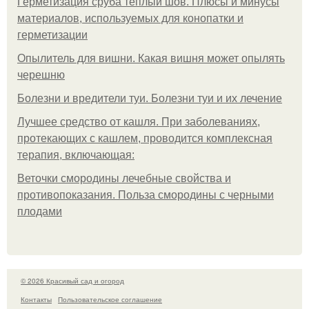
Герметизация сруба теплый шов. Плюсы и минусы
материалов, используемых для конопатки и
герметизации
Опылитель для вишни. Какая вишня может опылять
черешню
Болезни и вредители туи. Болезни туи и их лечение
Лучшее средство от кашля. При заболеваниях,
протекающих с кашлем, проводится комплексная
терапия, включающая:
Веточки смородины лечебные свойства и
противопоказания. Польза смородины с черными
плодами
© 2026 Красивый сад и огород
Контакты
Пользовательское соглашение