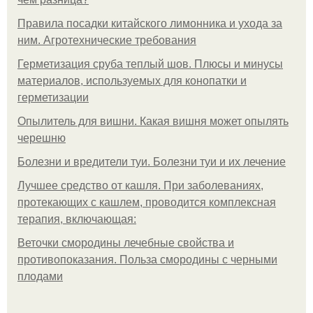
Правила посадки китайского лимонника и ухода за
ним. Агротехнические требования
Герметизация сруба теплый шов. Плюсы и минусы
материалов, используемых для конопатки и
герметизации
Опылитель для вишни. Какая вишня может опылять
черешню
Болезни и вредители туи. Болезни туи и их лечение
Лучшее средство от кашля. При заболеваниях,
протекающих с кашлем, проводится комплексная
терапия, включающая:
Веточки смородины лечебные свойства и
противопоказания. Польза смородины с черными
плодами