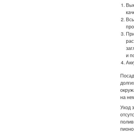
Вык
кач
Всы
про
При
рас
заг
и п
Акк
Посад
долги
окруж
на не
Уход 
отсут
полив
пионо