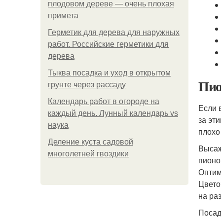
плодовом дереве — очень плохая
примета
Герметик для дерева для наружных
работ. Российские герметики для
дерева
Тыква посадка и уход в открытом
Пио
грунте через рассаду
Календарь работ в огороде на
Если 
каждый день. Лунный календарь vs
за эт
наука
плохо
Деление куста садовой
Высаж
многолетней гвоздики
пионо
Оптим
Цвето
на ра
Посад