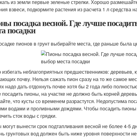
кать из земли первые зеленые стрелки. Хорошо размешайте
ния взвеси, подкормите растения из расчета 1 л средства на
ны посадка весной. Где лучше посадит
та посадки
осадке пионов в грунт выбирайте места, где раньше была ц
 избегать неблагоприятных предшественников: деревьев, к
ающих почву. Нельзя сажать пион сразу на то же самое место
ях надо дать отдохнуть почве хотя бы 2 года либо полностью
е посадить пионы, на участке не должно быть корней деревь
айте, что кусты со временем разрастутся. Недопустима пос
ми водами и проливными дождями. Чтобы посадить пионы п
ечить сток воды с грядки.
 могут вынести срок подтапливания весной не более 4-5 дн
нь грунтовых вод должен быть ниже уровня поверхности не 