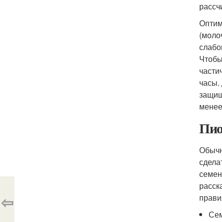
рассч
Оптим
(моло
слабо
Чтобы
части
часы.
защищ
менее 
Пио
Обычн
сдела
семен
расск
⇦
прави
Сем