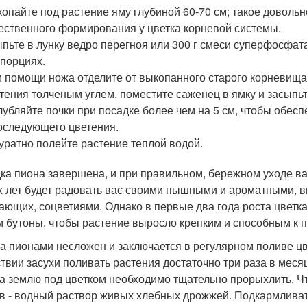
опайте под растение яму глубиной 60-70 см; такое доволь
ественного формирования у цветка корневой системы.
пьте в лунку ведро перегноя или 300 г смеси суперфосфат
порциях.
 помощи ножа отделите от выкопанного старого корневища 
тения толченым углем, поместите саженец в ямку и засыпь
лубляйте почки при посадке более чем на 5 см, чтобы обес
оследующего цветения.
уратно полейте растение теплой водой.
ка пиона завершена, и при правильном, бережном уходе в
х лет будет радовать вас своими пышными и ароматными,
ающих, соцветиями. Однако в первые два года роста цвет
м бутоны, чтобы растение выросло крепким и способным к
за пионами несложен и заключается в регулярном поливе цв
ствии засухи поливать растения достаточно три раза в месяц
а землю под цветком необходимо тщательно прорыхлить. Чт
в - водный раствор живых хлебных дрожжей. Подкармливат