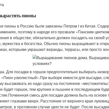
ета
вырастить пионы
е пионы в Россию были завезены Петром I из Китая. Содер
 имениях, поэтому в народе его прозвали «Панским цветком».
ения в обществе, обязательно должен посадить на своей у
, мужества и богатства. Обычно пионы выращивают в открыт
шках, которыми украшают веранды, террасы, или просто зон
ка. Для посадки в горшок предпочтительно выбирать низко
 «Пион узколистный».При выборе емкости для высадки, след
му высаживать их надо сразу на постоянное «местожительст
е будет горшок, тем крупнее и пышнее в последующем буде
стие.Почвенная смесь для посадки должна быть на основе 
няют глазками вверх. Расстояние от верхнего края луковиц
метров, в противном случае цвести не будет. После высадк