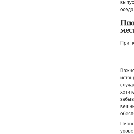
выпус
оседа
Пио
мес
При п
Важно
истощ
случа
хотит
забыв
вешни
обесп
Пионы
урове