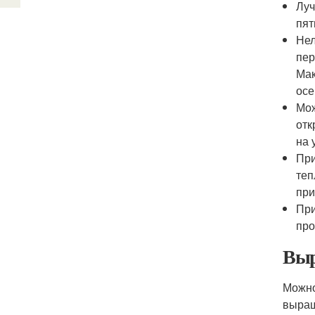
Луч
пят
Нел
пер
Мак
осе
Мож
отк
на 
При
теп
при
При
про
Выр
Можно
выращ