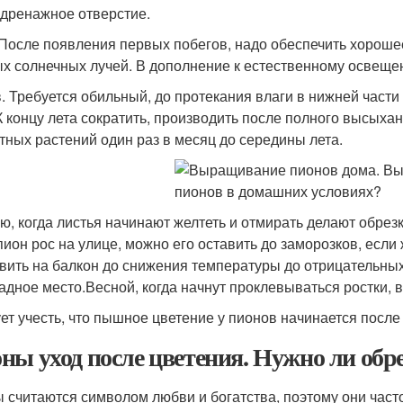
 дренажное отверстие.
 После появления первых побегов, надо обеспечить хороше
х солнечных лучей. В дополнение к естественному освещен
. Требуется обильный, до протекания влаги в нижней части 
 К концу лета сократить, производить после полного высыха
тных растений один раз в месяц до середины лета.
ю, когда листья начинают желтеть и отмирать делают обрезк
пион рос на улице, можно его оставить до заморозков, есл
вить на балкон до снижения температуры до отрицательных
адное место.Весной, когда начнут проклевываться ростки, 
ет учесть, что пышное цветение у пионов начинается после
ны уход после цветения. Нужно ли обр
 считаются символом любви и богатства, поэтому они часто