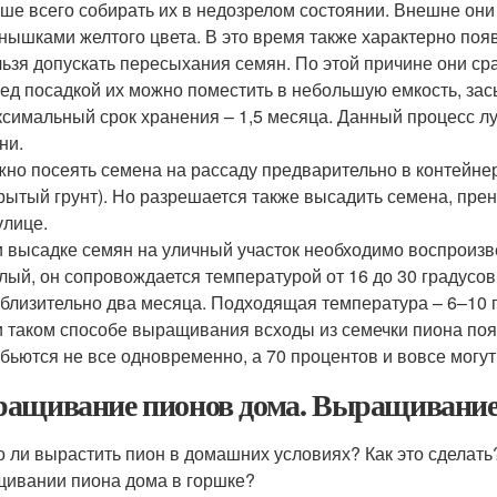
ше всего собирать их в недозрелом состоянии. Внешне он
нышками желтого цвета. В это время также характерно поя
ьзя допускать пересыхания семян. По этой причине они ср
ед посадкой их можно поместить в небольшую емкость, зас
симальный срок хранения – 1,5 месяца. Данный процесс лу
ни.
но посеять семена на рассаду предварительно в контейне
рытый грунт). Но разрешается также высадить семена, пре
улице.
 высадке семян на уличный участок необходимо воспроизв
лый, он сопровождается температурой от 16 до 30 градусов
близительно два месяца. Подходящая температура – 6–10 
 таком способе выращивания всходы из семечки пиона появя
бьются не все одновременно, а 70 процентов и вовсе могут
ащивание пионов дома. Выращивание 
 ли вырастить пион в домашних условиях? Как это сделать
ивании пиона дома в горшке?