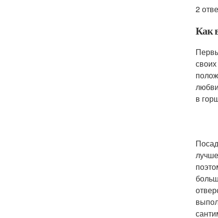
2 отв
Как 
Первы
своих
полож
любви
в гор
Посад
лучше
поэто
больш
отвер
выпол
санти