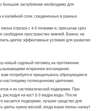
но большое заглубление необходимо для
а и калийной соли, соединенных в равных
пиона отрезок с 4-5 почками и, присыпав срез
те свободное пространство землей. Важно: не
печить цветку эффективные условия для развития
аш новый садовый питомец на протяжении
 вызывающими искреннее восхищение
ка вам потребуется прищипывать образующиеся
 по-настоящему полноценному цветению.
етов и их систематической подкормке. При
, расходуя на куст 2-3 ведра воды. После
о касается подкормки, лучшее средство для
ь цветы нужно весной, когда ваши пионы начнут