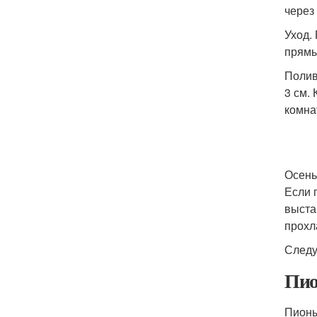
через
Уход.
прямы
Полив
3 см.
комна
Осень
Если 
выста
прохл
Следу
Пио
Пионы