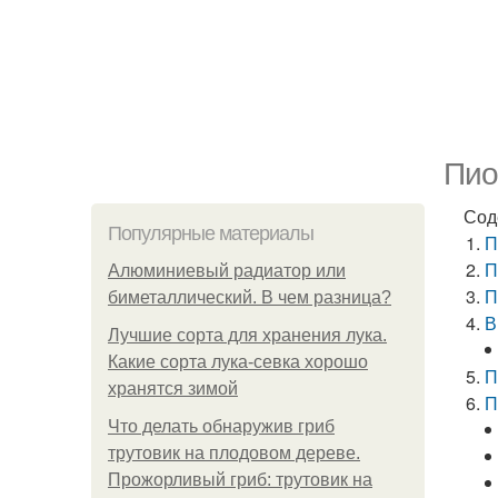
Пио
Сод
Популярные материалы
П
П
Алюминиевый радиатор или
П
биметаллический. В чем разница?
В
Лучшие сорта для хранения лука.
Какие сорта лука-севка хорошо
П
хранятся зимой
П
Что делать обнаружив гриб
трутовик на плодовом дереве.
Прожорливый гриб: трутовик на