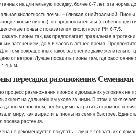
итанных на длительную посадку, более 6-7 лет, эта норма д
альная кислотность почвы – близкая к нейтральной. Пионы
чноцветковые пионы), но предпочтительны (особенно для г
щелочные почвы с показателем кислотности PH 6-7,5.
 сажать пионы так, как предполагает правильная агротехни
чным затенением, до 5-6 часов в летнее время. Предпочтит
 Для темноокрашенных такое затенение даже желательно -ц
ено от ветров. Лучше посадить пионы там, где расстояние 
1-1,5 м.
ны пересадка размножение. Семенами
о процесс размножения пионов в домашних условиях не пр
ть акцент на дальнейшем уходе за ними. В этом и заключае
а данным способом, необходимо затратить огромное колич
азали миру, как вырастить пионы из семян быстрее. Единст
л посева растения.
ена не рекомендуется покупать – лучше собрать их с дома