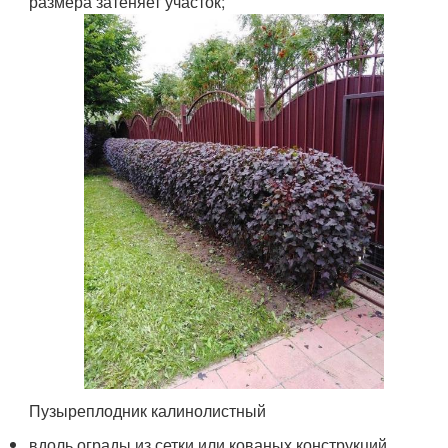
размера затеняет участок;
Пузыреплодник калинолистный
вдоль ограды из сетки или кованых конструкций