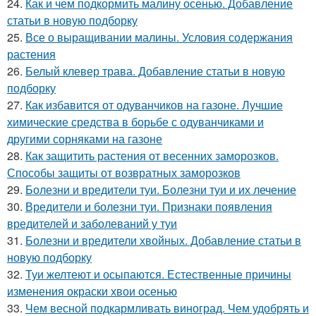
24.
Как и чем подкормить малину осенью. Добавление
статьи в новую подборку
25.
Все о выращивании малины. Условия содержания
растения
26.
Белый клевер трава. Добавление статьи в новую
подборку
27.
Как избавится от одуванчиков на газоне. Лучшие
химические средства в борьбе с одуванчиками и
другими сорняками на газоне
28.
Как защитить растения от весенних заморозков.
Способы защиты от возвратных заморозков
29.
Болезни и вредители туи. Болезни туи и их лечение
30.
Вредители и болезни туи. Признаки появления
вредителей и заболеваний у туи
31.
Болезни и вредители хвойных. Добавление статьи в
новую подборку
32.
Туи желтеют и осыпаются. Естественные причины
изменения окраски хвои осенью
33.
Чем весной подкармливать виноград. Чем удобрять и