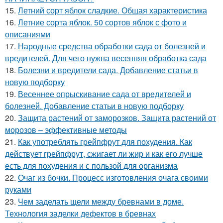
15.
Летний сорт яблок сладкие. Общая характеристика
16.
Летние сорта яблок. 50 сортов яблок с фото и
описаниями
17.
Народные средства обработки сада от болезней и
вредителей. Для чего нужна весенняя обработка сада
18.
Болезни и вредители сада. Добавление статьи в
новую подборку
19.
Весеннее опрыскивание сада от вредителей и
болезней. Добавление статьи в новую подборку
20.
Защита растений от заморозков. Защита растений от
морозов – эффективные методы
21.
Как употреблять грейпфрут для похудения. Как
действует грейпфрут, сжигает ли жир и как его лучше
есть для похудения и с пользой для организма
22.
Очаг из бочки. Процесс изготовления очага своими
руками
23.
Чем заделать щели между бревнами в доме.
Технология заделки дефектов в бревнах