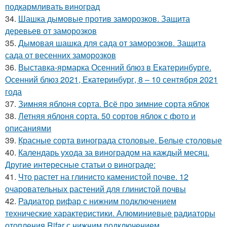
подкармливать виноград
34.
Шашка дымовые против заморозков. Защита
деревьев от заморозков
35.
Дымовая шашка для сада от заморозков. Защита
сада от весенних заморозков
36.
Выставка-ярмарка Осенний блюз в Екатеринбурге.
Осенний блюз 2021, Екатеринбург, 8 – 10 сентября 2021
года
37.
Зимняя яблоня сорта. Всё про зимние сорта яблок
38.
Летняя яблоня сорта. 50 сортов яблок с фото и
описаниями
39.
Красные сорта винограда столовые. Белые столовые
40.
Календарь ухода за виноградом на каждый месяц.
Другие интересные статьи о винограде:
41.
Что растет на глинисто каменистой почве. 12
очаровательных растений для глинистой почвы
42.
Радиатор рифар с нижним подключением
технические характеристики. Алюминиевые радиаторы
отопления Rifar с нижним подключением