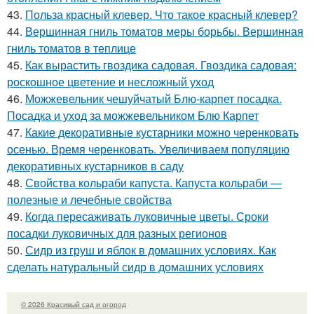
43.
Польза красный клевер. Что такое красный клевер?
44.
Вершинная гниль томатов меры борьбы. Вершинная
гниль томатов в теплице
45.
Как вырастить гвоздика садовая. Гвоздика садовая:
роскошное цветение и несложный уход
46.
Можжевельник чешуйчатый Блю-карпет посадка.
Посадка и уход за можжевельником Блю Карпет
47.
Какие декоративные кустарники можно черенковать
осенью. Время черенковать. Увеличиваем популяцию
декоративных кустарников в саду
48.
Свойства кольраби капуста. Капуста кольраби —
полезные и лечебные свойства
49.
Когда пересаживать луковичные цветы. Сроки
посадки луковичных для разных регионов
50.
Сидр из груш и яблок в домашних условиях. Как
сделать натуральный сидр в домашних условиях
© 2026 Красивый сад и огород