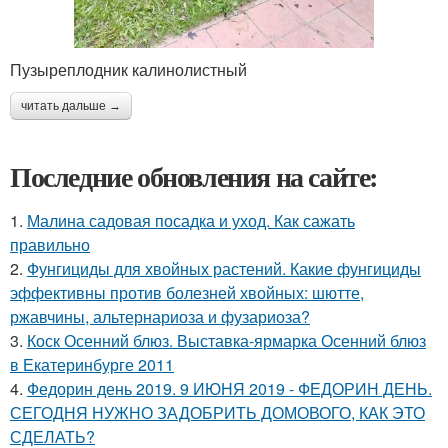
Пузыреплодник калинолистный
читать дальше →
Последние обновления на сайте:
1.
Малина садовая посадка и уход. Как сажать
правильно
2.
Фунгициды для хвойных растений. Какие фунгициды
эффективны против болезней хвойных: шютте,
ржавчины, альтернариоза и фузариоза?
3.
Коск Осенний блюз. Выставка-ярмарка Осенний блюз
в Екатеринбурге 2011
4.
Федорин день 2019. 9 ИЮНЯ 2019 - ФЕДОРИН ДЕНЬ.
СЕГОДНЯ НУЖНО ЗАДОБРИТЬ ДОМОВОГО, КАК ЭТО
СДЕЛАТЬ?