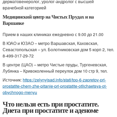
дерматовенеролог, уролог-андролог с высшей
врачебной категорией
Медицинский центр на Чистых Прудах и на
Варшавке
Прием в наших клиниках ежедневно с 9.00 до 21.00
В ЮАО и ЮЗАО – метро Варшавская, Каховская,
Севастопольская – ул. Болотниковская дом 5 корп 2, тел.
8-499-317-29-72
В центре (ЦАО) – метро Чистые пруды, Тургеневская,
Лубянка – Кривоколенный переулок дом 10 стр 9, тел.
Источник:
https://zelynyjsad.info/stati/top-6-zapretov-pri-
prostatite-chem-zhe-pitanie-pri-prostatite-otlichaetsya-ot-
obychnogo-menyu
Что нельзя есть при простатите.
Диета при простатите и аденоме