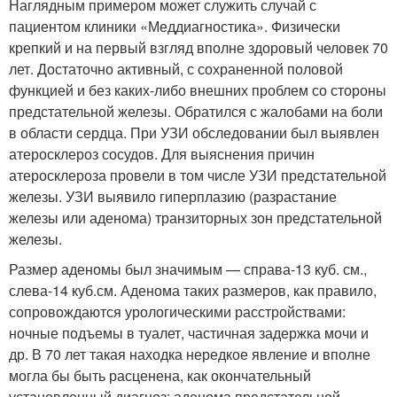
Наглядным примером может служить случай с
пациентом клиники «Меддиагностика». Физически
крепкий и на первый взгляд вполне здоровый человек 70
лет. Достаточно активный, с сохраненной половой
функцией и без каких-либо внешних проблем со стороны
предстательной железы. Обратился с жалобами на боли
в области сердца. При УЗИ обследовании был выявлен
атеросклероз сосудов. Для выяснения причин
атеросклероза провели в том числе УЗИ предстательной
железы. УЗИ выявило гиперплазию (разрастание
железы или аденома) транзиторных зон предстательной
железы.
Размер аденомы был значимым — справа-13 куб. см.,
слева-14 куб.см. Аденома таких размеров, как правило,
сопровождаются урологическими расстройствами:
ночные подъемы в туалет, частичная задержка мочи и
др. В 70 лет такая находка нередкое явление и вполне
могла бы быть расценена, как окончательный
установленный диагноз: аденома предстательной