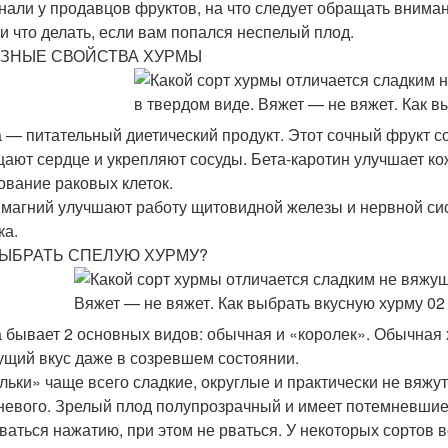
нали у продавцов фруктов, на что следует обращать внима
 и что делать, если вам попался неспелый плод.
ЗНЫЕ СВОЙСТВА ХУРМЫ
 — питательный диетический продукт. Этот сочный фрукт со
ают сердце и укрепляют сосуды. Бета-каротин улучшает кож
ование раковых клеток.
 магний улучшают работу щитовидной железы и нервной си
ка.
ВЫБРАТЬ СПЕЛУЮ ХУРМУ?
 бывает 2 основных видов: обычная и «королек». Обычная 
ущий вкус даже в созревшем состоянии.
льки» чаще всего сладкие, округлые и практически не вяжут
невого. Зрелый плод полупрозрачный и имеет потемневшие 
ваться нажатию, при этом не рваться. У некоторых сортов в