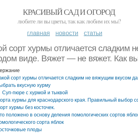
КРАСИВЫЙ САД И ОГОРОД
любите ли вы цветы, так как любим их мы?
главная
новости
статьи
ой сорт хурмы отличается сладким 
рдом виде. Вяжет — не вяжет. Как в
ержание
акой сорт хурмы отличается сладким не вяжущим вкусом да
ыбрать вкусную хурму
Суп-пюре с хурмой и тыквой
орта хурмы для краснодарского края. Правильный выбор со
орт хурмы без косточек.
то положено в основу деления помологических сортов ябл
омологического сорта яблок
осточковые плоды