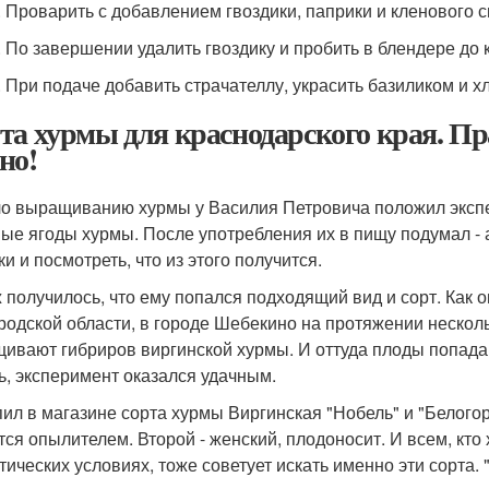
. Проварить с добавлением гвоздики, паприки и кленового с
. По завершении удалить гвоздику и пробить в блендере до
. При подаче добавить страчателлу, украсить базиликом и 
та хурмы для краснодарского края. Пр
но!
о выращиванию хурмы у Василия Петровича положил экспе
ые ягоды хурмы. После употребления их в пищу подумал - 
и и посмотреть, что из этого получится.
ж получилось, что ему попался подходящий вид и сорт. Как о
родской области, в городе Шебекино на протяжении несколь
ивают гибриров виргинской хурмы. И оттуда плоды попада
ть, эксперимент оказался удачным.
пил в магазине сорта хурмы Виргинская "Нобель" и "Белогорь
тся опылителем. Второй - женский, плодоносит. И всем, кт
тических условиях, тоже советует искать именно эти сорта. 