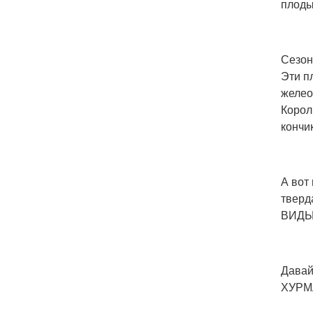
плоды
Сезон
Эти п
желео
Корол
кончи
А вот
тверд
ВИДЫ
Давай
ХУРМ