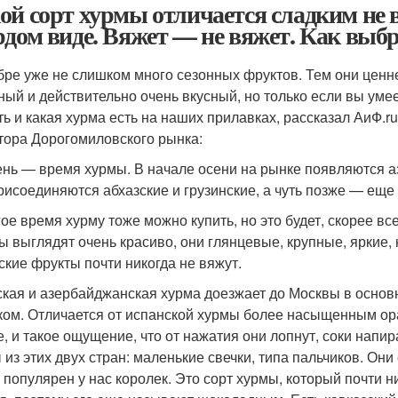
ой сорт хурмы отличается сладким не
рдом виде. Вяжет — не вяжет. Как выб
бре уже не слишком много сезонных фруктов. Тем они ценн
ный и действительно очень вкусный, но только если вы умее
ть и какая хурма есть на наших прилавках, рассказал АиФ.r
тора Дорогомиловского рынка:
нь — время хурмы. В начале осени на рынке появляются аз
рисоединяются абхазские и грузинские, а чуть позже — еще 
гое время хурму тоже можно купить, но это будет, скорее вс
ы выглядят очень красиво, они глянцевые, крупные, яркие, 
ские фрукты почти никогда не вяжут.
ская и азербайджанская хурма доезжает до Москвы в основ
ком. Отличается от испанской хурмы более насыщенным о
е, и такое ощущение, что от нажатия они лопнут, соки напи
 из этих двух стран: маленькие свечки, типа пальчиков. Они
 популярен у нас королек. Это сорт хурмы, который почти н