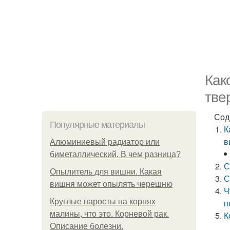
Как
тве
Сод
Популярные материалы
К
в
Алюминиевый радиатор или
биметаллический. В чем разница?
С
Опылитель для вишни. Какая
С
вишня может опылять черешню
Ч
Круглые наросты на корнях
п
малины, что это. Корневой рак.
К
Описание болезни.