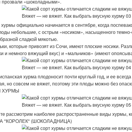
 прозвали «шоколадными».
 хурмы официально начинается в сентябре, когда поспеваю
лоды небольшие, с острым «носиком», насыщенного темно-о
бразной сладкой мякотью.
ьки, которые привозят из Сочи, имеют плоские носики. Раз
ки и немного вяжущий вкус) и «мальчиков» (имеют опоясыв
 испанская хурма плодоносит почти круглый год, и ее всегд
ая, но совсем не вяжет, поэтому эти плоды можно без опаски
 ХУРМЫ
те рассмотрим наиболее распространенные виды хурмы, ко
А "КОРОЛЕК" (ШОКОЛАДНИЦА)