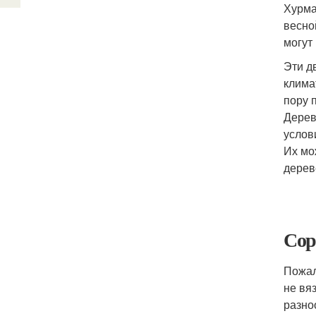
Хурма
весно
могут
Эти д
клима
пору 
Дерев
услов
Их мо
дерев
Сор
Пожал
не вя
разно