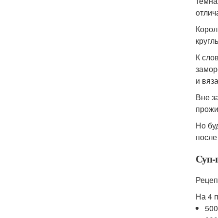
темна
отлич
Корол
кругл
К сло
замор
и вяз
Вне з
прожи
Но бу
после
Суп-
Рецеп
На 4 
500