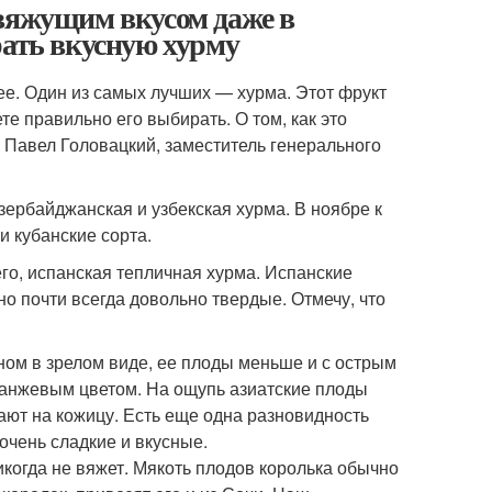
 вяжущим вкусом даже в
рать вкусную хурму
ее. Один из самых лучших — хурма. Этот фрукт
те правильно его выбирать. О том, как это
u Павел Головацкий, заместитель генерального
ербайджанская и узбекская хурма. В ноябре к
и кубанские сорта.
его, испанская тепличная хурма. Испанские
но почти всегда довольно твердые. Отмечу, что
ном в зрелом виде, ее плоды меньше и с острым
ранжевым цветом. На ощупь азиатские плоды
рают на кожицу. Есть еще одна разновидность
 очень сладкие и вкусные.
икогда не вяжет. Мякоть плодов королька обычно