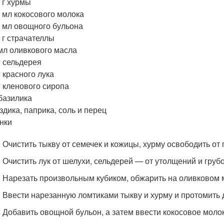
 г хурмы
 мл кокосового молока
 мл овощного бульона
 г страчателлы
мл оливкового масла
г сельдерея
г красного лука
г кленового сиропа
 базилика
здика, паприка, соль и перец
нки
. Очистить тыкву от семечек и кожицы, хурму освободить от 
. Очистить лук от шелухи, сельдерей — от утолщений и груб
. Нарезать произвольным кубиком, обжарить на оливковом 
. Ввести нарезанную ломтиками тыкву и хурму и протомить 
. Добавить овощной бульон, а затем ввести кокосовое моло