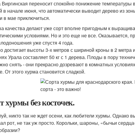
 Виргинская переносит спокойно понижение температуры во
й в начале июня, что автоматически выводит дерево из зон
 и в мае приключиться.
ва качества делают уже сорт вполне пригодным к выращив
тическими условиями. Но и это еще не все. Оказывается, п
плодоношения уже спустя 4 года.
о достигает высоты 3-х метров с шириной кроны в 2 метра 
иях Урала составляет 50 кг с 1 дерева. Плоды в пору техни
жно снять - они прекрасно дозревают в комнатных условиях
е. От этого хурма становится сладкой.
т хурмы без косточек.
уй, никто так не ждет осени, как любители хурмы. Однако 
зал рот, не так уж просто. Корольки, шароны, «бычьи сердц
образии?