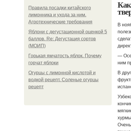
Как
Правила посадки китайского
тве
лимонника и ухода за ним.
Агротехнические требования
В ноя
полез
Яблони с дегустационной оценкой 5
сдела
баллов. Re: Дегустация сортов
дирек
(МОИП)
— Осе
Горькая ямчатость яблок. Почему
ним п
горчат яблоки
В дру
Огурцы с лимонной кислотой и
фрукт
водкой рецепт. Соленые огурцы
испан
рецепт
Узбек
кончи
мягки
хурмы
Очень