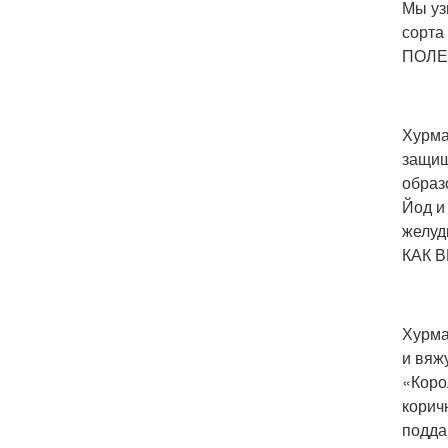
Мы уз
сорта
ПОЛЕ
Хурма
защищ
образ
Йод и
желуд
КАК 
Хурма
и вяж
«Коро
корич
подда