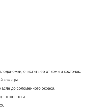
плодоножки, очистить ее от кожи и косточек.
ой кожицы.
масле до соломенного окраса.
до готовности.
ко.