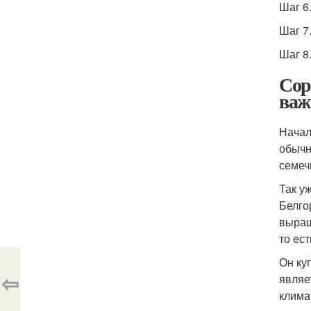
Шаг 6
Шаг 7
Шаг 8
Сор
важ
Начал
обычн
семечк
Так у
Белго
выращ
то ес
Он ку
⇦
являе
клима