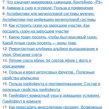
7.
Что означает маркировка саженцев. Контейнер «Р9»
8.
Аммиак в саду и огороде. Польза и применение
9.
Антибиотики для мочеполовой системы мужчин.
Антибиотики при инфекциях мочеполовой системы
10.
Как устроить газон на заросшем участке. Как
посадить газон на заросшем участке
11.
Какую траву посеять, чтобы был красивый газон.
Какой лучше газон посеять — виды трав.
12.
Ремонтантная клубника альбион выращивание и
уход. Описание сорта
13.
Летние сорта яблок. 50 сортов яблок с фото и
описаниями
14.
Польза и вред цитрусовых фруктов.. Полезные
свойства апельсина
15.
Польза грейпфрута и противопоказания. Состав и
полезные свойства грейпфрута
16.
Грейпфрут комнатный уход в домашних условиях.
Грейпфрут в комнате
17.
Как пересадить многолетнюю гвоздику. Возможные