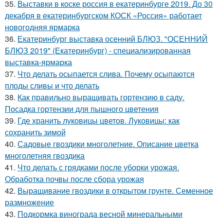
35.
Выставки в коске россия в екатеринбурге 2019. До 30
декабря в екатеринбургском КОСК «Россия» работает
новогодняя ярмарка
36.
Екатеринбург выставка осенний БЛЮЗ. "ОСЕННИЙ
БЛЮЗ 2019" (Екатеринбург) - специализированная
выставка-ярмарка
37.
Что делать осыпается слива. Почему осыпаются
плоды сливы и что делать
38.
Как правильно выращивать гортензию в саду.
Посадка гортензии для пышного цветения
39.
Где хранить луковицы цветов. Луковицы: как
сохранить зимой
40.
Садовые гвоздики многолетние. Описание цветка
многолетняя гвоздика
41.
Что делать с грядками после уборки урожая.
Обработка почвы после сбора урожая
42.
Выращивание гвоздики в открытом грунте. Семенное
размножение
43.
Подкормка винограда весной минеральными