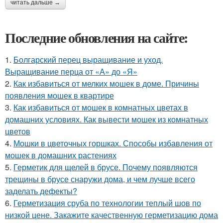
читать дальше →
Последние обновления на сайте:
1.
Болгарский перец выращивание и уход.
Выращивание перца от «А» до «Я»
2.
Как избавиться от мелких мошек в доме. Причины
появления мошек в квартире
3.
Как избавиться от мошек в комнатных цветах в
домашних условиях. Как вывести мошек из комнатных
цветов
4.
Мошки в цветочных горшках. Способы избавления от
мошек в домашних растениях
5.
Герметик для щелей в брусе. Почему появляются
трещины в брусе снаружи дома, и чем лучше всего
заделать дефекты?
6.
Герметизация сруба по технологии теплый шов по
низкой цене. Закажите качественную герметизацию дома