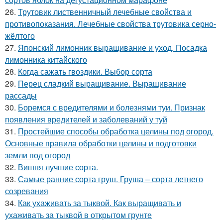
26.
Трутовик лиственничный лечебные свойства и
противопоказания. Лечебные свойства трутовика серно-
жёлтого
27.
Японский лимонник выращивание и уход. Посадка
лимонника китайского
28.
Когда сажать гвоздики. Выбор сорта
29.
Перец сладкий выращивание. Выращивание
рассады
30.
Боремся с вредителями и болезнями туи. Признак
появления вредителей и заболеваний у туй
31.
Простейшие способы обработка целины под огород.
Основные правила обработки целины и подготовки
земли под огород
32.
Вишня лучшие сорта.
33.
Самые ранние сорта груш. Груша – сорта летнего
созревания
34.
Как ухаживать за тыквой. Как выращивать и
ухаживать за тыквой в открытом грунте