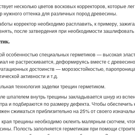
твует несколько цветов восковых корректоров, которые лег
р нужного оттенка для различных пород древесины.
аботы корректор необходимо расплавить, к примеру, зажиг
внять, после затвердения при необходимости зашлифовать
тик.
ой особенностью специальных герметиков — высокая эласт
иал не растрескивается, деформируясь вместе с древесино
уатационных достоинств — морозостойкостью, паропроница
гической активности и т.д.
льная технология заделки трещин герметиком.
ле шпателем внутрь трещины закладывается шнур из вспе
тра и подбираются по размеру дефекта. Чтобы обеспечить
лжен сжиматься приблизительно на 25% от своего изначаль
 края трещины необходимо оклеить малярным скотчем, чтоб
сины. Полость заполняется герметикам при помощи строите