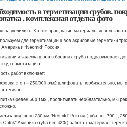
бходимость в герметизации срубов. пок
опатка , комплексная отделка фото
я разделились. Кто же прав, какие материалы использовать
пользуем для герметизации швов акриловые герметики трех
” Америка и “Neomid” Россия.
тизации и заделка швов в бревнах сруба подразумевает до
атку, герметизацию.
ость работ включает:
ифовка стен – 250/300 р/м2 шлифовать необязательно, мы
 эстетично.
опитка бревен 50р 1м2 , пропитывать необязательно, мы р
 сложно.
метизация швов 230р/м “Neomid” Россия (туба вес 700г), 250
a-Chink” Америка (туба вес 430г) работа + материал: герме