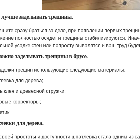
 лучше заделывать трещины.
ешите сразу браться за дело, при появлении первых трещино
жение полностью осядет и трещины стабилизируются. Инач
льной усадке стен или попросту вывалятся и ваш труд буде
ожно заделывать трещины в брусе.
аделки трещин использующие следующие материалы:
тлевка для дерева;
сь клея и древесной стружки;
ковые корректоры;
етик.
евки для дерева.
 своей простоты и доступности шпатлевка стала одним из 