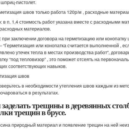
, шприц-пистолет.
рметизация швов только работа 120р/м , расходные материа
: в п. 1,4 стоимость работ указана вместе с расходными мат
 расходных материалов.
: при заключении договора на герметизацию или конопатку
 – “Герметизация или конопатка считается выполненной , е
явлено утечек тепла в местах производства работ”, догова
атку “под тепловизор” , это поможет отсеять на первоначал
их соответствующих навыков.
тизация швов
оверьтесь в необходимости утепления швов каждым из метод
зочароваться в результатах.
 заделать трещины в деревянных стол
елки трещин в брусе.
сина природный материал и появление трещин на ней неиз