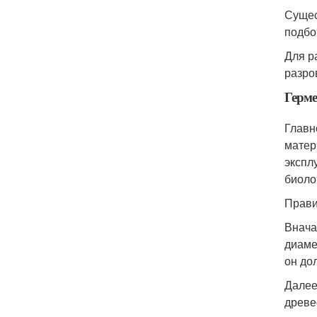
Сущес
подбо
Для р
разро
Герме
Главн
матер
экспл
биоло
Прави
Внача
диаме
он до
Далее
древе