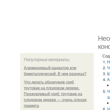
Нео
кон
Сод
Популярные материалы
Н
Ч
Алюминиевый радиатор или
Щ
биметаллический. В чем разница?
А
Что делать обнаружив гриб
трутовик на плодовом дереве.
Ч
Прожорливый гриб: трутовик на
з
плодовом дереве — очень плохая
примета
Ч