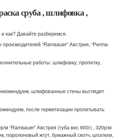
раска сруба , шлифовка ,
 и как? Давайте разберемся.
 производителей “Ramsauer” Австрия, “Perma-
полнительные работы: шлифовку, пропитку,
 рекомендуем, шлифованные стены выглядят
екомендуем, после герметизации пропитывать
р/м “Ramsauer” Австрия (туба вес 900г) , 320р/м
тик, поролоновый жгут, бумажный скотч, шпатели,