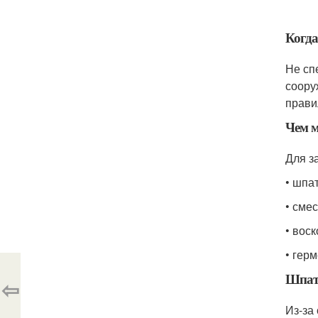
Когда
Не сп
соору
прави
Чем м
Для з
• шпа
• сме
• вос
• герм
Шпатл
⇦
Из-за