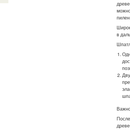
древе
можно
пилен
Широк
в дал
Шпатл
Одн
дос
поз
Дву
пре
эла
шпа
Важно
После
древе