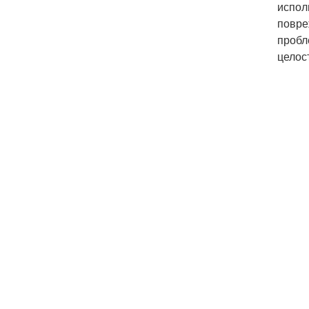
испол
повре
пробл
целос