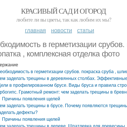
КРАСИВЫЙ САД И ОГОРОД
любите ли вы цветы, так как любим их мы?
главная
новости
статьи
бходимость в герметизации срубов. 
опатка , комплексная отделка фото
ержание
еобходимость в герметизации срубов. покраска сруба , шли
ем заделать трещины в деревянных столбах. Эффективные 
ели в профилированном брусе. Виды бруса и правила строи
рбогипс. Грамотный ремонт: чем заделать трещины в брев
Причины появления щелей
ем заделать трещины в брусе. Почему появляются трещины 
аделать дефекты?
Причины появления щелей
ем заделать трещины в дереве. Шпатлевка для древесины