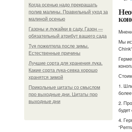
Когда осенью надо прекращать
Нео
полив малины. Правильный уход за
кон
малиной осенью
Газоны и лужайки в саду. Газон —
Мнени
обязательный атрибут вашего сада
Мы ис
Туя пожелтела после зимы.
Chink
Естественные причины
Герме
Лучшие сорта для хранения лука.
коноп
Какие сорта лука-севка хорошо
Стоим
хранятся зимой
1. Шл
Прикольные цитаты со смыслом
более
про выходные дни. Цитаты про
выходные дни
2. Пр
будет
4. Гер
“Perm