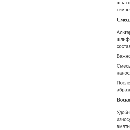
шпатл
темпе
Смесь
Альте
шлифо
соста
Важно
Смесь
нанос
После
абраз
Воско
Удобн
износ
вмяти