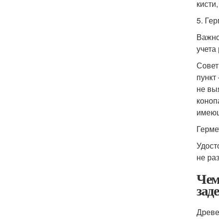
кисти
5. Ге
Важно
учета
Совет
пункт
не вы
коноп
имеющ
Герме
Удост
не ра
Чем
зад
Древе