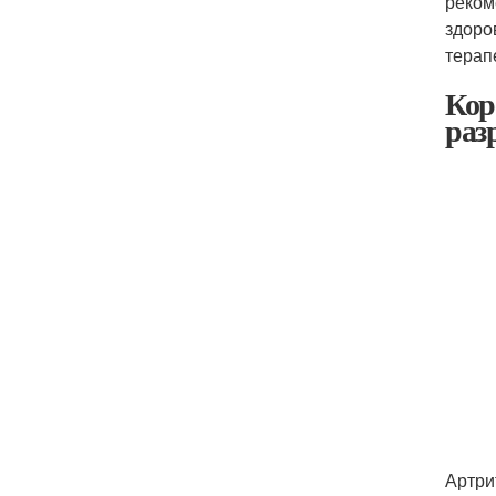
реком
здоро
терап
Кор
раз
Артри