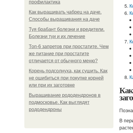
профилактика
К
Как выращивать чабрец на даче.
К
Способы выращивания на даче
Туя брабант болезни и вредители.
Болезни туи и их лечение
К
Топ-6 запретов при простатите. Чем
же питание при простатите
отличается от обычного меню?
Корень подсолнуха, как сушить. Как
К
не ошибиться при покупке корней
или при их заготовке
Как
заг
Выращивание рододендронов в
подмосковье. Как выглядят
рододендроны
Познак
В пер
расте