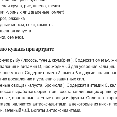
евая крупа, рис, пшено, гречка
ки куриных яиц (вареные, омлет)
рог, ряженка
дные морсы, соки, компоты
шенная капуста
хи, семечки.
зно кушать при артрите
ную рыбу ( лосось, тунец, скумбрия ). Содержит омега-3 ж
паления и витамин D, необходимый для усвоения кальция.
яное масло. Содержит омега-3, омега-6 и другие полинен
тию воспалению и усилению защитных сил.
еные овощи ( капуста, брокколи ). Содержат витамин С, кал
цессе выработки ферментов, восстанавливающих хрящеву
сные, оранжевые, желтые овощи и фрукты. Содержат каро
тавов, являются антиоксидантами, а некоторые из них - и 
и, зеленый чай. Богаты антиоксидантами.