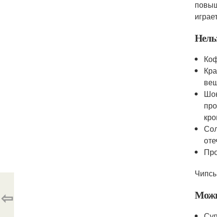
повыш
играе
Нель
Коф
Кра
вещ
Шок
про
кро
Сол
оте
Про
Чипсы,
⇦
Можн
Суп