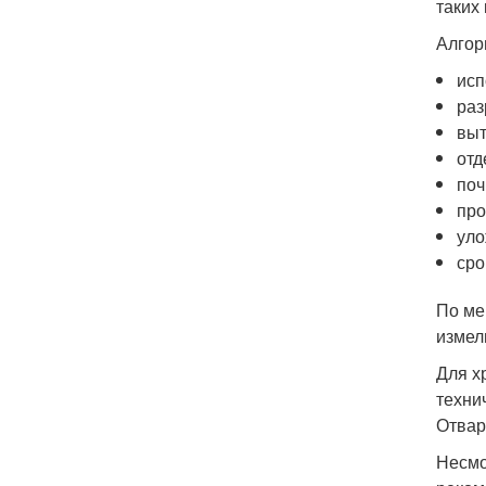
таких
Алгор
исп
раз
выт
отд
поч
про
уло
сро
По ме
измел
Для х
техни
Отвар
Несмо