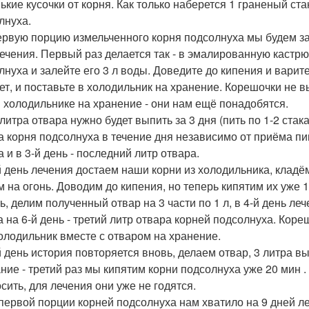
ькие кусочки от корня. Как только наберется 1 граненый стак
лнуха.
ервую порцию измельченного корня подсолнуха мы будем зав
лечения. Первый раз делается так - в эмалированную кастр
лнуха и залейте его 3 л воды. Доведите до кипения и варите
ет, и поставьте в холодильник на хранение. Корешочки не 
в холодильнике на хранение - они нам ещё понадобятся.
литра отвара нужно будет выпить за 3 дня (пить по 1-2 стак
а корня подсолнуха в течение дня независимо от приёма п
 и в 3-й день - последний литр отвара.
й день лечения достаем наши корни из холодильника, кладём
м на огонь. Доводим до кипения, но теперь кипятим их уже 1
ть, делим полученный отвар на 3 части по 1 л, в 4-й день л
 а на 6-й день - третий литр отвара корней подсолнуха. Ко
холодильник вместе с отваром на хранение.
й день история повторяется вновь, делаем отвар, 3 литра в
ние - третий раз мы кипятим корни подсолнуха уже 20 мин 
сить, для лечения они уже не годятся.
 первой порции корней подсолнуха нам хватило на 9 дней ле