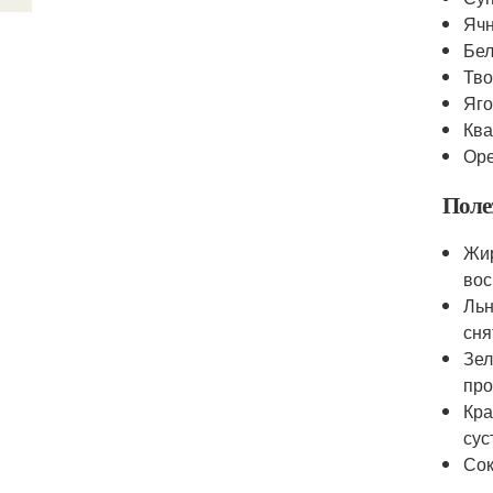
Ячн
Бел
Тво
Яго
Ква
Оре
Поле
Жир
вос
Льн
сня
Зел
про
Кра
сус
Сок