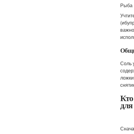
Рыба 
Учтит
(ибуп
важно
испол
Общи
Соль 
содер
ложки
сняти
Кто
для
Снача