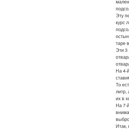
мален
подсо
Эту п
курс 
подсо
остын
таре 
Эти 3 
отвар
отвара
На 4-
стави
То ес
литр,
их в 
На 7-
внима
выбро
Итак,