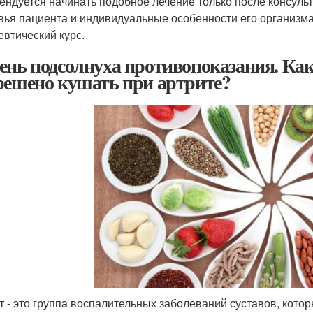
ендуется начинать подобное лечение только после консульт
вья пациента и индивидуальные особенности его организм
евтический курс.
ень подсолнуха противопоказания. Ка
решено кушать при артрите?
т - это группа воспалительных заболеваний суставов, кото