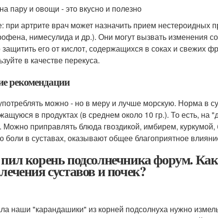
на пару и овощи - это вкусно и полезно
е: при артрите врач может назначить прием нестероидных
рофена, нимесулида и др.). Они могут вызвать изменения с
 защитить его от кислот, содержащихся в соках и свежих фру
ьзуйте в качестве перекуса.
е рекомендации
употреблять можно - но в меру и лучше морскую. Норма в сутк
жащуюся в продуктах (в среднем около 10 гр.). То есть, на 
. Можно приправлять блюда гвоздикой, имбирем, куркумой,
ю боли в суставах, оказывают общее благоприятное влияни
 пил корень подсолнечника форум. Как
 лечения суставов и почек?
ла наши "карандашики" из корней подсолнуха нужно измель