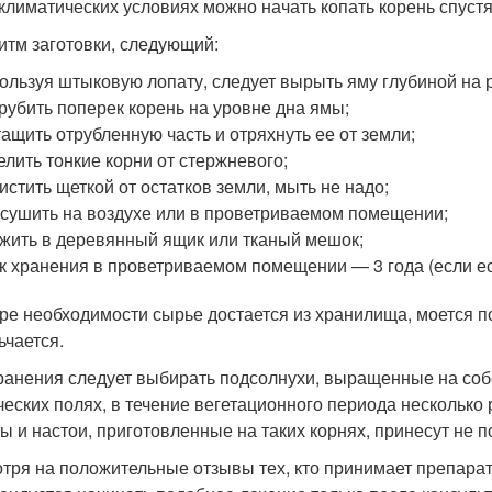
 климатических условиях можно начать копать корень спустя
итм заготовки, следующий:
ользуя штыковую лопату, следует вырыть яму глубиной на 
рубить поперек корень на уровне дна ямы;
ащить отрубленную часть и отряхнуть ее от земли;
елить тонкие корни от стержневого;
истить щеткой от остатков земли, мыть не надо;
сушить на воздухе или в проветриваемом помещении;
жить в деревянный ящик или тканый мешок;
к хранения в проветриваемом помещении — 3 года (если ес
ре необходимости сырье достается из хранилища, моется п
ьчается.
ранения следует выбирать подсолнухи, выращенные на собс
ческих полях, в течение вегетационного периода нескольк
ы и настои, приготовленные на таких корнях, принесут не по
тря на положительные отзывы тех, кто принимает препара