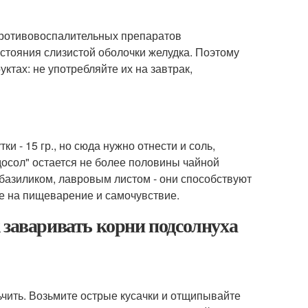
 противовоспалительных препаратов
остояния слизистой оболочки желудка. Поэтому
ктах: не употребляйте их на завтрак,
и - 15 гр., но сюда нужно отнести и соль,
"досол" остается не более половины чайной
 базиликом, лавровым листом - они способствуют
е на пищеварение и самочувствие.
 заваривать корни подсолнуха
чить. Возьмите острые кусачки и отщипывайте