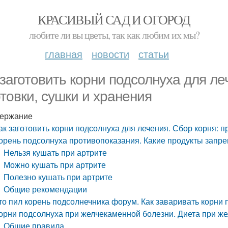
КРАСИВЫЙ САД И ОГОРОД
любите ли вы цветы, так как любим их мы?
главная
новости
статьи
 заготовить корни подсолнуха для ле
отовки, сушки и хранения
ержание
ак заготовить корни подсолнуха для лечения. Сбор корня: п
орень подсолнуха противопоказания. Какие продукты запр
Нельзя кушать при артрите
Можно кушать при артрите
Полезно кушать при артрите
Общие рекомендации
то пил корень подсолнечника форум. Как заваривать корни 
орни подсолнуха при желчекаменной болезни. Диета при ж
Общие правила