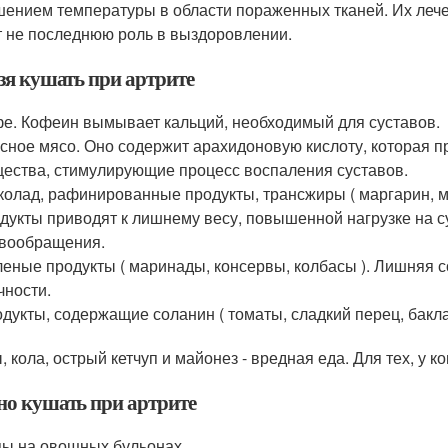
ением температуры в области пораженных тканей. Их лече
т не последнюю роль в выздоровлении.
зя кушать при артрите
е. Кофеин вымывает кальций, необходимый для суставов.
сное мясо. Оно содержит арахидоновую кислоту, которая п
ества, стимулирующие процесс воспаления суставов.
олад, рафинированные продукты, трансжиры ( маргарин, ма
дукты приводят к лишнему весу, повышенной нагрузке на 
вообращения.
еные продукты ( маринады, консервы, колбасы ). Лишняя со
чности.
дукты, содержащие соланин ( томаты, сладкий перец, бакл
 кола, острый кетчуп и майонез - вредная еда. Для тех, у ко
о кушать при артрите
ы на овощных бульонах