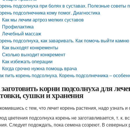
орень подсолнуха при болях в суставах. Полезные советы
орень подсолнечника кому помог. Диагностика
Как мы лечим артроз мелких суставов
Профилактика
Лечебный массаж
орень подсолнуха, как заваривать. Как помочь выйти камню 
Как выходят конкременты
Сколько выходит конкремент
Как избежать операции
Когда срочно нужна помощь врача
ак пить корень подсолнуха. Корень подсолнечника – особен
 заготовить корни подсолнуха для лече
отовки, сушки и хранения
омившись с тем, что лечит корень растения, надо узнать и о
иод цветения подсолнуха корень не заготавливается, т. к. в
ния. Следует подождать, пока семена созреют. В северных 