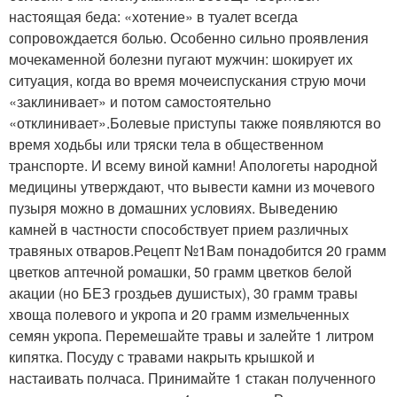
настоящая беда: «хотение» в туалет всегда
сопровождается болью. Особенно сильно проявления
мочекаменной болезни пугают мужчин: шокирует их
ситуация, когда во время мочеиспускания струю мочи
«заклинивает» и потом самостоятельно
«отклинивает».Болевые приступы также появляются во
время ходьбы или тряски тела в общественном
транспорте. И всему виной камни! Апологеты народной
медицины утверждают, что вывести камни из мочевого
пузыря можно в домашних условиях. Выведению
камней в частности способствует прием различных
травяных отваров.Рецепт №1Вам понадобится 20 грамм
цветков аптечной ромашки, 50 грамм цветков белой
акации (но БЕЗ гроздьев душистых), 30 грамм травы
хвоща полевого и укропа и 20 грамм измельченных
семян укропа. Перемешайте травы и залейте 1 литром
кипятка. Посуду с травами накрыть крышкой и
настаивать полчаса. Принимайте 1 стакан полученного