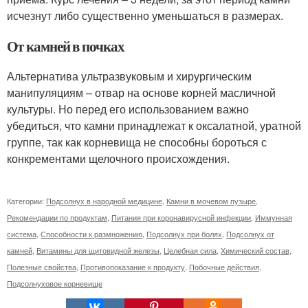
исчезнут либо существенно уменьшаться в размерах.
От камней в почках
Альтернатива ультразвуковым и хирургическим
манипуляциям – отвар на основе корней масличной
культуры. Но перед его использованием важно
убедиться, что камни принадлежат к оксалатной, уратной
группе, так как корневища не способны бороться с
конкрементами щелочного происхождения.
Категории:
Подсолнух в народной медицине
,
Камни в мочевом пузыре
,
Рекомендации по продуктам
,
Питания при коронавирусной инфекции
,
Иммунная
система
,
Способности к размножению
,
Подсолнух при болях
,
Подсолнух от
камней
,
Витамины для щитовидной железы
,
Целебная сила
,
Химический состав
,
Полезные свойства
,
Противопоказание к продукту
,
Побочные действия
,
Подсолнуховое корневище