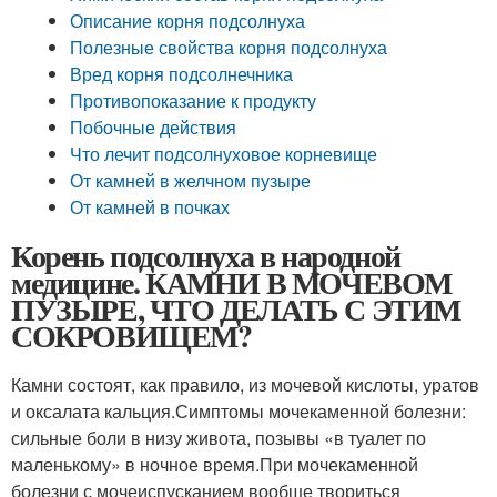
Описание корня подсолнуха
Полезные свойства корня подсолнуха
Вред корня подсолнечника
Противопоказание к продукту
Побочные действия
Что лечит подсолнуховое корневище
От камней в желчном пузыре
От камней в почках
Корень подсолнуха в народной
медицине. КАМНИ В МОЧЕВОМ
ПУЗЫРЕ, ЧТО ДЕЛАТЬ С ЭТИМ
СОКРОВИЩЕМ?
Камни состоят, как правило, из мочевой кислоты, уратов
и оксалата кальция.Симптомы мочекаменной болезни:
сильные боли в низу живота, позывы «в туалет по
маленькому» в ночное время.При мочекаменной
болезни с мочеиспусканием вообще твориться