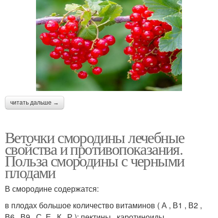
читать дальше →
Веточки смородины лечебные
свойства и противопоказания.
Польза смородины с черными
плодами
В смородине содержатся:
в плодах большое количество витаминов ( А , В1 , В2 ,
В6 , В9 , С, Е , К , Р ); пектины , каротиноиды,