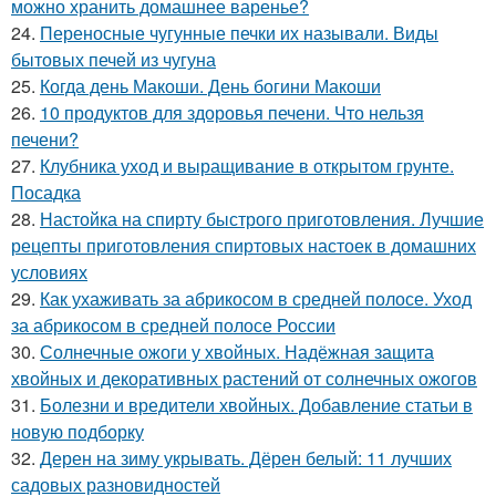
можно хранить домашнее варенье?
24.
Переносные чугунные печки их называли. Виды
бытовых печей из чугуна
25.
Когда день Макоши. День богини Макоши
26.
10 продуктов для здоровья печени. Что нельзя
печени?
27.
Клубника уход и выращивание в открытом грунте.
Посадка
28.
Настойка на спирту быстрого приготовления. Лучшие
рецепты приготовления спиртовых настоек в домашних
условиях
29.
Как ухаживать за абрикосом в средней полосе. Уход
за абрикосом в средней полосе России
30.
Солнечные ожоги у хвойных. Надёжная защита
хвойных и декоративных растений от солнечных ожогов
31.
Болезни и вредители хвойных. Добавление статьи в
новую подборку
32.
Дерен на зиму укрывать. Дёрен белый: 11 лучших
садовых разновидностей