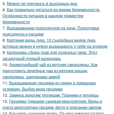
5.
Можно ли торговать в выходные дни.
6.
Как правильно питаться во время беременности.
Особенности питания в каждом триместре
беременности
7.
Выращивание подсолнухов на даче. Подготовка
подсолнуха к посадке
8.
Картинки виды лука. 10 съедобных видов лука,
которые можно и нужно выращивать у себя на огороде
9.
Календарь сбора трав для полезных чаев. Этот
загадочный лунный календарь
10.
Ароматнейший чай из веточек смородины. Как
приготовить лечебные чаи из веточек вишни,
смородины, шиповника зимой
11.
Выращивание гвоздики из семян в домашних
условиях. Выбор вида гвоздики
12.
Замена дорогим теплицам. Парники и теплицы
13.
Гвоздика турецкая садовая многолетняя. Виды и
сорта многолетних гвоздик: фото и описание цветов
14.
Как сеять газонную траву. От чего зависит густота