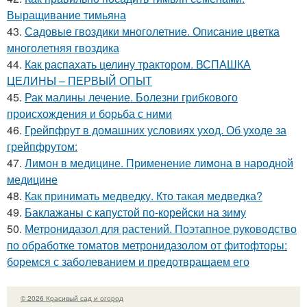
Выращивание тимьяна
43.
Садовые гвоздики многолетние. Описание цветка
многолетняя гвоздика
44.
Как распахать целину трактором. ВСПАШКА
ЦЕЛИНЫ – ПЕРВЫЙ ОПЫТ
45.
Рак малины лечение. Болезни грибкового
происхождения и борьба с ними
46.
Грейпфрут в домашних условиях уход. Об уходе за
грейпфрутом:
47.
Лимон в медицине. Применение лимона в народной
медицине
48.
Как принимать медведку. Кто такая медведка?
49.
Баклажаны с капустой по-корейски на зиму
50.
Метронидазол для растений. Поэтапное руководство
по обработке томатов метронидазолом от фитофторы:
боремся с заболеванием и предотвращаем его
© 2026 Красивый сад и огород