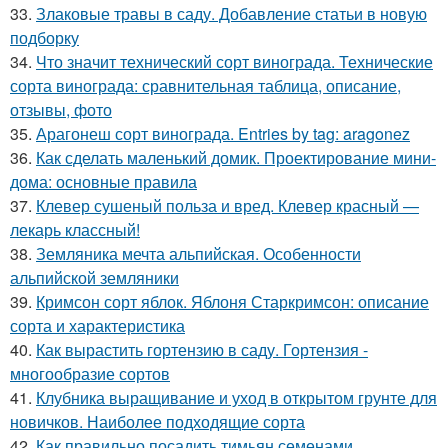
33.
Злаковые травы в саду. Добавление статьи в новую
подборку
34.
Что значит технический сорт винограда. Технические
сорта винограда: сравнительная таблица, описание,
отзывы, фото
35.
Арагонеш сорт винограда. Entries by tag: aragonez
36.
Как сделать маленький домик. Проектирование мини-
дома: основные правила
37.
Клевер сушеный польза и вред. Клевер красный —
лекарь классный!
38.
Земляника мечта альпийская. Особенности
альпийской земляники
39.
Кримсон сорт яблок. Яблоня Старкримсон: описание
сорта и характеристика
40.
Как вырастить гортензию в саду. Гортензия -
многообразие сортов
41.
Клубника выращивание и уход в открытом грунте для
новичков. Наиболее подходящие сорта
42.
Как правильно посадить тимьян семенами.