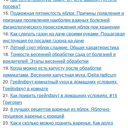
посева?
15.
Подкожная пятнистость яблок. Причины появления и
признаки проявления наиболее важных болезней
физиологического происхождения яблок при хранении
16.
Как сделать газон на даче своими руками. Пошаговая
инструкция по посадке газона на даче
17.
Летний сорт яблок сладкие. Общая характеристика
18.
Тонкости весенней обработки сада от болезней и
вредителей. Этапы весенней обработки
19.
Когда можно есть капусту после обработки
химикатами. Весенняя капустная муха (Delia radicum
20.
Грейпфрут комнатный уход в домашних условиях.
Грейпфрут в комнате
21.
Как привить грейпфрут в домашних условиях. #15
Григорич
22.
8 лучших рецептов варенья из яблок. Яблочно-
грушевое варенье с корицей
23.
Как и сколько можно хранить варенье. Как долго