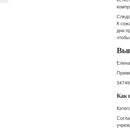
компр
Следо
К сож
дни п
чтобы
Выг
Елена
Приме
34749
Как 
Катег
Согла
учреж