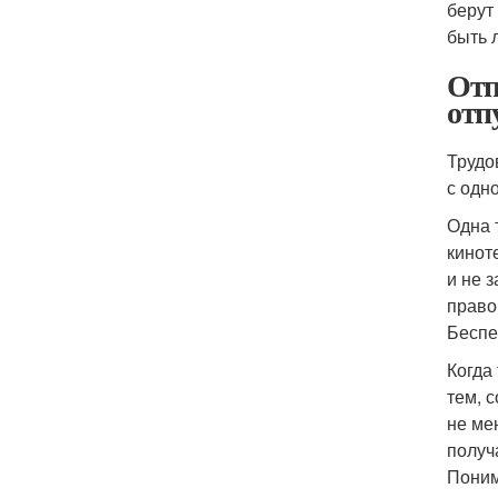
берут
быть 
Отп
отп
Трудо
с одн
Одна 
кинот
и не 
право
Беспе
Когда
тем, 
не ме
получ
Поним