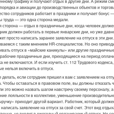
енному графику и получают отдых в другие дни. А режим см
порядка и авиации до производственных объектов и торгов
ество сотрудников работает в праздники и получает бонус 
ы труда — это одна сторона медали.
я сторона — отдых в праздничные дни, когда человек должен
дник должен работать в первые январские дни, но уже давно
жет просто написать заранее заявление на отпуск в эти дни
иваемся с таким мнением HR-специалистов. Но оно приводит
ивать отпуск в «майские каникулы» или другие праздничные д
ерабочие праздничные дни, приходящиеся на период оплачи
ка не включаются. И если изучить ст. 112 Трудового кодекса
ые нельзя включить в отпуск.
е делать, если сотрудник пришел к вам с заявлением на отп
а. Чтобы оставаться в правовом поле, вы должны отказать ч
ли это можно назвать шагом навстречу своему персоналу, а
ние лояльности в коллективе, уменьшение производительно
ыручку» приходит другой вариант. Работник, который должен 
 написать заявление на отпуск за свой счет. Этот вид отдых
твенно, не входит в ежегодный оплачиваемый отпуск. Но со