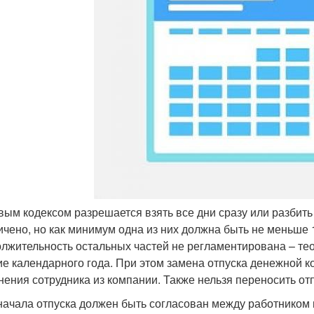
вым кодексом разрешается взять все дни сразу или разбить 
ичено, но как минимум одна из них должна быть не меньше 1
лжительность остальных частей не регламентирована – тео
ие календарного года. При этом замена отпуска денежной к
нения сотрудника из компании. Также нельзя переносить от
начала отпуска должен быть согласован между работником и