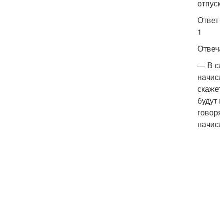
отпус
Ответ
1
Отвеч
— В с
начис
скаже
будут
говор
начис