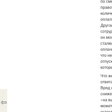
по см
право
колич
оплат
Друга
сотру
он мо
сталк
оплач
что н
отпус
котор
Что ж
ответ
Вряд 
сниже
⇦
«на в
может
естес