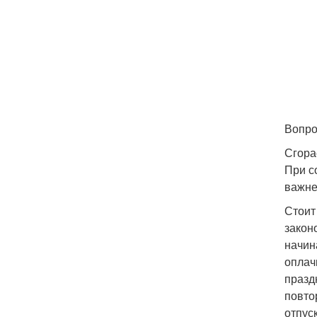
Вопро
Сгора
При с
важне
Стоит
закон
начин
оплач
празд
повто
отпус