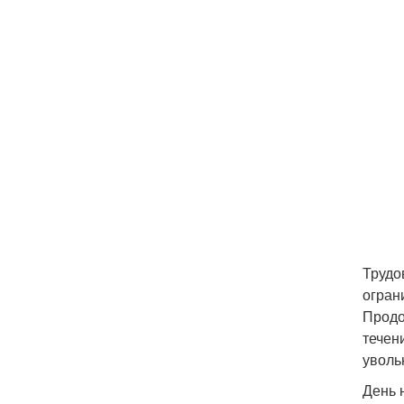
Трудо
огран
Продо
течен
уволь
День 