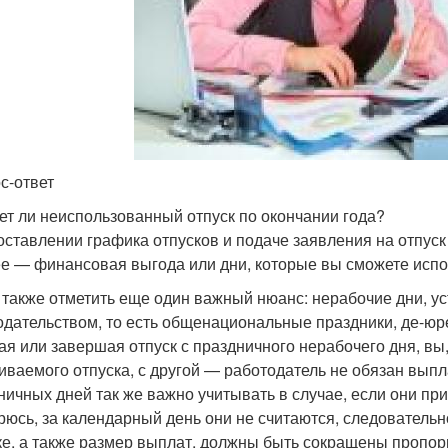
с-ответ
ет ли неиспользованный отпуск по окончании года?
оставлении графика отпусков и подаче заявления на отпуск
е — финансовая выгода или дни, которые вы сможете испол
 также отметить еще один важный нюанс: нерабочие дни, 
одательством, то есть общенациональные праздники, де-юр
ая или завершая отпуск с праздничного нерабочего дня, вы,
иваемого отпуска, с другой — работодатель не обязан выпл
ничных дней так же важно учитывать в случае, если они при
рюсь, за календарный день они не считаются, следователь
ке, а также размер выплат, должны быть сокращены пропо