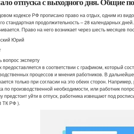
ало отпуска с выходного дня. Общие п
довом кодексе РФ прописано право на отдых, одним из видов к
Его стандартная продолжительность – 28 календарных дней.
чивается. Право на него возникает через шесть месяцев по
ский Юрий
т
ь вопрос эксперту
к предоставляется в соответствии с графиком, который сос
водственных процессов и мнения работников. В дальнейше
кается только при согласии на это обеих сторон. Например,
ка по производственной необходимости, или работник попро
му предстоит уйти в отпуск, работника извещают под роспись
3 ТК РФ ).