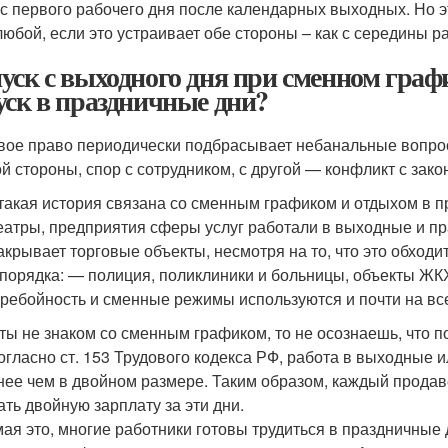
 с первого рабочего дня после календарных выходных. Но э
любой, если это устраивает обе стороны – как с середины ра
уск с выходного дня при сменном граф
уск в праздничные дни?
вое право периодически подбрасывает небанальные вопрос
ой стороны, спор с сотрудником, с другой — конфликт с зако
такая история связана со сменным графиком и отдыхом в п
еатры, предприятия сферы услуг работали в выходные и пра
закрывает торговые объекты, несмотря на то, что это обхо
порядка: — полиция, поликлиники и больницы, объекты ЖКХ
ребойность и сменные режимы используются и почти на вс
 ты не знаком со сменным графиком, то не осознаешь, что 
согласно ст. 153 Трудового кодекса РФ, работа в выходные
нее чем в двойном размере. Таким образом, каждый продаве
ать двойную зарплату за эти дни.
ая это, многие работники готовы трудиться в праздничные д