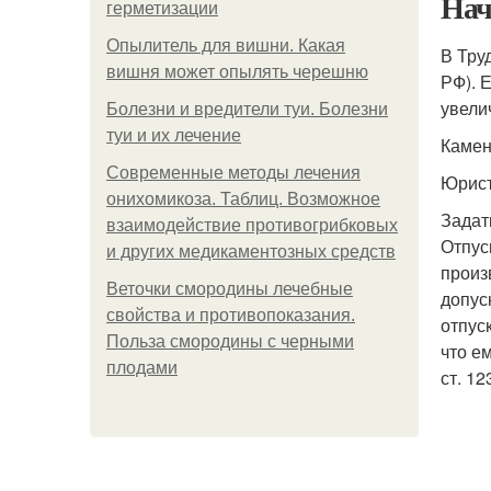
Нач
герметизации
Опылитель для вишни. Какая
В Тру
вишня может опылять черешню
РФ). 
увели
Болезни и вредители туи. Болезни
туи и их лечение
Камен
Современные методы лечения
Юрис
онихомикоза. Таблиц. Возможное
Задат
взаимодействие противогрибковых
Отпус
и других медикаментозных средств
произ
Веточки смородины лечебные
допус
свойства и противопоказания.
отпус
Польза смородины с черными
что е
плодами
ст. 12