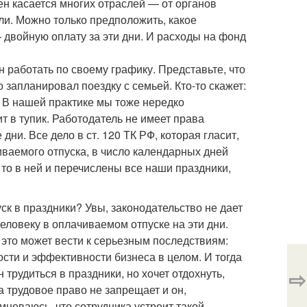
ен касается многих отраслей — от органов
ли. Можно только предположить, какое
— двойную оплату за эти дни. И расходы на фонд
 работать по своему графику. Представьте, что
 запланировал поездку с семьей. Кто-то скажет:
. В нашей практике мы тоже нередко
 в тупик. Работодатель не имеет права
ни. Все дело в ст. 120 ТК РФ, которая гласит,
ваемого отпуска, в число календарных дней
, то в ней и перечислены все наши праздники,
уск в праздники? Увы, законодательство не дает
еловеку в оплачиваемом отпуске на эти дни.
 это может вести к серьезным последствиям:
сти и эффективности бизнеса в целом. И тогда
⇨
трудиться в праздники, но хочет отдохнуть,
а трудовое право не запрещает и он,
мневаюсь, что сотрудника устроит такой