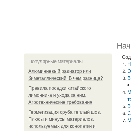
Нач
Сод
Популярные материалы
Н
О
Алюминиевый радиатор или
В
биметаллический. В чем разница?
Правила посадки китайского
М
лимонника и ухода за ним.
т
Агротехнические требования
В
Герметизация сруба теплый шов.
С
Плюсы и минусы материалов,
М
используемых для конопатки и