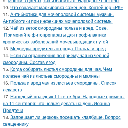
9.
Мошки в цветах, как избавиться. Народные способы
10.
Что означает маркировка саженцев. Контейнер «Р9»
11.
Антибиотики для мочеполовой системы мужчин.
Антибиотики при инфекциях мочеполовой системы
12.
Чай из веток смородины польза и вред. Сове.
Применяйте фитопрепараты для профилактики
хронических заболеваний мочевыводящих путей
13.
Медведка вредитель огорода. Польза и вред
14.
Если ли ограничения по приему чая из черной
смородины. Состав ягод
15.
Когда собирать листья смородины для чая. Чем
полезен чай из листьев смородины и малины
16.
Польза и вред чая из листьев смородины. Список
лекарств
17.
Народный праздник 11 сентября. Народные приметы
на 11 сентября: что нельзя делать на день Иоанна
Предтечи
18.
Запрещает ли церковь посещать кладбище. Вопрос
священнику