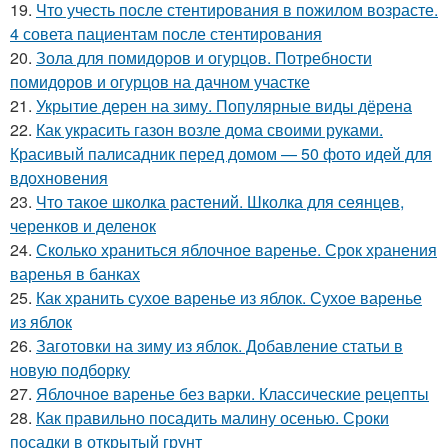
19.
Что учесть после стентирования в пожилом возрасте.
4 совета пациентам после стентирования
20.
Зола для помидоров и огурцов. Потребности
помидоров и огурцов на дачном участке
21.
Укрытие дерен на зиму. Популярные виды дёрена
22.
Как украсить газон возле дома своими руками.
Красивый палисадник перед домом — 50 фото идей для
вдохновения
23.
Что такое школка растений. Школка для сеянцев,
черенков и деленок
24.
Сколько храниться яблочное варенье. Срок хранения
варенья в банках
25.
Как хранить сухое варенье из яблок. Сухое варенье
из яблок
26.
Заготовки на зиму из яблок. Добавление статьи в
новую подборку
27.
Яблочное варенье без варки. Классические рецепты
28.
Как правильно посадить малину осенью. Сроки
посадки в открытый грунт