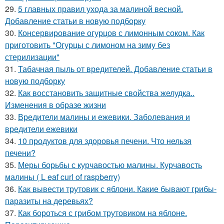
29.
5 главных правил ухода за малиной весной.
Добавление статьи в новую подборку
30.
Консервирование огурцов с лимонным соком. Как
приготовить "Огурцы с лимоном на зиму без
стерилизации"
31.
Табачная пыль от вредителей. Добавление статьи в
новую подборку
32.
Как восстановить защитные свойства желудка..
Изменения в образе жизни
33.
Вредители малины и ежевики. Заболевания и
вредители ежевики
34.
10 продуктов для здоровья печени. Что нельзя
печени?
35.
Меры борьбы с курчавостью малины. Курчавость
малины ( L eaf curl of raspberry)
36.
Как вывести трутовик с яблони. Какие бывают грибы-
паразиты на деревьях?
37.
Как бороться с грибом трутовиком на яблоне.