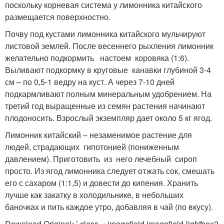
поскольку корневая система у лимонника китайского
размещается поверхностно.
Почву под кустами лимонника китайского мульчируют
листовой землей. После весеннего рыхления лимонник
желательно подкормить настоем коровяка (1:6).
Выливают подкормку в круговые канавки глубиной 3-4
см – по 0,5-1 ведру на куст. А через 7-10 дней
подкармливают полным минеральным удобрением. На
третий год выращенные из семян растения начинают
плодоносить. Взрослый экземпляр дает около 5 кг ягод.
Лимонник китайский – незаменимое растение для
людей, страдающих гипотонией (пониженным
давлением). Приготовить из него лечебный сироп
просто. Из ягод лимонника следует отжать сок, смешать
его с сахаром (1:1,5) и довести до кипения. Хранить
лучше как закатку в холодильнике, в небольших
баночках и пить каждое утро, добавляя в чай (по вкусу).
Download Original>’ class=»imagefield imagefield-lightbox2