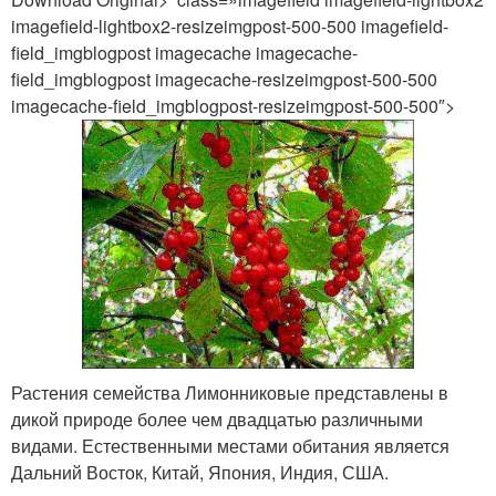
imagefield-lightbox2-resizeimgpost-500-500 imagefield-
field_imgblogpost imagecache imagecache-
field_imgblogpost imagecache-resizeimgpost-500-500
imagecache-field_imgblogpost-resizeimgpost-500-500″>
Растения семейства Лимонниковые представлены в
дикой природе более чем двадцатью различными
видами. Естественными местами обитания является
Дальний Восток, Китай, Япония, Индия, США.