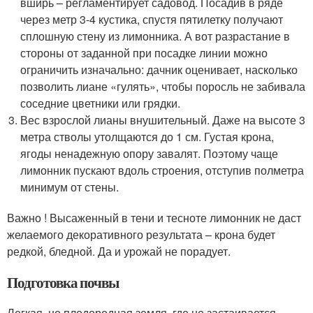
вширь – регламентирует садовод. Посадив в ряде
через метр 3-4 кустика, спустя пятилетку получают
сплошную стену из лимонника. А вот разрастание в
стороны от заданной при посадке линии можно
ограничить изначально: дачник оценивает, насколько
позволить лиане «гулять», чтобы поросль не забивала
соседние цветники или грядки.
Вес взрослой лианы внушительный. Даже на высоте 3
метра стволы утолщаются до 1 см. Густая крона,
ягоды ненадежную опору завалят. Поэтому чаще
лимонник пускают вдоль строения, отступив полметра
минимум от стены.
Важно ! Высаженный в тени и тесноте лимонник не даст
желаемого декоративного результата – крона будет
редкой, бледной. Да и урожай не порадует.
Подготовка почвы
Легкая, но плодородная земля, где не застаивается