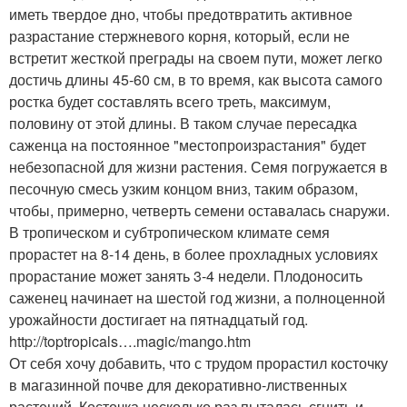
иметь твердое дно, чтобы предотвратить активное
разрастание стержневого корня, который, если не
встретит жесткой преграды на своем пути, может легко
достичь длины 45-60 см, в то время, как высота самого
ростка будет составлять всего треть, максимум,
половину от этой длины. В таком случае пересадка
саженца на постоянное "местопроизрастания" будет
небезопасной для жизни растения. Семя погружается в
песочную смесь узким концом вниз, таким образом,
чтобы, примерно, четверть семени оставалась снаружи.
В тропическом и субтропическом климате семя
прорастет на 8-14 день, в более прохладных условиях
прорастание может занять 3-4 недели. Плодоносить
саженец начинает на шестой год жизни, а полноценной
урожайности достигает на пятнадцатый год.
http://toptropicals….magic/mango.htm
От себя хочу добавить, что с трудом прорастил косточку
в магазинной почве для декоративно-лиственных
растений. Косточка несколько раз пыталась сгнить и