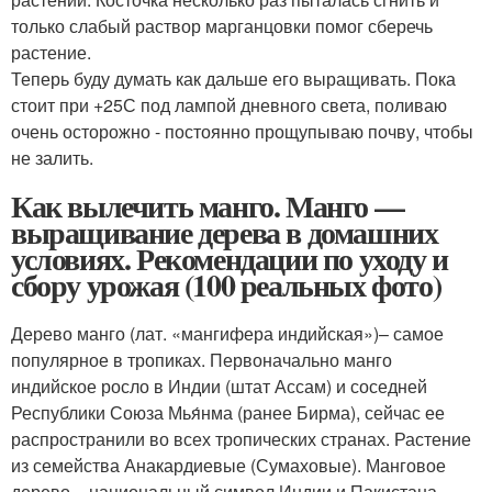
только слабый раствор марганцовки помог сберечь
растение.
Теперь буду думать как дальше его выращивать. Пока
стоит при +25С под лампой дневного света, поливаю
очень осторожно - постоянно прощупываю почву, чтобы
не залить.
Как вылечить манго. Манго —
выращивание дерева в домашних
условиях. Рекомендации по уходу и
сбору урожая (100 реальных фото)
Дерево манго (лат. «мангифера индийская»)– самое
популярное в тропиках. Первоначально манго
индийское росло в Индии (штат Ассам) и соседней
Республики Союза Мья́нма (ранее Бирма), сейчас ее
распространили во всех тропических странах. Растение
из семейства Анакардиевые (Сумаховые). Манговое
дерево – национальный символ Индии и Пакистана.