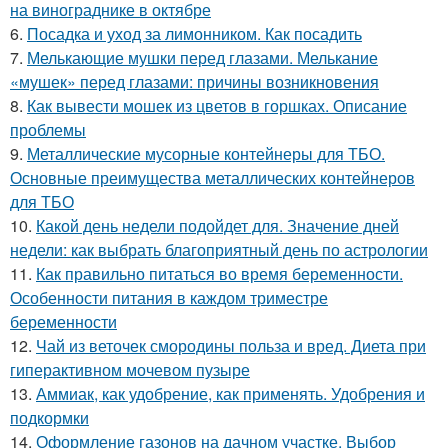
на винограднике в октябре
6.
Посадка и уход за лимонником. Как посадить
7.
Мелькающие мушки перед глазами. Мелькание
«мушек» перед глазами: причины возникновения
8.
Как вывести мошек из цветов в горшках. Описание
проблемы
9.
Металлические мусорные контейнеры для ТБО.
Основные преимущества металлических контейнеров
для ТБО
10.
Какой день недели подойдет для. Значение дней
недели: как выбрать благоприятный день по астрологии
11.
Как правильно питаться во время беременности.
Особенности питания в каждом триместре
беременности
12.
Чай из веточек смородины польза и вред. Диета при
гиперактивном мочевом пузыре
13.
Аммиак, как удобрение, как применять. Удобрения и
подкормки
14.
Оформление газонов на дачном участке. Выбор