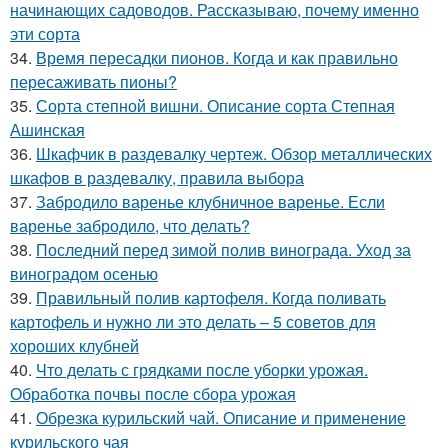
начинающих садоводов. Рассказываю, почему именно
эти сорта
34.
Время пересадки пионов. Когда и как правильно
пересаживать пионы?
35.
Сорта степной вишни. Описание сорта Степная
Ашинская
36.
Шкафчик в раздевалку чертеж. Обзор металлических
шкафов в раздевалку, правила выбора
37.
Забродило варенье клубничное варенье. Если
варенье забродило, что делать?
38.
Последний перед зимой полив винограда. Уход за
виноградом осенью
39.
Правильный полив картофеля. Когда поливать
картофель и нужно ли это делать – 5 советов для
хороших клубней
40.
Что делать с грядками после уборки урожая.
Обработка почвы после сбора урожая
41.
Обрезка курильский чай. Описание и применение
курильского чая