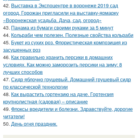
42.
Выставка в Экспоцентре в воронеже 2019 сад
огород. Горожан пригласили на выставку-ярмарку
«Воронежская усадьба. Дача, сад, огород»
43.
Панама из бумаги своими руками за 5 минут
44.
Кольраби чем полезен. Полезные свойства кольраби
45.
Букет из сухих роз. Флористическая композиция из
засушенных роз
46.
Как правильно хранить персики в домашних
условиях. Как можно заморозить персики на зиму: 8
лучших способов
47.
Сидр яблочно грушевый. Домашний грушевый сидр
по классической технологии
48.
Как вырастить гортензию на даче. Гортензия
крупнолистная (садовая) – описание
49.
Флоксы вредители и болезни. Здравствуйте, дорогие
читатели!
50.
День огня праздник.