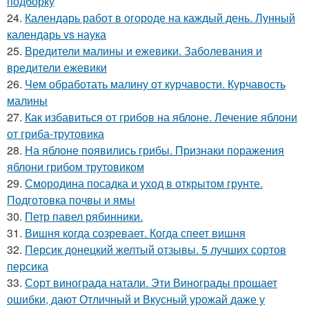
подборку
24.
Календарь работ в огороде на каждый день. Лунный
календарь vs наука
25.
Вредители малины и ежевики. Заболевания и
вредители ежевики
26.
Чем обработать малину от курчавости. Курчавость
малины
27.
Как избавиться от грибов на яблоне. Лечение яблони
от гриба-трутовика
28.
На яблоне появились грибы. Признаки поражения
яблони грибом трутовиком
29.
Смородина посадка и уход в открытом грунте.
Подготовка почвы и ямы
30.
Петр павел рябинники.
31.
Вишня когда созревает. Когда спеет вишня
32.
Персик донецкий желтый отзывы. 5 лучших сортов
персика
33.
Сорт винограда натали. Эти Винограды прощает
ошибки, дают Отличный и Вкусный урожай даже у