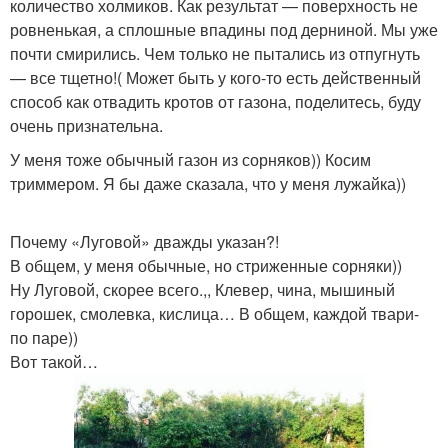
количество холмиков. Как результат — поверхность не
ровненькая, а сплошные впадины под дерниной. Мы уже
почти смирились. Чем только не пытались из отпугнуть
— все тщетно!( Может быть у кого-то есть действенный
способ как отвадить кротов от газона, поделитесь, буду
очень признательна.
У меня тоже обычный газон из сорняков)) Косим
триммером. Я бы даже сказала, что у меня лужайка))
Почему «Луговой» дважды указан?!
В общем, у меня обычные, но стриженные сорняки))
Ну Луговой, скорее всего.,, Клевер, чина, мышиный
горошек, смолевка, кислица… В общем, каждой твари-
по паре))
Вот такой…