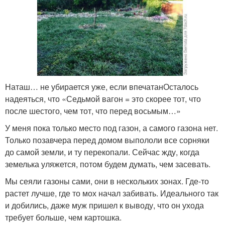
Наташ… не убирается уже, если впечатанОсталось
надеяться, что «Седьмой вагон = это скорее тот, что
после шестого, чем тот, что перед восьмым…»
У меня пока только место под газон, а самого газона нет.
Только позавчера перед домом выпололи все сорняки
до самой земли, и ту перекопали. Сейчас жду, когда
земелька уляжется, потом будем думать, чем засевать.
Мы сеяли газоны сами, они в нескольких зонах. Где-то
растет лучше, где то мох начал забивать. Идеального так
и добились, даже муж пришел к выводу, что он ухода
требует больше, чем картошка.