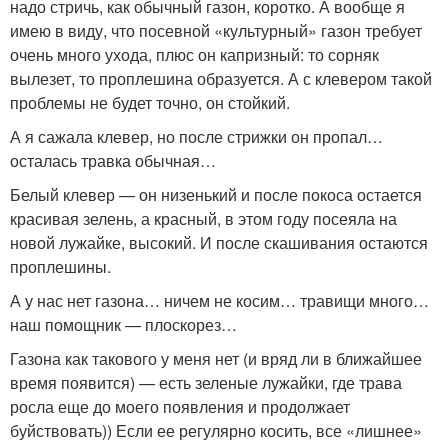
надо стричь, как обычный газон, коротко. А вообще я
имею в виду, что посевной «культурный» газон требует
очень много ухода, плюс он капризный: то сорняк
вылезет, то проплешина образуется. А с клевером такой
проблемы не будет точно, он стойкий.
А я сажала клевер, но после стрижки он пропал…
осталась травка обычная…
Белый клевер — он низенький и после покоса остается
красивая зелень, а красный, в этом году посеяла на
новой лужайке, высокий. И после скашивания остаются
проплешины.
А у нас нет газона… ничем не косим… травищи много…
наш помощник — плоскорез…
Газона как такового у меня нет (и вряд ли в ближайшее
время появится) — есть зеленые лужайки, где трава
росла еще до моего появления и продолжает
буйствовать)) Если ее регулярно косить, все «лишнее»