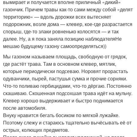
вымирает и получается вполне приличный «дикий»
газончик. Причем травы как-то сами между собой «делят
территорию» — вдоль дорожки всех вытесняет
подорожник, возле дома — клевер, кое-где разрастается
спорыш, где-то злаки ровненько колосятся — и так
далее. Ну, а я пока заняла позицию наблюдателяНе
мешаю будущему газону самоопределяться))
Мы газоном называем площадь, свободную от грядок,
где растёт трава. Там в основном клевер, мятлик,
которые периодически подсеваю. Норовят прорастать
одуванчики, пырей, пастушья сумка и прочие сорняки.
Что-то поливаю гербицидами, что-то дёргаю. Постоянно
скашиваю. Скошенная подсохшая трава идёт на мульчу.
Клевер хорошо выдерживает и быстро поднимается
после автомобиля.
Внуку нравится бегать босиком по мягкой лужайке.
Поэтому слежу и стараюсь тщательно вычёсывать её от
острых, колющих предметов.