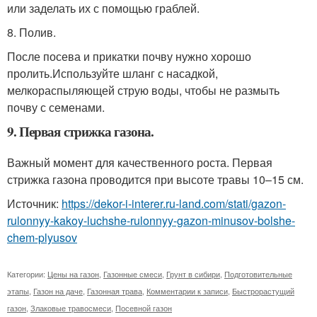
или заделать их с помощью граблей.
8. Полив.
После посева и прикатки почву нужно хорошо
пролить.Используйте шланг с насадкой,
мелкораспыляющей струю воды, чтобы не размыть
почву с семенами.
9. Первая стрижка газона.
Важный момент для качественного роста. Первая
стрижка газона проводится при высоте травы 10–15 см.
Источник:
https://dekor-i-interer.ru-land.com/stati/gazon-
rulonnyy-kakoy-luchshe-rulonnyy-gazon-minusov-bolshe-
chem-plyusov
Категории:
Цены на газон
,
Газонные смеси
,
Грунт в сибири
,
Подготовительные
этапы
,
Газон на даче
,
Газонная трава
,
Комментарии к записи
,
Быстрорастущий
газон
,
Злаковые травосмеси
,
Посевной газон