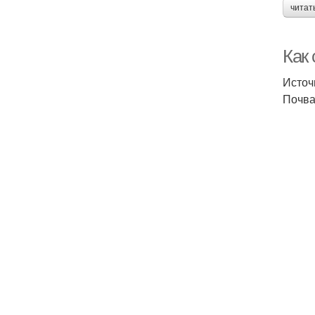
читат
Как 
Источ
Почва