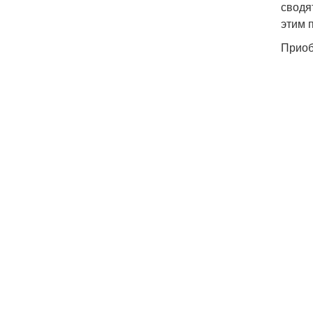
сводя
этим 
Приоб