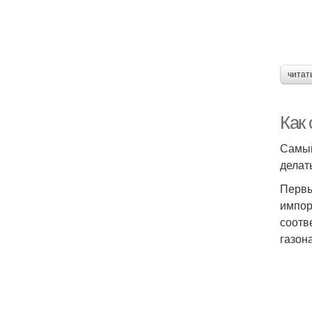
читат
Как 
Самый
делат
Первы
импор
соотв
газона