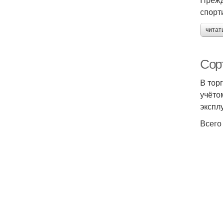
спорт
читат
Сор
В тор
учёто
экспл
Всего