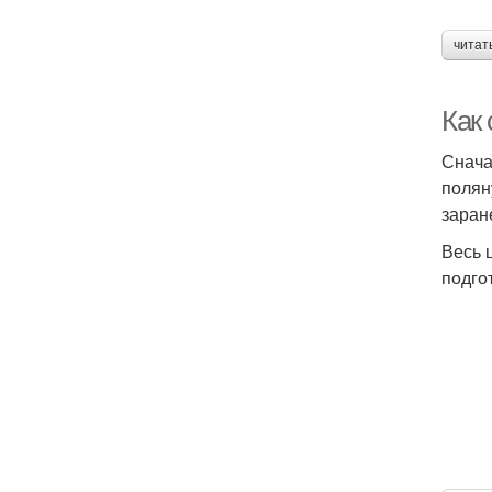
читат
Как
Снача
полян
заран
Весь 
подго