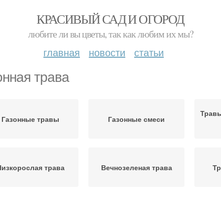
КРАСИВЫЙ САД И ОГОРОД
любите ли вы цветы, так как любим их мы?
главная
новости
статьи
онная трава
Травы
Газонные травы
Газонные смеси
Низкорослая трава
Вечнозеленая трава
Тр
Травы для спортивного
Травы для дачи
Тр