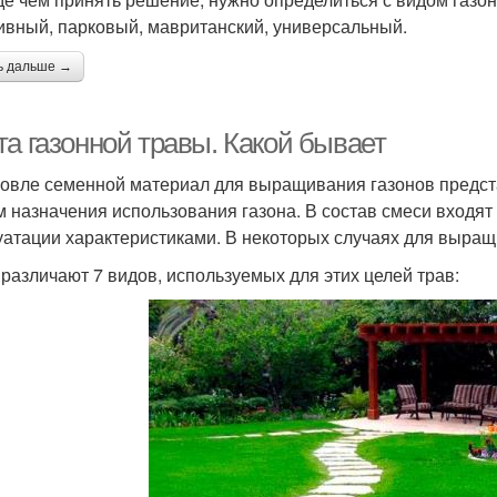
ивный, парковый, мавританский, универсальный.
ь дальше →
та газонной травы. Какой бывает
говле семенной материал для выращивания газонов предста
м назначения использования газона. В состав смеси входя
уатации характеристиками. В некоторых случаях для выра
 различают 7 видов, используемых для этих целей трав: