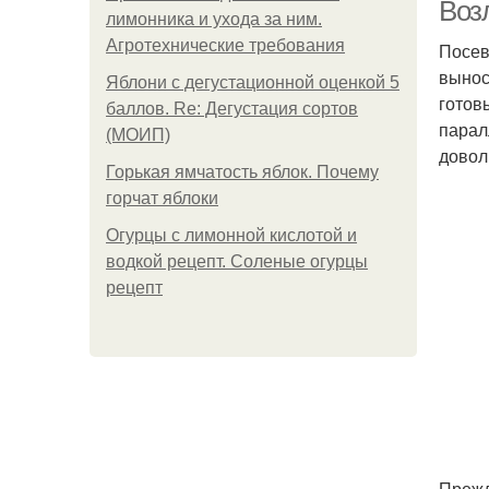
Воз
лимонника и ухода за ним.
Агротехнические требования
Посев
вынос
Яблони с дегустационной оценкой 5
И
готов
баллов. Re: Дегустация сортов
парал
(МОИП)
довол
Горькая ямчатость яблок. Почему
горчат яблоки
Огурцы с лимонной кислотой и
водкой рецепт. Соленые огурцы
рецепт
Прежд