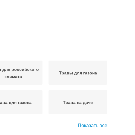
 для российского
Травы для газона
климата
ава для газона
Трава на даче
Показать все
ава на участке
Трава для дачи