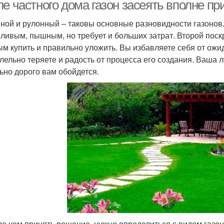
покрытия
ле частного дома газон засеять вполне п
ной и рулонный – таковы основные разновидности газонов
ливым, пышным, но требует и больших затрат. Второй поскр
скусственная трава
ым купить и правильно уложить. Вы избавляете себя от ожид
лельно теряете и радость от процесса его создания. Ваша л
ьно дорого вам обойдется.
е чем принять решение, нужно определиться с видом газо