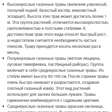
Высокорослые газонные травы (железняк узколосый,
ползучий пырей, безостый костёр, виколистный
эспарцет). Высота этих трав может достигать более 1
м. Эта группа растений, отличается высокорослостью,
светолюбивостью и толстыми стеблями. К
достоинствам трав этого вида относят быстрый рост,
а недостатком считается необходимость частых
покосов. Траву приходится косить несколько раз в
месяц.
Полуверховые газонные травы (жёлтая люцерна,
луговая тимофеевка, пастбищный райграс). Группа
включает в себя среднерослые газонные травы. Их
стебли имеют высоту 50-100 см. После стрижки травы
очень быстро оживают и разрастаются, создавая
плотный газонный ковёр. Этот вид растений
используют для засева больших лужаек. Травы
гармонично комбинируются с садовыми цветами.
Среднерослые газонные травы (красная овсяница,