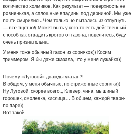
количество холмиков. Как результат — поверхность не
ровненькая, а сплошные впадины под дерниной. Мы уже
почти смирились. Чем только не пытались из отпугнуть
— все тщетно!( Может быть у кого-то есть действенный
способ как отвадить кротов от газона, поделитесь, буду
очень признательна.
У меня тоже обычный газон из сорняков)) Косим
триммером. Я бы даже сказала, что у меня лужайка))
Почему «Луговой» дважды указан?!
В общем, у меня обычные, но стриженные сорняки))
Ну Луговой, скорее всего.,, Клевер, чина, мышиный
горошек, смолевка, кислица… В общем, каждой твари-
по паре))
Вот такой…