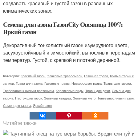
создавать красивый и густой газон в различных
климатических зонах.
Семена для газона ГазонCity Овсяница 100%
Яркий газон
Декоративный тонколистный газон изумрудного цвета,
засухоустойчивый и зимостойкий, вынослив к перепадам
температур. Густой, с крепкой и плотной дерниной.
Категории:
Красивый газон
,
Злаковые травосмеси
,
Газонная трава
,
Комментарии к
записи
,
Трава для газона
,
Газонные травы
,
Низкорослая трава
,
Травы для газона
,
Требования к низким растениям
,
Карликовые виды
,
Травы для дачи
,
Семена для
газона
,
Настоящий газон
,
Зеленый квадрат
,
Зеленый метр
,
Теневыносливый газон
,
Семен для газона
,
Яркий газон
Читайте также