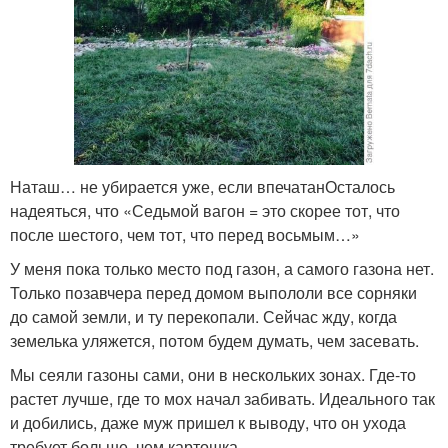
Наташ… не убирается уже, если впечатанОсталось
надеяться, что «Седьмой вагон = это скорее тот, что
после шестого, чем тот, что перед восьмым…»
У меня пока только место под газон, а самого газона нет.
Только позавчера перед домом выпололи все сорняки
до самой земли, и ту перекопали. Сейчас жду, когда
земелька уляжется, потом будем думать, чем засевать.
Мы сеяли газоны сами, они в нескольких зонах. Где-то
растет лучше, где то мох начал забивать. Идеального так
и добились, даже муж пришел к выводу, что он ухода
требует больше, чем картошка.