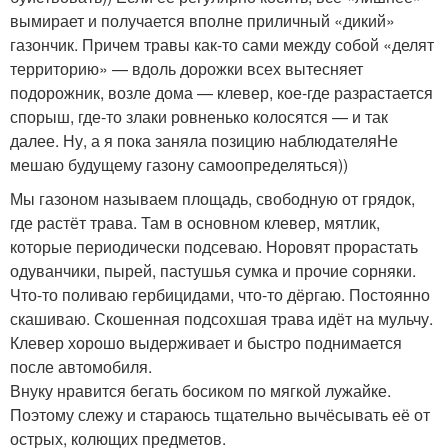
вымирает и получается вполне приличный «дикий»
газончик. Причем травы как-то сами между собой «делят
территорию» — вдоль дорожки всех вытесняет
подорожник, возле дома — клевер, кое-где разрастается
спорыш, где-то злаки ровненько колосятся — и так
далее. Ну, а я пока заняла позицию наблюдателяНе
мешаю будущему газону самоопределяться))
Мы газоном называем площадь, свободную от грядок,
где растёт трава. Там в основном клевер, мятлик,
которые периодически подсеваю. Норовят прорастать
одуванчики, пырей, пастушья сумка и прочие сорняки.
Что-то поливаю гербицидами, что-то дёргаю. Постоянно
скашиваю. Скошенная подсохшая трава идёт на мульчу.
Клевер хорошо выдерживает и быстро поднимается
после автомобиля.
Внуку нравится бегать босиком по мягкой лужайке.
Поэтому слежу и стараюсь тщательно вычёсывать её от
острых, колющих предметов.